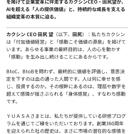
を掲げて企業変革に伴走するカクシンCEO・田尻望が、
AIを超える「人の提供価値」と、持続的な成長を支える
組織変革の本質に迫る。
カクシン CEO 田尻 望
（以下、
田尻
）：私たちカクシン
は「付加価値経営」と「感動こそ価値の源泉」を掲げて
います。あらゆる事業の最終目的は、人の心を動かす
「感動」を生み出し続けることにあるからです。
BtoC、BtoBを問わず、最終的に価値を評価し、意思決
定を下すのは血の通った人間です。人は何に幸せを感
じ、投資するのか。その根幹にあるのは、理屈や数字を
超えて感情が揺さぶられる「身体感覚」、すなわち感動
です。
ＹＵＡＳＡさまとは、私たちが提供している研修プログ
ラムを通じてご縁をいただいております。創業360周年
を迎えられた社の歴史は、まさに市場の潜在的な感情を