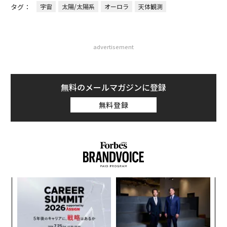
タグ：
宇宙
太陽/太陽系
オーロラ
天体観測
advertisement
無料のメールマガジンに登録
無料登録
ォッ
目
ジ
の
ン
「
─