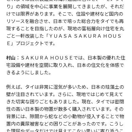
り」の領域を中心に事業を展開してきましたが、それだ
けでは限界があります。そこで、住設や建材など国内の
リソースを融合させ、日本で培った総合力をタイでも再
現することを目指したのが、現地の富裕層向け住宅を丸
ごと一軒改装した「ＹＵＡＳＡ ＳＡＫＵＲＡ ＨＯＵＳ
Ｅ」プロジェクトです。
村山
：ＳＡＫＵＲＡ ＨＯＵＳＥでは、日本製の優れた住
宅設備や建材を空間に取り入れ、日本の住文化を体感で
きるようにしました。
例えば、タイは非常に湿気が多いため、日本の珪藻土の
壁が注目されています。さらに、現地ではじめて見えて
きた切実な困りごともありました。現在、タイでは密閉
性の高い日本製の物置が数多く購入されています。その
背景には、隙間から蛇などの小動物が侵入することで物
置内の糞尿被害などの困りごとがあったのです。こうし
た理屈やデータだけでは見えてこない思いに寄り添うこ