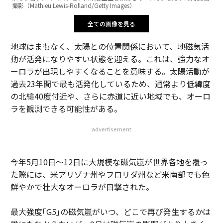
撮影（Mathieu Lewis-Rolland/Getty Images）
全ての画像を見る
地球はまもなく、太陽との位置関係において、地磁気活
動が活発になりやすい状態を迎える。これは、強力なオ
ーロラが出現しやすくなることを意味する。太陽活動が
過去23年間で最も活発化しているため、通常より低緯度
の北緯40度付近や、さらに赤道に近い地域でも、オーロ
ラを観測できる可能性がある。
advertisement
今年5月10日～12日に大規模な磁気嵐が世界各地を覆っ
た際には、米アリゾナ州やフロリダ州など米南部でも色
鮮やかで壮大なオーロラが目撃された。
最大強度｢G5｣の磁気嵐がいつ、どこで再び発生するかは