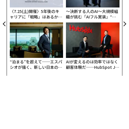
ら
〈7.25(土)開催〉5年後のキ
〜決断する人のAI〜大規模組
ャリアに「戦略」はあるか。
織が挑む「AIフル実装」“使
トップエグゼクティブのキャ
う”企業から“動く”企業へ【N
リアに触れる1日│CAREER S
TTドコモビジネス×PwC】
UMMIT 2026
“泊まる”を超えて──エスパ
AIが変えるのは効率ではなく
シオが描く、新しい日本のラ
顧客体験だ──HubSpot Ja
グジュアリー（前編）
panが語る「Grow Better」
な組織のつくり方