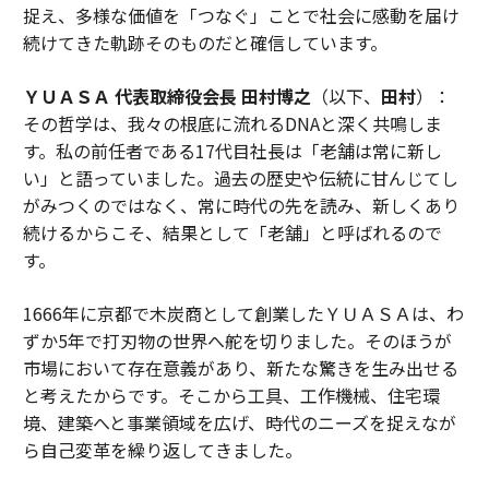
捉え、多様な価値を「つなぐ」ことで社会に感動を届け
続けてきた軌跡そのものだと確信しています。
ＹＵＡＳＡ 代表取締役会長 田村博之
（以下、
田村
）：
その哲学は、我々の根底に流れるDNAと深く共鳴しま
す。私の前任者である17代目社長は「老舗は常に新し
い」と語っていました。過去の歴史や伝統に甘んじてし
がみつくのではなく、常に時代の先を読み、新しくあり
続けるからこそ、結果として「老舗」と呼ばれるので
す。
1666年に京都で木炭商として創業したＹＵＡＳＡは、わ
ずか5年で打刃物の世界へ舵を切りました。そのほうが
市場において存在意義があり、新たな驚きを生み出せる
と考えたからです。そこから工具、工作機械、住宅環
境、建築へと事業領域を広げ、時代のニーズを捉えなが
ら自己変革を繰り返してきました。