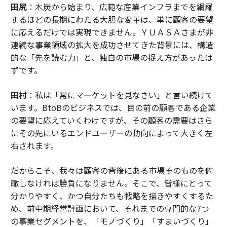
田尻
：木炭から始まり、広範な産業インフラまでを網羅
するほどの長期にわたる大胆な変革は、単に顧客の要望
に応えるだけでは実現できません。ＹＵＡＳＡさまが非
連続な事業領域の拡大を成功させてきた背景には、構造
的な「先を読む力」と、独自の市場の捉え方があったは
ずです。
田村
：私は「常にマーケットを見なさい」と言い続けて
います。BtoBのビジネスでは、目の前の顧客である企業
の要望に応えていくわけですが、その顧客の需要はさら
にその先にいるエンドユーザーの動向によって大きく左
右されます。
だからこそ、我々は顧客の背後にある市場そのものを俯
瞰しなければ勝負になりません。そこで、皆様にとって
分かりやすく、かつ自分たちも戦略を描きやすくするた
め、前中期経営計画において、それまでの専門的な7つ
の事業セグメントを、「モノづくり」「すまいづくり」