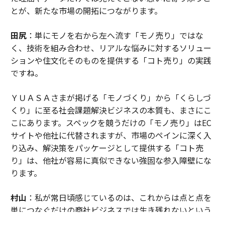
とが、新たな市場の開拓につながります。
田尻
：単にモノを右から左へ流す「モノ売り」ではな
く、技術を組み合わせ、リアルな悩みに対するソリュー
ションや住文化そのものを提供する「コト売り」の実践
ですね。
ＹＵＡＳＡさまが掲げる「モノづくり」から「くらしづ
くり」に至る社会課題解決ビジネスの本質も、まさにこ
こにあります。スペックを競うだけの「モノ売り」はEC
サイトや他社に代替されますが、市場のペインに深く入
り込み、解決策をパッケージとして提供する「コト売
り」は、他社が容易に真似できない強固な参入障壁にな
ります。
村山
：私が常日頃感じているのは、これからは点と点を
単につなぐだけの商社ビジネスでは生き残れないという
危機感です。「つなぐ」ことを方法論としつつ、その先