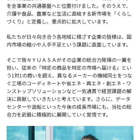
を全事業の共通基盤へと位置付けました。そのうえで、
介護や食品、農業など生活に直結する新市場を「くらし
づくり」と定義し、重点的に拡大しています。
私たちが日々向き合う各地域に根ざす企業の皆様は、国
内市場の縮小や人手不足という課題に直面しています。
そこで我々ＹＵＡＳＡがその企業の総合力発揮の一翼を
担い、従来の「特定の商品を特定の市場へ届ける」とい
う1対1の商いを超え、異なるメーカーの機械同士をつな
ぐ工場のコーディネートや省エネ・再エネ・創エネ・ワ
ンストップソリューションなど一気通貫で経営課題の解
決に貢献していきたいと考えています。さらに、データ
センターや造船といった今後の成長市場にも、当社の総
合力を武器に積極的に展開していく覚悟です。