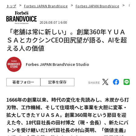
トップ
Forbes JAPAN BrandVoice
Forbes JAPAN BrandVoice
「老
2026.08.07 16:00
「老舗は常に新しい」。創業360年ＹＵＡ
ＳＡとカクシンCEO田尻望が語る、AIを超
える人の価値
Forbes JAPAN BrandVoice Studio
著者フォロー
記事を保存
1666年の創業以来、時代の変化を先読みし、木炭から打
刃物、工作機械、そして住環境へと事業を大胆に変革・
拡大してきたＹＵＡＳＡ。創業360周年という節目を迎
えた今、18代目社長の田村博之（現・会長）、新たにバ
トンを受け継いだ19代目社長の村山英明、「価値主義」