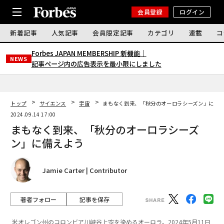
会員登録
ログイン
新着記事
人気記事
会員限定記事
カテゴリ
連載
コ
Forbes JAPAN MEMBERSHIP 新機能｜
NEWS
記事ページ内の広告表示を最小限にしました
トップ
サイエンス
宇宙
まもなく到来、「秋分のオーロラシーズン」に備
2024.09.14 17:00
まもなく到来、「秋分のオーロラシーズ
ン」に備えよう
Jamie Carter | Contributor
著者フォロー
記事を保存
米オレゴン州のコロンビア川峡谷上空を染めるオーロラ。2024年5月11日