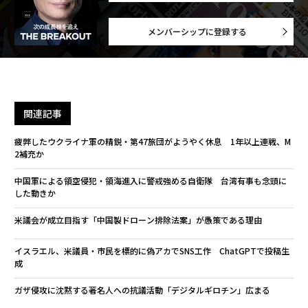
メンバーシップに登録する
関連記事
疲弊したウクライナ軍の精鋭・第47旅団がようやく休息 1年以上連戦、M
2補充か
中国軍による領空侵犯・領海進入に警戒強める自衛隊 台湾有事も念頭に
した動きか
米議会が成立目指す「中国製ドローン排除法案」が愚策である理由
イスラエル、米議員・市民を標的に偽アカでSNS工作 ChatGPTで投稿生
成
ガザ侵攻に沈黙する著名人への抗議活動「デジタルギロチン」広まる