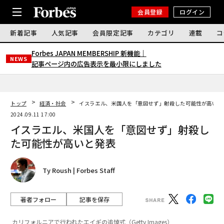
会員登録
ログイン
新着記事
人気記事
会員限定記事
カテゴリ
連載
コ
Forbes JAPAN MEMBERSHIP 新機能｜
NEWS
記事ページ内の広告表示を最小限にしました
トップ
経済・社会
イスラエル、米国人を「意図せず」射殺した可能性が高いと
2024.09.11 17:00
イスラエル、米国人を「意図せず」射殺し
た可能性が高いと発表
Ty Roush | Forbes Staff
著者フォロー
記事を保存
カリフォルニアで行われたエイギの追悼式（Getty Images）