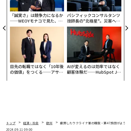
ジ
「誠実さ」は競争力になるか
パシフィックコンサルタンツ
──WEOYモナコで見た、く
技師長の"北極星"。災害への
ら寿司の経営哲学
無力感を乗り越え見つけた、
防災一筋20年の答え
目先の転職ではなく「10年後
AIが変えるのは効率ではなく
の価値」をつくる──アサイ
顧客体験だ──HubSpot Ja
ンの長期伴走型支援とは
panが語る「Grow Better」
な組織のつくり方
トップ
経済・社会
欧州
疲弊したウクライナ軍の精鋭・第47旅団がようや
2024.09.11 09:00