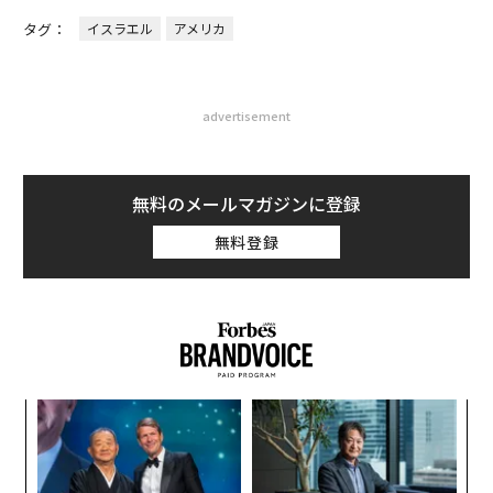
タグ：
イスラエル
アメリカ
advertisement
無料のメールマガジンに登録
無料登録
代の
な
「超
術
×ウ
た
“
ア
オ