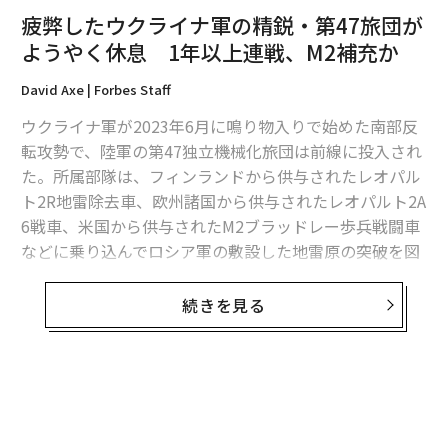
疲弊したウクライナ軍の精鋭・第47旅団が
ようやく休息 1年以上連戦、M2補充か
David Axe | Forbes Staff
ウクライナ軍が2023年6月に鳴り物入りで始めた南部反
転攻勢で、陸軍の第47独立機械化旅団は前線に投入され
た。所属部隊は、フィンランドから供与されたレオパル
ト2R地雷除去車、欧州諸国から供与されたレオパルト2A
6戦車、米国から供与されたM2ブラッドレー歩兵戦闘車
などに乗り込んでロシア軍の敷設した地雷原の突破を図
ったが、それは思いのほか密度が高く、苦戦を強いられ
た。
続きを見る
失敗に終わり、今度は大げさな非難を浴びることになっ
たこの反転攻勢は、北大西洋条約機構（NATO）の訓練
を受けた精鋭部隊である第47機械化旅団にとっても代償
無料のメールマガジンに登録
の大きいものだった。数カ月間にわたって困難な攻撃を
無料登録