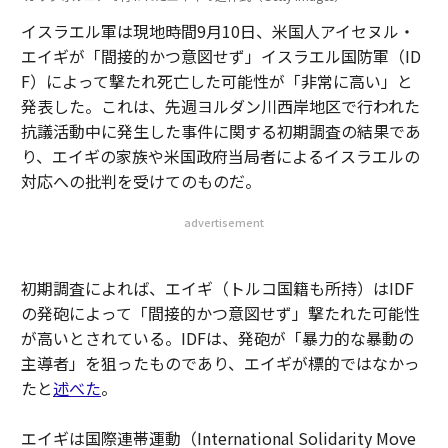
イスラエル軍は現地時間9月10日、米国人アイセヌル・
エイギが「間接的かつ意図せず」イスラエル国防軍（ID
F）によって撃たれ死亡した可能性が「非常に高い」と
発表した。これは、先週ヨルダン川西岸地区で行われた
抗議活動中に発生した事件に関する初期調査の結果であ
り、エイギの家族や米国政府当局者によるイスラエルの
対応への批判を受けてのものだ。
advertisement
初期調査によれば、エイギ（トルコ国籍も所持）はIDF
の発砲によって「間接的かつ意図せず」撃たれた可能性
が高いとされている。IDFは、発砲が「暴力的な暴動の
主導者」を狙ったものであり、エイギが標的ではなかっ
たと
述べた
。
エイギは国際連帯運動（International Solidarity Move