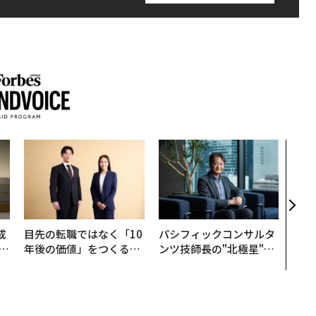
【7
継に
う視
経営
判断
成
目先の転職ではなく「10
パシフィックコンサルタ
年後の価値」をつくる─
ンツ技師長の"北極星"。
る
─アサインの長期伴走型
災害への無力感を乗り越
支援とは
え見つけた、防災一筋20
年の答え