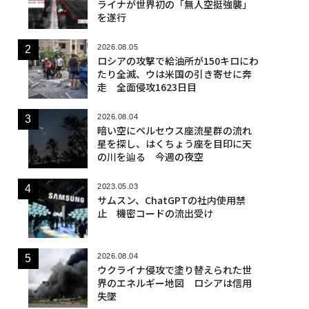
ライナが世界初の「無人空挺強襲」
を遂行
2026.08.05
ロシアの攻撃で給油所が150キロにわ
たり全滅、ウは米国の引き寄せに奔
走 全面侵攻1623日目
2026.08.04
暗い空にペルセウス座流星群の流れ
星を探し、はくちょう座を目印に天
の川を辿る 今週の夜空
2023.05.03
サムスン、ChatGPTの社内使用禁
止 機密コードの流出受け
2026.08.04
ウクライナ侵攻で塗り替えられた世
界のエネルギー地図 ロシアは信用
失墜