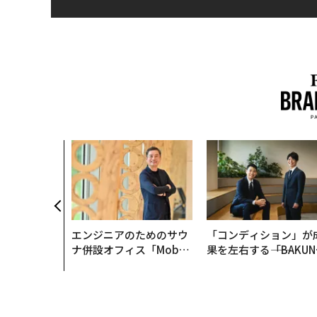
エンジニアのためのサウ
「コンディション」が
ナ併設オフィス「Mobiu
果を左右する――「BAKUN
s Park」がオープン──
E」のTENTIALが支え
タマディックが健康経営
「挑戦者の明日」
を徹底する理由