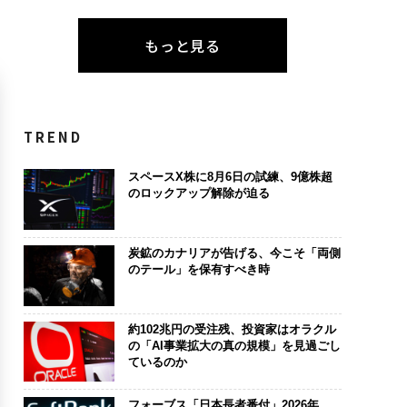
もっと見る
TREND
スペースX株に8月6日の試練、9億株超
のロックアップ解除が迫る
炭鉱のカナリアが告げる、今こそ「両側
のテール」を保有すべき時
約102兆円の受注残、投資家はオラクル
の「AI事業拡大の真の規模」を見過ごし
ているのか
フォーブス「日本長者番付」2026年