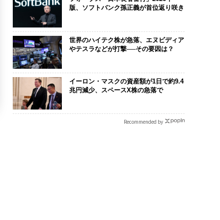
版、ソフトバンク孫正義が首位返り咲き
世界のハイテク株が急落、エヌビディア
やテスラなどが打撃──その要因は？
イーロン・マスクの資産額が1日で約9.4
兆円減少、スペースX株の急落で
Recommended by