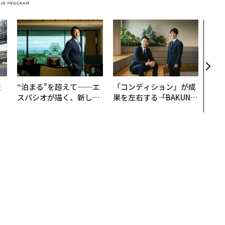
「誠
るか
見た
学
技
“泊まる”を超えて──エ
「コンディション」が成
を
スパシオが描く、新しい
果を左右する――「BAKUN
×
日本のラグジュアリー
E」のTENTIALが支える
ー
（前編）
「挑戦者の明日」