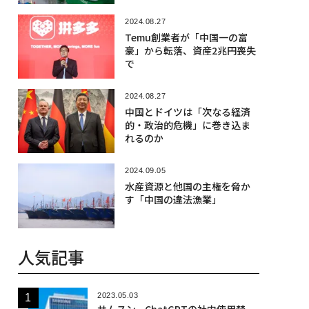
2024.08.27
Temu創業者が「中国一の富
豪」から転落、資産2兆円喪失
で
2024.08.27
中国とドイツは「次なる経済
的・政治的危機」に巻き込ま
れるのか
2024.09.05
水産資源と他国の主権を脅か
す「中国の違法漁業」
人気記事
2023.05.03
サムスン、ChatGPTの社内使用禁