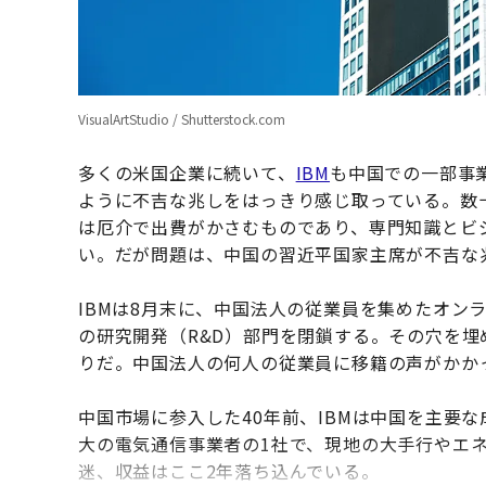
VisualArtStudio / Shutterstock.com
多くの米国企業に続いて、
IBM
も中国での一部事
ように不吉な兆しをはっきり感じ取っている。数
は厄介で出費がかさむものであり、専門知識とビ
い。だが問題は、中国の習近平国家主席が不吉な
IBMは8月末に、中国法人の従業員を集めたオン
の研究開発（R&D）部門を閉鎖する。その穴を
りだ。中国法人の何人の従業員に移籍の声がかか
中国市場に参入した40年前、IBMは中国を主要
大の電気通信事業者の1社で、現地の大手行やエ
迷、収益はここ2年落ち込んでいる。