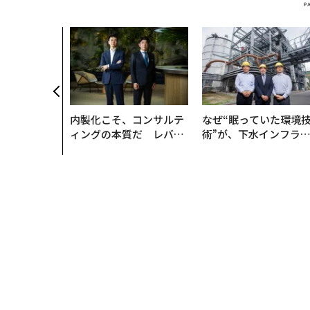
内製化こそ、コンサルテ
なぜ“眠っていた環境
ィングの本質だ レバレ
術”が、下水インフラ
ジーズが実践する、次世
変えたのか──産総研
代ファームの全貌
月島JFEアクアソリュ
ションの10年