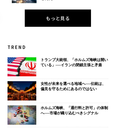
もっと見る
TREND
トランプ大統領、「ホルムズ海峡は開い
ている」──イランの閉鎖主張と矛盾
女性が未来を選べる地域へ──伝統は、
偏見を守るためにあるのではない
ホルムズ海峡、「通行料と許可」の体制
へ──市場が織り込むべきシグナル