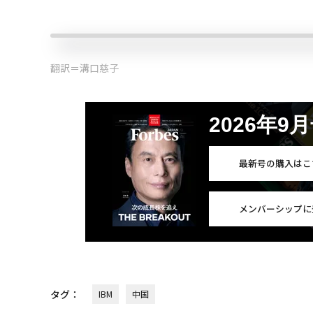
翻訳＝溝口慈子
2026年9
最新号の購入はこ
メンバーシップに
タグ：
IBM
中国