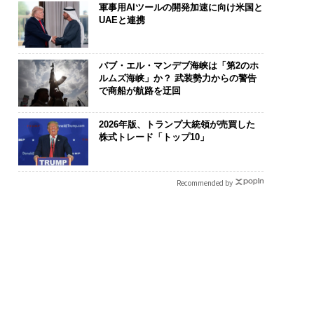
軍事用AIツールの開発加速に向け米国と
UAEと連携
バブ・エル・マンデブ海峡は「第2のホ
ルムズ海峡」か？ 武装勢力からの警告
で商船が航路を迂回
2026年版、トランプ大統領が売買した
株式トレード「トップ10」
Recommended by