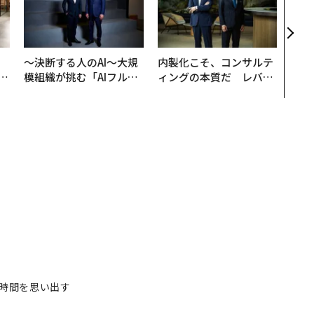
ト、
【M
×P
、
〜決断する人のAI〜大規
内製化こそ、コンサルテ
が
模組織が挑む「AIフル実
ィングの本質だ レバレ
」
装」“使う”企業から“動
ジーズが実践する、次世
く”企業へ【NTTドコモ
代ファームの全貌
ビジネス×PwC】
時間を思い出す