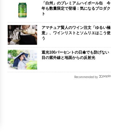
「白州」のプレミアムハイボール缶 今
年も数量限定で登場：気になるプロダク
ト
アマチュア賢人のワイン注文「ゆるい極
意」、ワインリストとソムリエはこう使
う
遮光100パーセントの日傘でも防げない
目の紫外線と地面からの反射光
Recommended by