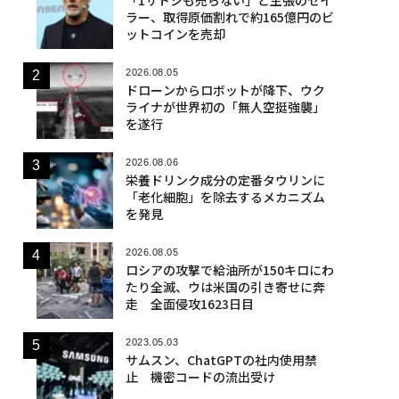
ラー、取得原価割れで約165億円のビ
ットコインを売却
2026.08.05
ドローンからロボットが降下、ウク
ライナが世界初の「無人空挺強襲」
を遂行
2026.08.06
栄養ドリンク成分の定番タウリンに
「老化細胞」を除去するメカニズム
を発見
2026.08.05
ロシアの攻撃で給油所が150キロにわ
たり全滅、ウは米国の引き寄せに奔
走 全面侵攻1623日目
2023.05.03
サムスン、ChatGPTの社内使用禁
止 機密コードの流出受け