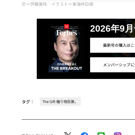
文＝伊藤美玲 イラスト＝東海林巨樹
2026年9
最新号の購入はこ
メンバーシップに
タグ：
The Gift 贈り物百景。