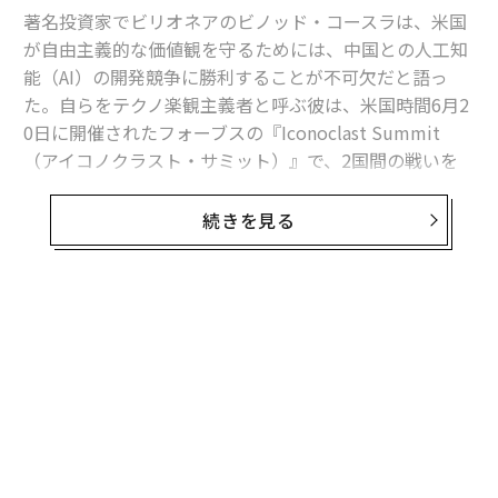
著名投資家でビリオネアのビノッド・コースラは、米国
が自由主義的な価値観を守るためには、中国との人工知
能（AI）の開発競争に勝利することが不可欠だと語っ
た。自らをテクノ楽観主義者と呼ぶ彼は、米国時間6月2
0日に開催されたフォーブスの『Iconoclast Summit
（アイコノクラスト・サミット）』で、2国間の戦いを
次のように説明した。
続きを見る
「我々は明らかに中国とテクノ経済戦争を繰り広げてお
り、その戦争の勝者が、経済や政策、政治に大きな影響
力を持つようになるでしょう。私は、中国のイデオロギ
ーが勝ってほしくありません。習主席は自分たちのイデ
オロギーが優れていると考えていますが、私は、リベラ
ルな価値観をより重視したいのです」
彼はまた、米国の優位性は創造性と起業家精神のDNAに
あるが、「慢心してはならない」と付け加えた。 「イノ
ベーションのペースを上げ、中国の勢いをそぐためにや