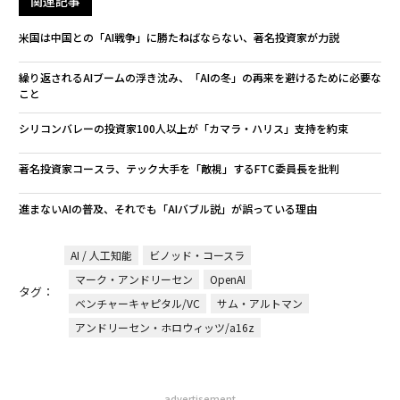
関連記事
米国は中国との「AI戦争」に勝たねばならない、著名投資家が力説
繰り返されるAIブームの浮き沈み、「AIの冬」の再来を避けるために必要な
こと
シリコンバレーの投資家100人以上が「カマラ・ハリス」支持を約束
著名投資家コースラ、テック大手を「敵視」するFTC委員長を批判
進まないAIの普及、それでも「AIバブル説」が誤っている理由
AI / 人工知能
ビノッド・コースラ
マーク・アンドリーセン
OpenAI
タグ：
ベンチャーキャピタル/VC
サム・アルトマン
アンドリーセン・ホロウィッツ/a16z
advertisement