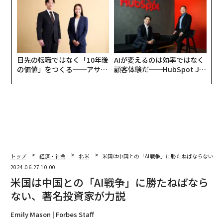
TTドコモビジネス×PwC】
全貌
目先の転職ではなく「10年後
AIが変えるのは効率ではなく
の価値」をつくる──アサイ
顧客体験だ──HubSpot Ja
ンの長期伴走型支援とは
panが語る「Grow Better」
な組織のつくり方
トップ
経済・社会
北米
米国は中国との「AI戦争」に勝たねばならない、
2024.06.27 10:00
米国は中国との「AI戦争」に勝たねばなら
ない、著名投資家が力説
Emily Mason | Forbes Staff