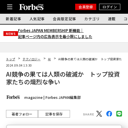
会員登録
ログイン
新着記事
人気記事
会員限定記事
カテゴリ
連載
コ
Forbes JAPAN MEMBERSHIP 新機能｜
NEWS
記事ページ内の広告表示を最小限にしました
トップ
テクノロジー
AI
AI競争の果ては人類の破滅か トップ投資家たち
2024.09.04 13:30
AI競争の果ては人類の破滅か トップ投資
家たちの熾烈な争い
magazine | Forbes JAPAN編集部
著者フォロー
記事を保存