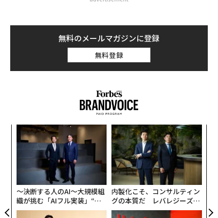
無料のメールマガジンに登録
無料登録
キ
「
か。
─
キャ
ら
伝
R S
る
モ
〜決断する人のAI〜大規模組
内製化こそ、コンサルティン
織が挑む「AIフル実装」“使
グの本質だ レバレジーズが
う”企業から“動く”企業へ【N
実践する、次世代ファームの