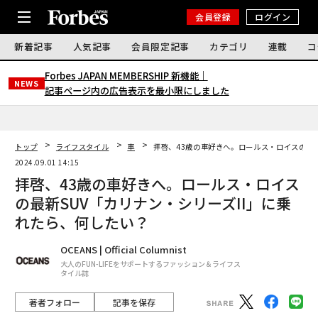
会員登録
ログイン
新着記事
人気記事
会員限定記事
カテゴリ
連載
コ
Forbes JAPAN MEMBERSHIP 新機能｜
NEWS
記事ページ内の広告表示を最小限にしました
トップ
ライフスタイル
車
拝啓、43歳の車好きへ。ロールス・ロイスの最新
2024.09.01 14:15
拝啓、43歳の車好きへ。ロールス・ロイス
の最新SUV「カリナン・シリーズII」に乗
れたら、何したい？
OCEANS | Official Columnist
大人のFUN-LIFEをサポートするファッション＆ライフス
タイル誌
著者フォロー
記事を保存