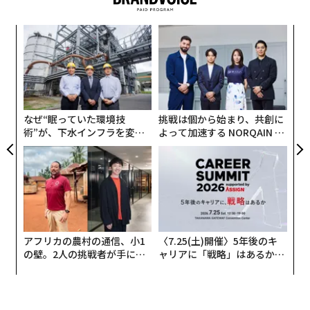
〜
織
DSオートモビルが提供するコネクテッドサービスに、C
う
hatGPT（バージョン3.5）を新たに統合させることで、
革
T
ク
人間のように自然な対話を行う車へと進化する。
た「
例えば、ドライブで訪れる旅先の土地・歴史、あるいは
なぜ“眠っていた環境技
挑戦は個から始まり、共創に
術”が、下水インフラを変え
よって加速する NORQAIN JA
夕食の献立やレシピをたずねたり、何気なく思い浮かん
たのか──産総研×月島JFE
PAN 特別座談会
だ疑問を質問するなど、「ChatGPT」がドライバーにと
アクアソリューションの10年
っての新たなパートナーとなるのだ。
アフリカの農村の通信、小1
〈7.25(土)開催〉5年後のキ
なお、今回搭載するChatGPTのボイスコントロール機能
の壁。2人の挑戦者が手にし
ャリアに「戦略」はあるか。
た「次なる武器」
トップエグゼクティブのキャ
を提供するSoundHound AI社が新たに開発した音声認識
リアに触れる1日│CAREER S
プラットフォームは、同社が提供している音声認識サー
UMMIT 2026
ビスと生成AI双方を効果的に活用し、車内での利用に最