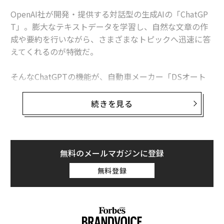
OpenAI社が開発・提供する対話型の生成AIの「ChatGP
T」。膨大なテキストデータを学習し、自然な文章の作
成や要約を行いながら、さまざまなトピックへ迅速に答
えてくれるのが特徴だ。
そんなChatGPTの機能が、自動車メーカー「DSオート
モビル」ブランド全ラインナップに標準装備された。
続きを見る
無料のメールマガジンに登録
無料登録