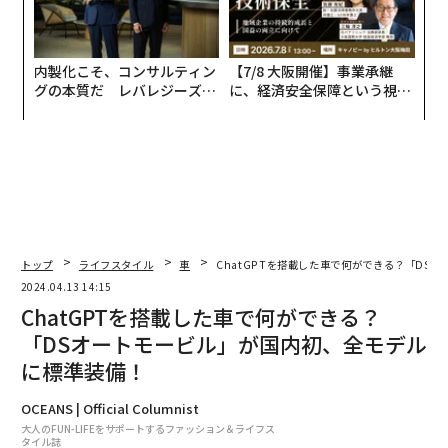
内製化こそ、コンサルティン
【7/8 大阪開催】事業承継
グの本質だ レバレジーズが
に、経済安全保障という視点
実践する、次世代ファームの
が加わるとき──経営者が問
全貌
われる新たな判断軸
トップ
ライフスタイル
車
ChatGPTを搭載した車で何ができる？「DS
2024.04.13 14:15
ChatGPTを搭載した車で何ができる？
「DSオートモービル」が国内初、全モデル
に標準装備！
OCEANS | Official Columnist
大人のFUN-LIFEをサポートするファッション＆ライフス
タイル誌