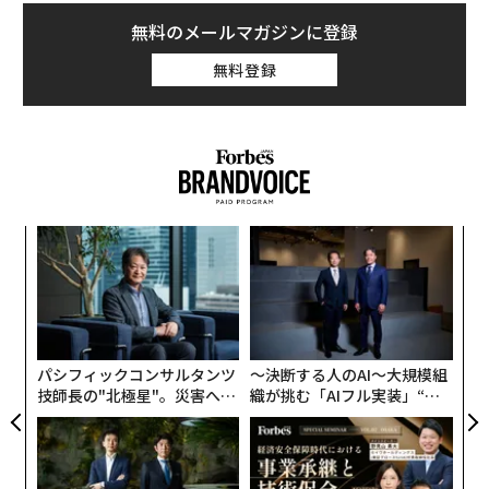
無料のメールマガジンに登録
無料登録
ア
の
た
〜
金
個
ェ
パシフィックコンサルタンツ
〜決断する人のAI〜大規模組
技師長の"北極星"。災害への
織が挑む「AIフル実装」“使
無力感を乗り越え見つけた、
う”企業から“動く”企業へ【N
防災一筋20年の答え
TTドコモビジネス×PwC】