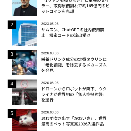
ラー、取得原価割れで約165億円のビ
ットコインを売却
2023.05.03
サムスン、ChatGPTの社内使用禁
止 機密コードの流出受け
2026.08.06
栄養ドリンク成分の定番タウリンに
「老化細胞」を除去するメカニズム
を発見
2026.08.05
ドローンからロボットが降下、ウク
ライナが世界初の「無人空挺強襲」
を遂行
2026.08.06
思わず吹き出す「かわいさ」、世界
最高のペット写真賞2026入選作品