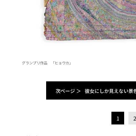
グランプリ作品 「ヒョウカ」
次ページ ＞
彼女にしか見えない景
1