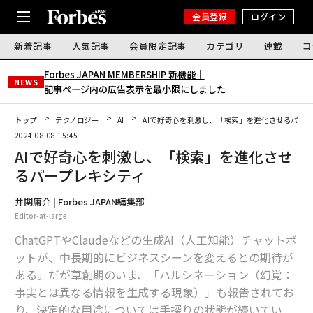
会員登録
ログイン
新着記事
人気記事
会員限定記事
カテゴリ
連載
コ
Forbes JAPAN MEMBERSHIP 新機能｜
NEWS
記事ページ内の広告表示を最小限にしました
トップ
テクノロジー
AI
AIで好奇心を刺激し、「検索」を進化させるパー
2024.08.08 15:45
AIで好奇心を刺激し、「検索」を進化させ
るパープレキシティ
井関庸介 | Forbes JAPAN編集部
Editor-at-large
ChatGPTやClaudeなどの生成AI（人工知能）チャットボ
ットが、中長期的にビジネスシーンを変えるとの期待が
ある。だが草創期のいま、「ハルシネーション（幻覚：
事実とは異なる情報を生成する現象）」も報告されてお
り、決定的な用途については手探りの状態が続いてい