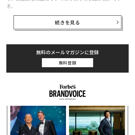
る。
そうしたなか、2024年7月25日にChatGPTの開発元Ope
続きを見る
n AI（オープンAI）が、AI搭載型検索エンジンの試作品
「SearchGPT」の開発を発表。寡占状態の検索エンジン
市場に風穴を開けることを期待されてか、大きな話題を
呼び、市場も大きく反応した。
無料のメールマガジンに登録
無料登録
ところが、そのオープンAIに先んじて、検索型の生成AI
サービスを提供しているスタートアップがある。「Perp
lexity AI（パープレキシティAI）」だ。同社は2022年、
オープンAIやグーグル傘下のAI企業「DeepMind（ディー
プマインド）」で開発経験をもつ研究者と、Databricks
（データブリックス）の共同創業者らが立ち上げ、社名
【
を冠したAI搭載型検索エンジン「パープレキシティ」を
に
発表。出典を明示する、リアルタイム検索で精度の高い
が
A
回答が好評を得ている。
わ
顧客