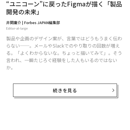
“ユニコーン”に戻ったFigmaが描く「製品
PANはパープレキシティAIの共同創業者兼CEOであるア
開発の未来」
ラビンド・スリニバス、そして同社・最高ビジネス責任
者（CBO）のドミトリー・シェヴェレンコと話す機会を
井関庸介 | Forbes JAPAN編集部
得た。パープレキシティAIが考える「検索エンジン」の
Editor-at-large
次に来る潮流とは？ 同社が考える、Forbes記事の「盗
製品や企画のデザイン案が、言葉ではどうもうまく伝わ
用」疑惑の論点とは。人類とAIを本質的に分かつものと
らない──。メールやSlackでのやり取りの回数が増え
は──。注目のAI起業家とのロングインタビューをお届
る。「よくわからないな。ちょっと描いてみて」。そう
けしたい。
言われ、一瞬たじろぐ経験をした人もいるのではない
か。
「検索エンジン」ではなく、「回
次ページ ＞
答エンジン」
そうした頭の中にあるアイデアをかたちにすることを目
的に、ディラン・フィールド（31）は2012年、プロダク
続きを見る
ト・デベロップメント企業「Figma（フィグマ）」を立
1
2
3
4
5
ち上げた。彼は創業時のビジョンについて、このように
振り返る。
文 = 井関庸介
「創業時のビジョンは『想像と現実の間の溝をなくす』