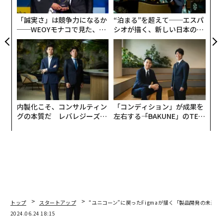
pa
2024年1月には、半導体大手NVIDIAや、アマゾン・ドッ
な
「誠実さ」は競争力になるか
“泊まる”を超えて──エスパ
ト・コム創業者のジェフ・ベゾス、グーグルのチーフサ
──WEOYモナコで見た、く
シオが描く、新しい日本のラ
イエンティストであるジェフ・ディーン、オープンAI共
ら寿司の経営哲学
グジュアリー（前編）
同創業者のアンドレイ・カルパシー、メタ（旧フェイス
ブック）のチーフサイエンティストであるヤン・ルカン
を含む投資家グループから評価額5億2000万ドルで7360
万ドルを調達。6月には、ソフトバンクとの提携も発表
されている。
内製化こそ、コンサルティン
「コンディション」が成果を
グの本質だ レバレジーズが
左右する――「BAKUNE」のTEN
その一方で、2024年6月に米Forbesのペイウォール記事
実践する、次世代ファームの
TIALが支える「挑戦者の明
（有料記事）をはじめ、CNBCやブルームバーグなど複
全貌
日」
数のニュースサイトの記事を「盗用」し、ワイアードの
記事を断りなくスクレイピングした疑惑でも注目を集め
ている（編集部註：Forbesは、パープレキシティAIの著
作権侵害を非難する停止通告書を送付したが、同社は、
「事実は盗用されえない」と反論している）。
トップ
スタートアップ
“ユニコーン”に戻ったFigmaが描く「製品開発の未来」
2024.06.24 18:15
期待の声と批判が相半ばするなか、6月下旬、Forbes JA