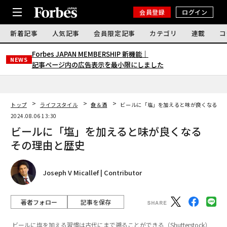
会員登録
ログイン
新着記事
人気記事
会員限定記事
カテゴリ
連載
コ
Forbes JAPAN MEMBERSHIP 新機能｜
NEWS
記事ページ内の広告表示を最小限にしました
トップ
ライフスタイル
食＆酒
ビールに「塩」を加えると味が良くなる 
2024.08.06 13:30
ビールに「塩」を加えると味が良くなる
その理由と歴史
Joseph V Micallef | Contributor
著者フォロー
記事を保存
ビールに塩を加える習慣は古代にまで遡ることができる（Shutterstock）