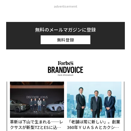
advertisement
無料のメールマガジンに登録
無料登録
創に
な
 JA
術
た
「
ア
─
ら
革新は下山で生まれる──レ
「老舗は常に新しい」。創業
クサスが新型TZとESに込め
360年ＹＵＡＳＡとカクシン