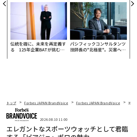
た「DISCOVER」の哲学
CEO田尻望が語る、AIを超え
る人の価値
伝統を礎に、未来を再定義す
パシフィックコンサルタンツ
る 125年企業BATが挑むス
技師長の"北極星"。災害への
モークレスな未来
無力感を乗り越え見つけた、
防災一筋20年の答え
トップ
Forbes JAPAN BrandVoice
Forbes JAPAN BrandVoice
エレ
2026.08.10 11:00
エレガントなスポーツウォッチとして君臨
する「ピアジェ」ポロの魅力