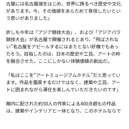
古屋には名古屋城をはじめ、世界に誇るべき歴史や文化
があります。今、その価値をあらためて発信したいとい
う思いがありました」
折しも今年は「アジア競技大会」、および「アジアパラ
競技大会」が名古屋で開催されるとあり、“飛ばされな
い”名古屋をアピールするにはまたとない好機でもあっ
たろう。目指したのは、日本の歴史や工芸、アートの粋
を融合させた、ここにしかない体験価値の創出だ。
「私はここを“アートミュージアムホテル”だと思ってい
ます。作品を鑑賞するだけではなく、建築や工芸、アー
トに囲まれながら滞在を楽しんでいただきたいのです」
館内に配された約50人の作家による400点超もの作品
は、建築やインテリアと一体となり、このホテルならで
はの世界観を形づくる重要な要素だ。名古屋城を望む特
別なロケ―ション、日本の工芸が息づく空間、歴史と現