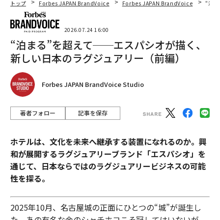
トップ
Forbes JAPAN BrandVoice
Forbes JAPAN BrandVoice
“泊
2026.07.24 16:00
“泊まる”を超えて──エスパシオが描く、
新しい日本のラグジュアリー（前編）
Forbes JAPAN BrandVoice Studio
著者フォロー
記事を保存
ホテルは、文化を未来へ継承する装置になれるのか。興
和が展開するラグジュアリーブランド「エスパシオ」を
通じて、日本ならではのラグジュアリービジネスの可能
性を探る。
2025年10月、名古屋城の正面にひとつの“城”が誕生し
た。あの有名な金のシャチホコこそ冠してはいないが、