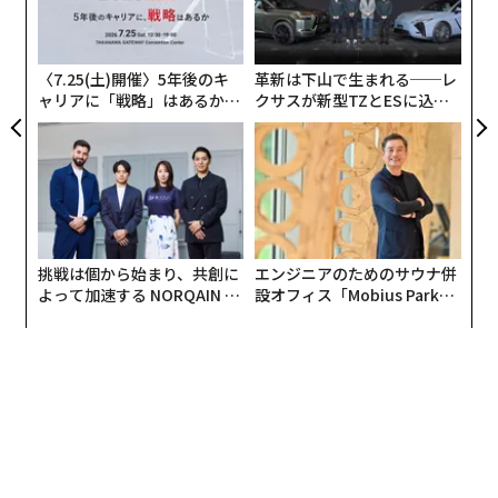
むス
顧客
pa
な
〈7.25(土)開催〉5年後のキ
革新は下山で生まれる──レ
ャリアに「戦略」はあるか。
クサスが新型TZとESに込め
トップエグゼクティブのキャ
た「DISCOVER」の哲学
リアに触れる1日│CAREER S
UMMIT 2026
挑戦は個から始まり、共創に
エンジニアのためのサウナ併
よって加速する NORQAIN JA
設オフィス「Mobius Park」
PAN 特別座談会
がオープン──タマディック
が健康経営を徹底する理由