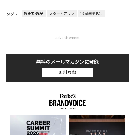
タグ：
起業家/起業
スタートアップ
10周年記念号
advertisement
無料のメールマガジンに登録
無料登録
ンツ
“
への
シ
た、
グ
義す
A