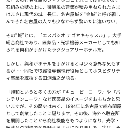
石組みの壁の上に、御殿風の建築が積み重ねられたさま
はまさに現代の城。長年、名古屋城を“金城”と呼び親し
んできた名古屋の人々も少なからず驚いたに違いない。
その“城”とは、「エスパシオ ナゴヤキャッスル」。大手
総合商社であり、医薬品・光学機器メーカーとしても知
られる興和が手がけたラグジュアリーホテルだ。
しかし、興和がホテルを手がけるとは少々意外な気もす
るが……同社で取締役専務執行役員としてホスピタリテ
ィ事業を統括する田渕浩之が語る。
「興和というと多くの方が『キューピーコーワ』や『バ
ンテリンコーワ』など医薬品のイメージをおもちかと思
いますが、その歴史は古く、1894年に名古屋で綿布問屋
として創業したことに遡ります。その後、海外へ駐在所
を展開したことから商社機能をもつようになり、光学・
医薬品の製造で名を馳せるようになりました。実は、そ