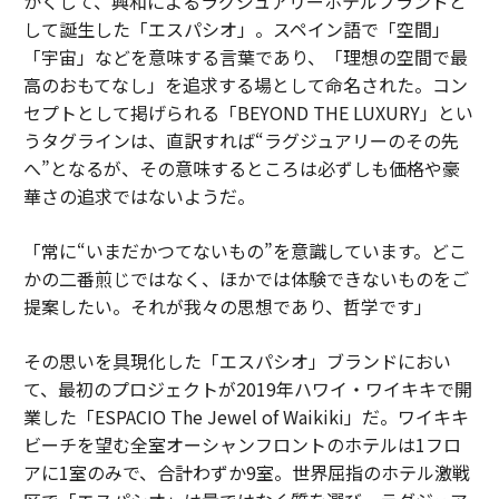
かくして、興和によるラグジュアリーホテルブランドと
して誕生した「エスパシオ」。スペイン語で「空間」
「宇宙」などを意味する言葉であり、「理想の空間で最
高のおもてなし」を追求する場として命名された。コン
セプトとして掲げられる「BEYOND THE LUXURY」とい
うタグラインは、直訳すれば“ラグジュアリーのその先
へ”となるが、その意味するところは必ずしも価格や豪
華さの追求ではないようだ。
「常に“いまだかつてないもの”を意識しています。どこ
かの二番煎じではなく、ほかでは体験できないものをご
提案したい。それが我々の思想であり、哲学です」
その思いを具現化した「エスパシオ」ブランドにおい
て、最初のプロジェクトが2019年ハワイ・ワイキキで開
業した「ESPACIO The Jewel of Waikiki」だ。ワイキキ
ビーチを望む全室オーシャンフロントのホテルは1フロ
アに1室のみで、合計わずか9室。世界屈指のホテル激戦