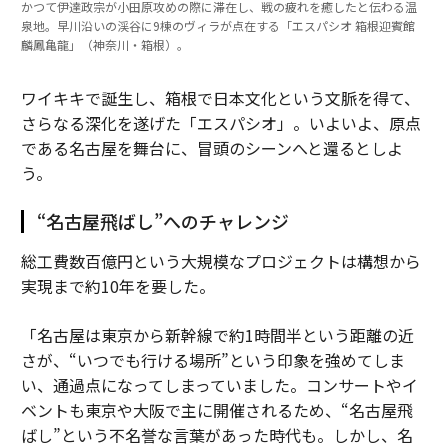
かつて伊達政宗が小田原攻めの際に滞在し、戦の疲れを癒したと伝わる温
泉地。早川沿いの渓谷に9棟のヴィラが点在する「エスパシオ 箱根迎賓館
麟鳳亀龍」（神奈川・箱根）。
ワイキキで誕生し、箱根で日本文化という文脈を得て、
さらなる深化を遂げた「エスパシオ」。いよいよ、原点
である名古屋を舞台に、冒頭のシーンへと還るとしよ
う。
“名古屋飛ばし”へのチャレンジ
総工費数百億円という大規模なプロジェクトは構想から
実現まで約10年を要した。
「名古屋は東京から新幹線で約1時間半という距離の近
さが、“いつでも行ける場所”という印象を強めてしま
い、通過点になってしまっていました。コンサートやイ
ベントも東京や大阪で主に開催されるため、“名古屋飛
ばし”という不名誉な言葉があった時代も。しかし、名