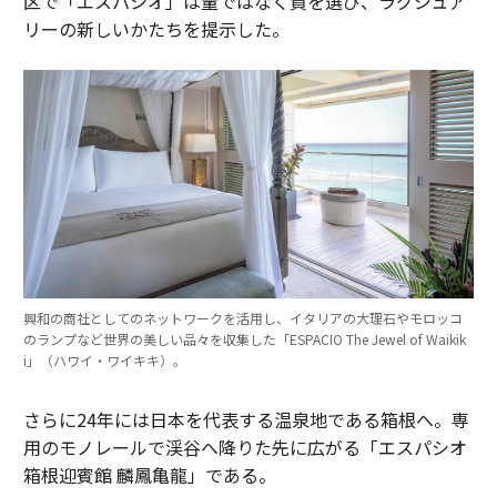
区で「エスパシオ」は量ではなく質を選び、ラグジュア
リーの新しいかたちを提示した。
興和の商社としてのネットワークを活用し、イタリアの大理石やモロッコ
のランプなど世界の美しい品々を収集した「ESPACIO The Jewel of Waikik
i」（ハワイ・ワイキキ）。
さらに24年には日本を代表する温泉地である箱根へ。専
用のモノレールで渓谷へ降りた先に広がる「エスパシオ
箱根迎賓館 麟鳳亀龍」である。