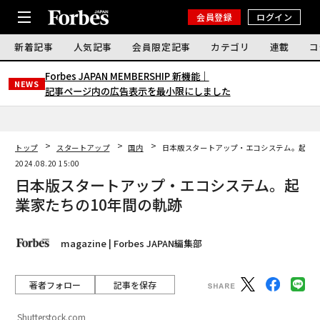
会員登録
ログイン
新着記事
人気記事
会員限定記事
カテゴリ
連載
コ
Forbes JAPAN MEMBERSHIP 新機能｜
NEWS
記事ページ内の広告表示を最小限にしました
トップ
スタートアップ
国内
日本版スタートアップ・エコシステム。起業家
2024.08.20 15:00
日本版スタートアップ・エコシステム。起
業家たちの10年間の軌跡
magazine | Forbes JAPAN編集部
著者フォロー
記事を保存
Shutterstock.com