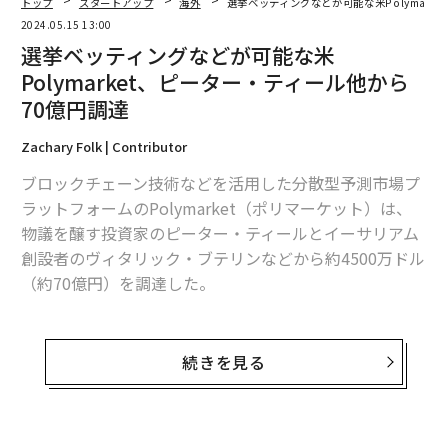
既に1億2500万ドル（約195億円）を投じている。同プ
ラットフォーム上では、トランプ前大統領が勝利すると
予想した比率が49％で、バイデン大統領の44％を上回っ
ている。
パ
技
無
「
防
─
編集＝上田裕資
ら
アフリカの農村の通信、小1
“泊まる”を超えて──エスパ
の壁。2人の挑戦者が手にし
シオが描く、新しい日本のラ
2026年9月号発売中
た「次なる武器」
グジュアリー（前編）
最新号の購入はこちらから
メンバーシップに登録する
〈7.25(土)開催〉5年後のキ
伝統を礎に、未来を再定義す
ャリアに「戦略」はあるか。
る 125年企業BATが挑むス
トップエグゼクティブのキャ
モークレスな未来