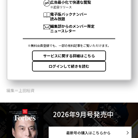
関連記事
選挙ベッティングなどが可能な米Polymarket、ピーター・ティール他から
70億円調達
これからのAI時代で成功するのは「顔」を見せるクリエイターと経営者だ
スマートリングOura Ringに「写真で食事を管理」する機能を導入か
ロバート・ダウニー・Jr.が共同創業のコーヒーブランドが米国で急成長中
セキュリティの新興Wiz、グーグルによる3.6兆円の買収提案を拒絶
米大統領選挙
カジノ/ギャンブル/賭博
タグ：
ドナルド・トランプ
起業家/起業
オリンピック/五輪
カマラ・ハリス