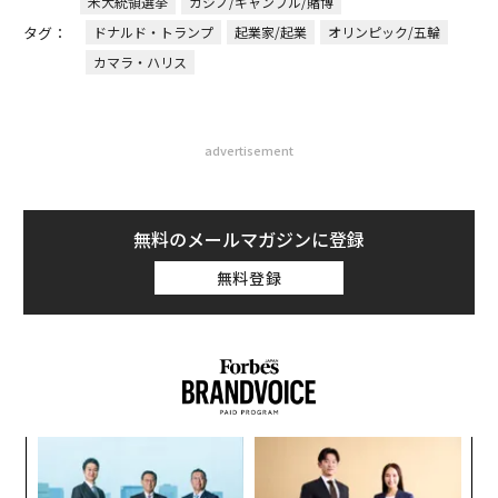
CEO田尻望が語る、AIを超え
ンの長期伴走型支援とは
る人の価値
内製化こそ、コンサルティン
伝統を礎に、未来を再定義す
グの本質だ レバレジーズが
る 125年企業BATが挑むス
実践する、次世代ファームの
モークレスな未来
全貌
トップ
スタートアップ
海外
選挙ベッティングなどが可能な米Polymark
2024.05.15 13:00
選挙ベッティングなどが可能な米
Polymarket、ピーター・ティール他から