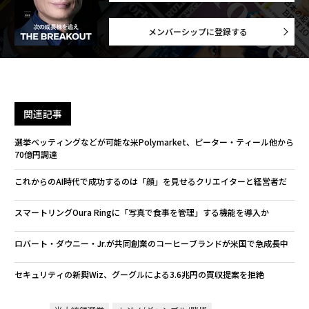
advertisement
無料のメールマガジンに登録
無料登録
ア
の
た
〜
織
う
T
「老舗は常に新しい」。創業
目先の転職ではなく「10年後
360年ＹＵＡＳＡとカクシン
の価値」をつくる──アサイ