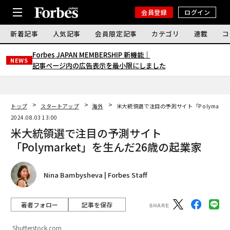
会員登録
ログイン
新着記事
人気記事
会員限定記事
カテゴリ
連載
コ
Forbes JAPAN MEMBERSHIP 新機能｜
NEWS
記事ページ内の広告表示を最小限にしました
トップ
スタートアップ
海外
米大統領選で注目の予測サイト「Polymark
2024.08.03 13:00
米大統領選で注目の予測サイト
「Polymarket」を生んだ26歳の起業家
Nina Bambysheva | Forbes Staff
著者フォロー
記事を保存
Shutterstock.com