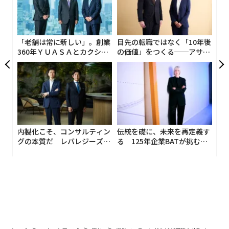
70億円調達
Zachary Folk | Contributor
ブロックチェーン技術などを活用した分散型予測市場プ
ラットフォームのPolymarket（ポリマーケット）は、
物議を醸す投資家のピーター・ティールとイーサリアム
創設者のヴィタリック・ブテリンなどから約4500万ドル
（約70億円）を調達した。
米国時間5月14日に公開されたコインデスクの記事によ
ると、今回のシリーズBラウンドによって、ポリマーケ
続きを見る
ットの累計調達額は7000万ドル（約109億円）を突破し
た。
最も人気のある分散型予測市場プラットフォームのひと
無料のメールマガジンに登録
つであるポリマーケットは、現実世界のさまざまなイベ
無料登録
ントの結果に対して賭けを行うことができるプラットフ
ォームで、ユーザーは今年の大統領選挙の結果に対し、