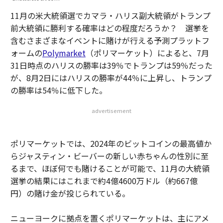
11月の米大統領選でカマラ・ハリス副大統領がトランプ
前大統領に勝利する確率はどの程度だろうか？ 選挙を
含むさまざまなイベントに賭けが行える予測プラットフ
ォームの
Polymarket
（ポリマーケット）によると、7月
31日時点のハリスの勝率は39％でトランプは59％だった
が、8月2日にはハリスの勝率が44％に上昇し、トランプ
の勝率は54％に低下した。
advertisement
ポリマーケットでは、2024年のビットコインの最高値か
らジャスティン・ビーバーの新しい赤ちゃんの性別に至
るまで、ほぼ何でも賭けることが可能で、11月の大統領
選挙の結果にはこれまで約4億4600万ドル（約667億
円）の賭け金が投じられている。
ニューヨークに拠点を置くポリマーケットは、主にアメ