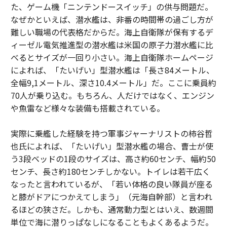
た、ゲーム機「ニンテンドースイッチ」の供与問題だ。
なぜかといえば、潜水艦は、非番の時間帯の過ごし方が
難しい職場の代表格だからだ。海上自衛隊が保有するデ
ィーゼル電気推進型の潜水艦は米国の原子力潜水艦に比
べるとサイズが一回り小さい。海上自衛隊ホームページ
によれば、「たいげい」型潜水艦は「長さ84メートル、
全幅9,1メートル、深さ10.4メートル」だ。ここに乗員約
70人が乗り込む。もちろん、人だけではなく、エンジン
や魚雷など様々な装備も搭載されている。
実際に乗艦した経験を持つ軍事ジャーナリストの柿谷哲
也氏によれば、「たいげい」型潜水艦の場合、曹士が使
う3段ベッドの1段のサイズは、高さ約60センチ、幅約50
センチ、長さ約180センチしかない。トイレは若干広く
なったと言われているが、「若い体格の良い隊員が座る
と膝がドアにつかえてしまう」（元海自幹部）と言われ
るほどの狭さだ。しかも、通常動力型とはいえ、数週間
単位で海に潜りっぱなしになることもよくあるようだ。