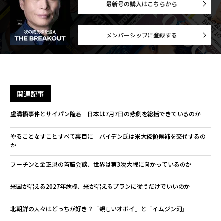
最新号の購入はこちらから
メンバーシップに登録する
関連記事
盧溝橋事件とサイパン陥落 日本は7月7日の悲劇を総括できているのか
やることなすことすべて裏目に バイデン氏は米大統領候補を交代するの
か
プーチンと金正恩の首脳会談、世界は第3次大戦に向かっているのか
米国が唱える2027年危機、米が唱えるプランに従うだけでいいのか
北朝鮮の人々はどっちが好き？『親しいオボイ』と『イムジン河』