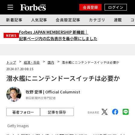
会員登録
ログイン
新着記事
人気記事
会員限定記事
カテゴリ
連載
コ
Forbes JAPAN MEMBERSHIP 新機能｜
NEWS
記事ページ内の広告表示を最小限にしました
トップ
経済・社会
国内
潜水艦にニンテンドースイッチは必要か
2024.07.20 08:15
潜水艦にニンテンドースイッチは必要か
牧野 愛博 | Official Columnist
朝日新聞外交専門記者
著者フォロー
記事を保存
Getty Images