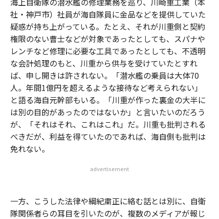
海上自衛隊の潜水艦の修理業務を巡り、川崎重工業（本
社・神戸市）社員が海自隊員に金品などを提供していた
疑惑が持ち上がっている。たとえ、それが川重側と契約
権限のない曹士などが対象であったとしても、スパナや
レンチなど修理に必要な工具であったとしても、不透明
な会計処理のもと、川重から供与を受けていたとすれ
ば、申し開きは許されない。「潜水艦の乗員は大体70
人。年間1億円を超えるような接待など考えられない」
と語る海自元幹部もいる。「川重が作った裏金の大半に
は別の目的があったのではないか」と言いたいのだろう
が、「それはそれ、これはこれ」だ。川重も批判される
べきだが、利益を得ていたのであれば、海自側も批判は
免れない。
advertisement
一方、こうした法律や綱紀粛正に絡む話とは別に、自衛
隊関係者らの耳目を引いたのが、複数のメディアが報じ