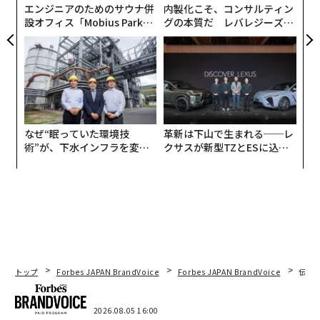
エンジニアのためのサウナ併
内製化こそ、コンサルティン
設オフィス「Mobius Park」
グの本質だ レバレジーズが
がオープン──タマディック
実践する、次世代ファームの
が健康経営を徹底する理由
全貌
なぜ“眠っていた環境技
革新は下山で生まれる──レ
術”が、下水インフラを変え
クサスが新型TZとESに込め
たのか──産総研×月島JFE
た「DISCOVER」の哲学
アクアソリューションの10年
トップ
Forbes JAPAN BrandVoice
Forbes JAPAN BrandVoice
伝統
2026.08.05 16:00