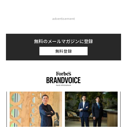
advertisement
無料のメールマガジンに登録
無料登録
ンツ
“
への
シ
た、
グ
小1
〜
にし
金
個
ェ