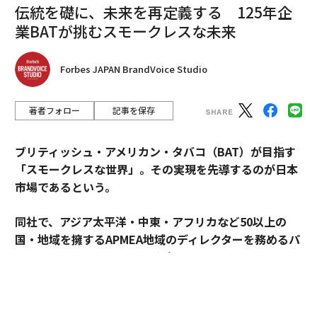
伝統を礎に、未来を再定義する 125年企
業BATが挑むスモークレスな未来
Forbes JAPAN BrandVoice Studio
著者フォロー
記事を保存
ブリティッシュ・アメリカン・タバコ（BAT）が目指す
「スモークレスな世界」。その実現を先導するのが日本
市場であるという。
同社で、アジア太平洋・中東・アフリカなど50以上の
国・地域を擁するAPMEA地域のディレクターを務めるパ
スカル・ムルメステールに戦略を聞いた。
来年125周年を迎えるブリティッシュ・アメリカン・タ
バコ（以下、BAT）。煙とともに長い歴史を歩んできた