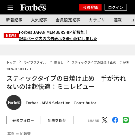
会員登録
ログイン
新着記事
人気記事
会員限定記事
カテゴリ
連載
コ
Forbes JAPAN MEMBERSHIP 新機能｜
NEWS
記事ページ内の広告表示を最小限にしました
トップ
ライフスタイル
暮らし
スティックタイプの日焼け止め 手が汚れ
2024.07.08 17:15
スティックタイプの日焼け止め 手が汚れ
ないのは超快適：ミニレビュー
Forbes JAPAN Selection | Contributor
著者フォロー
記事を保存
写真 ＝ 加藤肇