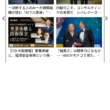
リーフ＆ボタニクス ボディミスト レモンライム
」。春夏
シーズン限定の製品で、心地よい清涼感と爽やかな香り
〜決断する人のAI〜大規模組
内製化こそ、コンサルティン
によるリフレッシュ効果が得られるという。
織が挑む「AIフル実装」“使
グの本質だ レバレジーズが
う”企業から“動く”企業へ【N
実践する、次世代ファームの
TTドコモビジネス×PwC】
全貌
さっそく使ってみた。
【7/8 大阪開催】事業承継
「誠実さ」は競争力になるか
に、経済安全保障という視点
──WEOYモナコで見た、く
が加わるとき──経営者が問
ら寿司の経営哲学
われる新たな判断軸
写真 ＝ 加藤肇