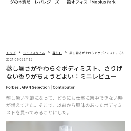
グの本質だ レバレジーズが
設オフィス「Mobius Park」
実践する、次世代ファームの
がオープン──タマディック
全貌
が健康経営を徹底する理由
トップ
ライフスタイル
暮らし
蒸し暑さがやわらぐボディミスト、さりげ
2024.06.06 17:15
蒸し暑さがやわらぐボディミスト、さりげ
ない香りがちょうどよい：ミニレビュー
Forbes JAPAN Selection | Contributor
蒸し暑い季節になって、どうにも仕事に集中できない時
が増えてきた。そこで、以前から興味のあったボディミ
ストを買ってみることにした。