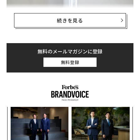
続きを見る
無料のメールマガジンに登録
無料登録
革
ク
写真 ＝ 加藤肇
た「
“
購入したのは、松山油脂の「
シ
グ