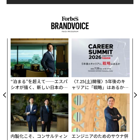
〜
織
う
革
T
ク
た「
“泊まる”を超えて──エスパ
〈7.25(土)開催〉5年後のキ
シオが描く、新しい日本のラ
ャリアに「戦略」はあるか。
グジュアリー（前編）
トップエグゼクティブのキャ
リアに触れる1日│CAREER S
UMMIT 2026
内製化こそ、コンサルティン
エンジニアのためのサウナ併