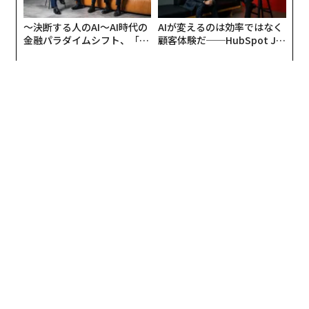
〜決断する人のAI〜AI時代の
AIが変えるのは効率ではなく
金融パラダイムシフト、「超
顧客体験だ──HubSpot Ja
個別化」の核心 【MUFG×ウ
panが語る「Grow Better」
ェルスナビ×PwC】
な組織のつくり方
編集＝上田裕資
2026年9月号発売中