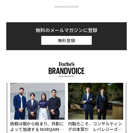
advertisement
無料のメールマガジンに登録
無料登録
な
術
た
ア
ア
の
た
挑戦は個から始まり、共創に
内製化こそ、コンサルティン
よって加速する NORQAIN JA
グの本質だ レバレジーズが