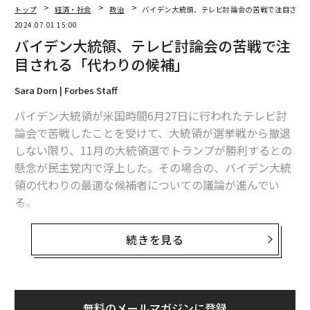
トップ
経済・社会
政治
バイデン大統領、テレビ討論会の苦戦で注目され
2024.07.01 15:00
バイデン大統領、テレビ討論会の苦戦で注
目される「代わりの候補」
Sara Dorn | Forbes Staff
バイデン大統領が米国時間6月27日に行われたテレビ討
論会で苦戦したことを受けて、大統領が選挙戦から撤退
しない限り、11月の大統領選でトランプが勝利するとの
懸念が民主党内で浮上した。その場合の、バイデン大統
領の代わりの最適な候補者についての議論が進んでい
る。
大統領が27日の討論会で話の筋を見失い、かすれた声で
続きを見る
話し、いくつかの言葉の誤りを犯した後、トランプ陣営
のみならず、民主党内からも大統領の撤退の可能性を示
唆する見方が浮上した。
無料のメールマガジンに登録