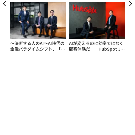
PAN 特別座談会
実践する、次世代ファームの
全貌
〜決断する人のAI〜AI時代の
AIが変えるのは効率ではなく
金融パラダイムシフト、「超
顧客体験だ──HubSpot Ja
個別化」の核心 【MUFG×ウ
panが語る「Grow Better」
ェルスナビ×PwC】
な組織のつくり方