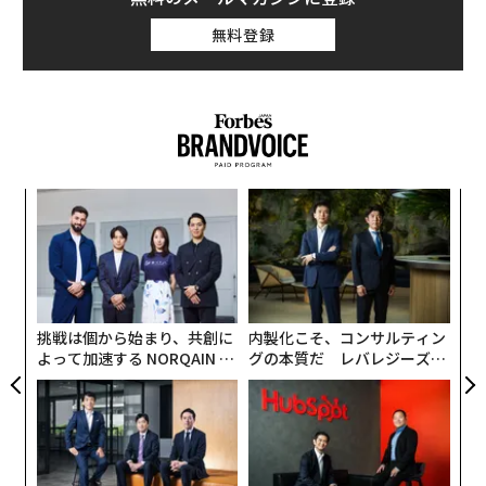
バイデン大統領が高齢であることに加えて、失言や低い
無料登録
支持率が重なり、関係者の間では数カ月にわたり大統領
の代わりの候補者についての憶測が飛び交っている。し
かし、多くの候補者はバイデン大統領の強力な支持者で
あり、大統領に挑戦する意思はないと表明している。
な
術
た
ア
ア
の
た
挑戦は個から始まり、共創に
内製化こそ、コンサルティン
よって加速する NORQAIN JA
グの本質だ レバレジーズが
PAN 特別座談会
実践する、次世代ファームの
全貌