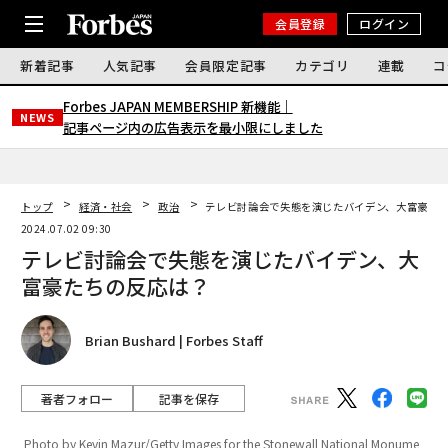
会員登録
ログイン
新着記事
人気記事
会員限定記事
カテゴリ
連載
コ
Forbes JAPAN MEMBERSHIP 新機能｜
NEWS
記事ページ内の広告表示を最小限にしました
トップ
経済・社会
政治
テレビ討論会で失態を演じたバイデン、大富豪た
2024.07.02 09:30
テレビ討論会で失態を演じたバイデン、大
富豪たちの反応は？
Brian Bushard | Forbes Staff
著者フォロー
記事を保存
Photo by Kevin Mazur/Getty Images for the Stonewall National Monume