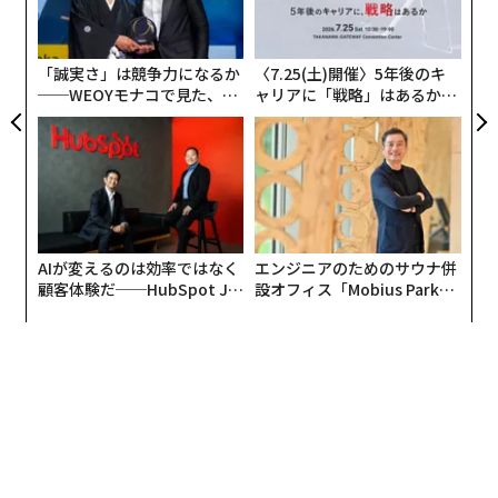
グ
実
全
「誠実さ」は競争力になるか
〈7.25(土)開催〉5年後のキ
──WEOYモナコで見た、く
ャリアに「戦略」はあるか。
ら寿司の経営哲学
トップエグゼクティブのキャ
リアに触れる1日│CAREER S
UMMIT 2026
AIが変えるのは効率ではなく
エンジニアのためのサウナ併
顧客体験だ──HubSpot Ja
設オフィス「Mobius Park」
panが語る「Grow Better」
がオープン──タマディック
な組織のつくり方
が健康経営を徹底する理由