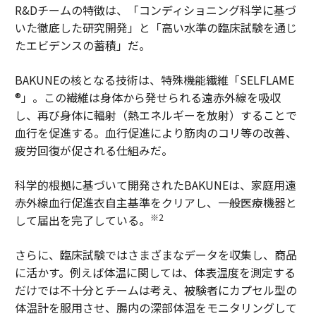
R&Dチームの特徴は、「コンディショニング科学に基づ
いた徹底した研究開発」と「高い水準の臨床試験を通じ
たエビデンスの蓄積」だ。
BAKUNEの核となる技術は、特殊機能繊維「SELFLAME
®」。この繊維は身体から発せられる遠赤外線を吸収
し、再び身体に輻射（熱エネルギーを放射）することで
血行を促進する。血行促進により筋肉のコリ等の改善、
疲労回復が促される仕組みだ。
科学的根拠に基づいて開発されたBAKUNEは、家庭用遠
赤外線血行促進衣自主基準をクリアし、一般医療機器と
※2
して届出を完了している。
さらに、臨床試験ではさまざまなデータを収集し、商品
に活かす。例えば体温に関しては、体表温度を測定する
だけでは不十分とチームは考え、被験者にカプセル型の
体温計を服用させ、腸内の深部体温をモニタリングして