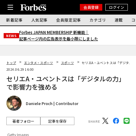
会員登録
ログイン
新着記事
人気記事
会員限定記事
カテゴリ
連載
コ
Forbes JAPAN MEMBERSHIP 新機能｜
NEWS
記事ページ内の広告表示を最小限にしました
トップ
エンタメ・スポーツ
スポーツ
セリエA・ユベントスは「デジタルの
2024.06.29 16:00
セリエA・ユベントスは「デジタルの力」
で影響力を強める
Daniele Proch | Contributor
著者フォロー
記事を保存
Getty Images