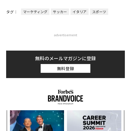
タグ：
マーケティング
サッカー
イタリア
スポーツ
advertisement
無料のメールマガジンに登録
無料登録
ンツ
挑
への
よっ
た、
PA
内