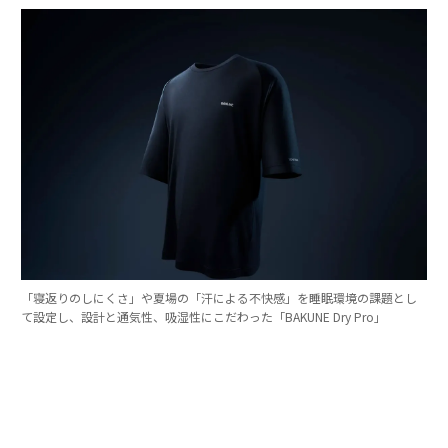
「寝返りのしにくさ」や夏場の「汗による不快感」を睡眠環境の課題とし
て設定し、設計と通気性、吸湿性にこだわった「BAKUNE Dry Pro」
TENTIALは、良質な睡眠を睡眠生理学と睡眠環境の両面
から深掘り追求していく中で、寝床内環境（温度・湿
度）のコントロール、肌あたりや素材の快適性、睡眠中
の動きやすさという3つの要素が重要であると捉えた。