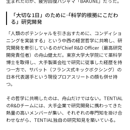
生まれたのが、疲労回復パジャマ「BAKUNE」だった。
「大切な1日」のために――「科学的根拠にこだわ
る」研究開発
「人類のポテンシャルを引き出すために、コンディショ
ニングを実装する」という中西の経営哲学に共鳴し、研
究開発を牽引しているのがChief R&D Officer（最高研究
開発責任者）の舟山健太だ。東京大学大学院にて薬科学
博士を取得し、大手製薬会社で研究に従事した経歴を持
つ一方で、サバット（フランス式キックボクシング）の
日本代表選手という現役プロアスリートの顔も併せ持
つ。
その哲学に共鳴したのは、舟山だけではない。TENTIAL
のR&Dチームには、大手企業で研究開発に携わってきた
熱量の高いメンバーが集い、それぞれの専門知を掛け合
わせながら、TENTIAL独自の研究知見を築いている。