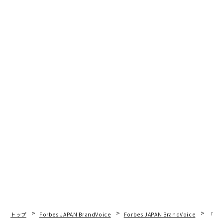
トップ
Forbes JAPAN BrandVoice
Forbes JAPAN BrandVoice
「コン