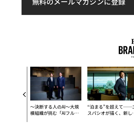
無料のメールマガジンに登録
〜決断する人のAI〜大規
“泊まる”を超えて──
模組織が挑む「AIフル実
スパシオが描く、新し
装」“使う”企業から“動
日本のラグジュアリー
く”企業へ【NTTドコモ
（前編）
ビジネス×PwC】