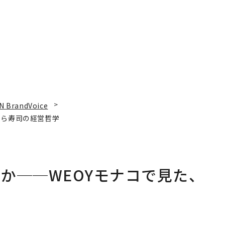
N BrandVoice
くら寿司の経営哲学
か──WEOYモナコで見た、