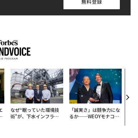
無料登録
〈7
のキ
ある
ティ
る1日
T 20
エ
なぜ“眠っていた環境技
「誠実さ」は競争力にな
い
術”が、下水インフラを
るか──WEOYモナコで
変えたのか──産総研×
見た、くら寿司の経営哲
月島JFEアクアソリュー
学
ションの10年