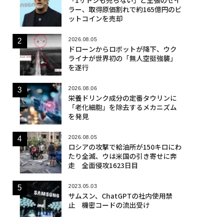
ラー、取得原価割れで約165億円のビ
ットコインを売却
2026.08.05
ドローンからロボットが降下、ウク
ライナが世界初の「無人空挺強襲」
を遂行
2026.08.06
栄養ドリンク成分の定番タウリンに
「老化細胞」を除去するメカニズム
を発見
2026.08.05
ロシアの攻撃で給油所が150キロにわ
たり全滅、ウは米国の引き寄せに奔
走 全面侵攻1623日目
2023.05.03
サムスン、ChatGPTの社内使用禁
止 機密コードの流出受け