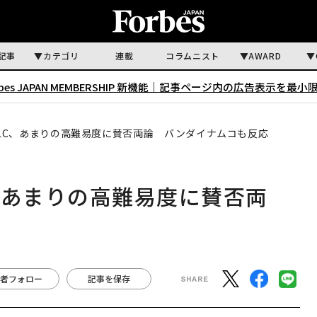
記事
カテゴリ
連載
コラムニスト
AWARD
rbes JAPAN MEMBERSHIP 新機能｜
記事ページ内の広告表示を最小
LC、あまりの高難易度に賛否両論 バンダイナムコも反応
、あまりの高難易度に賛否両
応
者フォロー
記事を保存