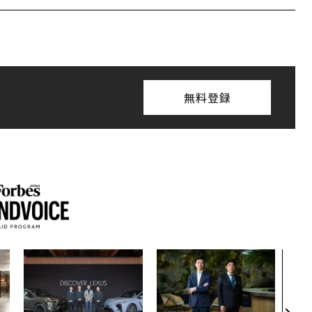
無料登録
“泊
パシ
本の
編）