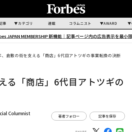
記事
カテゴリ
連載
コラムニスト
AWARD
rbes JAPAN MEMBERSHIP 新機能｜
記事ページ内の広告表示を最小
0年、倉敷の街を支える「商店」6代目アトツギの事業転換の決断
支える「商店」6代目アトツギの
ial Columnist
著者フォロー
記事を保存