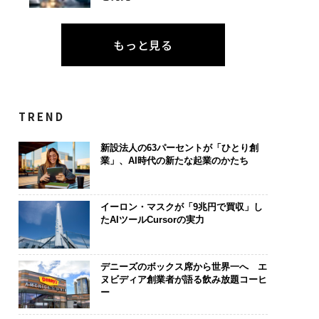
もっと見る
TREND
新設法人の63パーセントが「ひとり創
業」、AI時代の新たな起業のかたち
イーロン・マスクが「9兆円で買収」し
たAIツールCursorの実力
デニーズのボックス席から世界一へ エ
ヌビディア創業者が語る飲み放題コーヒ
ー