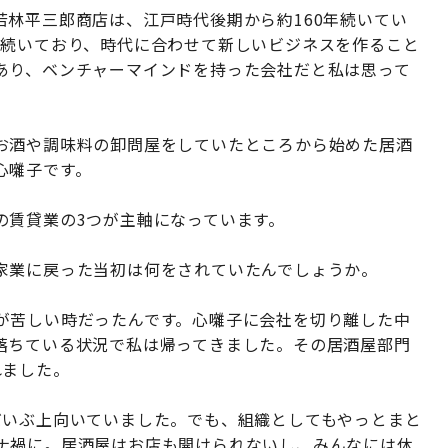
林平三郎商店は、江戸時代後期から約160年続いてい
ら続いており、時代に合わせて新しいビジネスを作ること
あり、ベンチャーマインドを持った会社だと私は思って
お酒や調味料の卸問屋をしていたところから始めた居酒
心囃子です。
の賃貸業の3つが主軸になっています。
家業に戻った当初は何をされていたんでしょうか。
が苦しい時だったんです。心囃子に会社を切り離した中
落ちている状況で私は帰ってきました。その居酒屋部門
れました。
だいぶ上向いていました。でも、組織としてもやっとまと
ナ禍に。居酒屋はお店も開けられないし、みんなには休