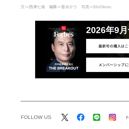
文＝西澤七海 編集＝督あかり 写真＝8bitNews
2026年9
最新号の購入はこ
メンバーシップに
FOLLOW US