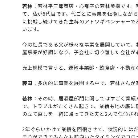
若林
：若林平三郎商店・心囃子の若林美樹です。若
て、私が6代目です。代ごとに事業を転換しなが
に挑戦し続けてきた生粋のアトツギベンチャーで
います。
今の社長である父が様々な事業を展開していて、
屋事業が好調になり、子会社に切り離した会社が
売上規模で言うと、運輸事業部・飲食店・不動産
藤田
：多角的に事業を展開する中で、若林さんが
若林
：その時、居酒屋部門に関してはすごく業績
で、トラブルがたくさん起きて、業績も地の底に
の立て直しを一緒に帰ってきた夫と2人で任命さ
3年ぐらいかけて業績を回復させて、状況的には
まりができてみんなも前向いたタイミングでコロ