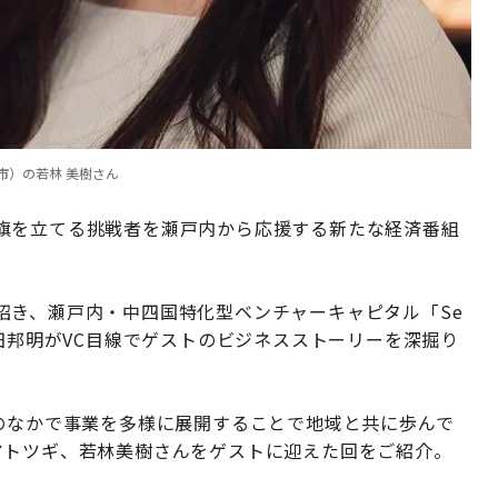
市）の若林 美樹さん
旗を立てる挑戦者を瀬戸内から応援する新たな経済番組
。
招き、瀬戸内・中四国特化型ベンチャーキャピタル「Se
郎と山田邦明がVC目線でゲストのビジネスストーリーを深掘り
のなかで事業を多様に展開することで地域と共に歩んで
アトツギ、若林美樹さんをゲストに迎えた回をご紹介。