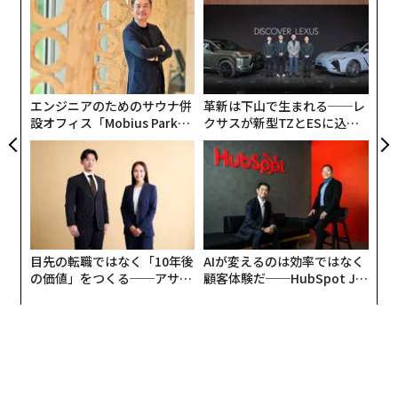
うという。
“使
金
【N
個
パ
C】
ェ
技
無
防
エンジニアのためのサウナ併
革新は下山で生まれる──レ
設オフィス「Mobius Park」
クサスが新型TZとESに込め
がオープン──タマディック
た「DISCOVER」の哲学
が健康経営を徹底する理由
目先の転職ではなく「10年後
AIが変えるのは効率ではなく
の価値」をつくる──アサイ
顧客体験だ──HubSpot Ja
ンの長期伴走型支援とは
panが語る「Grow Better」
な組織のつくり方