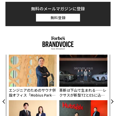
無料のメールマガジンに登録
無料登録
模組
〜
“使
金
【N
個
パ
C】
ェ
技
無
防
エンジニアのためのサウナ併
革新は下山で生まれる──レ
設オフィス「Mobius Park」
クサスが新型TZとESに込め
がオープン──タマディック
た「DISCOVER」の哲学
が健康経営を徹底する理由