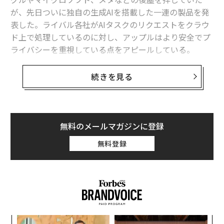
が、先日ついに独自の生成AIを搭載した一連の製品を発
表した。ライバル各社がAIタスクのリクエストをクラウ
ド上で処理しているのに対し、アップルはより安全でプ
ライバシーを重視している点をアピールしている。
長年に渡りシリコンバレーで最もプライバシーとセキュ
続きを見る
リティを重視する企業としての地位を確立したアップル
は、開発者向けイベントWWDCで、音声の自動書き起こ
しや、Siriのアップグレード、画像編集機能の向上、Op
enAIのチャットボットであるChatGPTとの連携を含むAI
無料のメールマガジンに登録
機能を発表した。
無料登録
アップルがApple Intelligence（アップル・インテリジ
ェンス）と呼ぶ、AIに関する広範なビジョンに基づく新
機能は、プライバシーを中核に据えて設計されている。
同社は、AIタスクの実行に必要なコンピュータ処理をク
ラウド上ではなく、可能な限りユーザーのデバイスで行
模組
〜