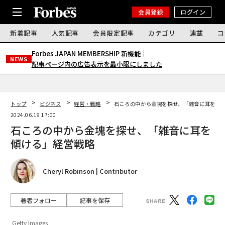
会員登録
ログイン
新着記事
人気記事
会員限定記事
カテゴリ
連載
コ
Forbes JAPAN MEMBERSHIP 新機能｜
NEWS
記事ページ内の広告表示を最小限にしました
トップ
ビジネス
経営・戦略
石ころの中から金塊を探せ、「雑音に耳を傾
2024.06.19 17:00
石ころの中から金塊を探せ、「雑音に耳を
傾ける」経営戦略
Cheryl Robinson | Contributor
著者フォロー
記事を保存
Getty Images