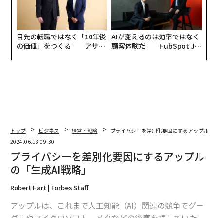
目先の転職ではなく「10年後
AIが変えるのは効率ではなく
の価値」をつくる──アサイ
顧客体験だ──HubSpot Ja
ンの長期伴走型支援とは
panが語る「Grow Better」
な組織のつくり方
トップ
ビジネス
経営・戦略
プライバシーを差別化要因にするアップルの「
2024.06.18 09:30
プライバシーを差別化要因にするアップル
の「生成AI戦略」
Robert Hart | Forbes Staff
アップルは、これまで人工知能（AI）関連の競争でグー
グルやマイクロソフト、メタなどの後塵を拝していた