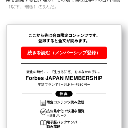
（以下、瑞樹）の3人だ。