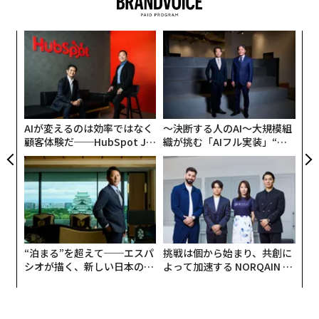
〜
金
個
ア
ェ
の
た
AIが変えるのは効率ではなく
〜決断する人のAI〜大規模組
顧客体験だ──HubSpot Ja
織が挑む「AIフル実装」“使
panが語る「Grow Better」
う”企業から“動く”企業へ【N
な組織のつくり方
TTドコモビジネス×PwC】
“泊まる”を超えて──エスパ
挑戦は個から始まり、共創に
シオが描く、新しい日本のラ
よって加速する NORQAIN JA
グジュアリー（前編）
PAN 特別座談会