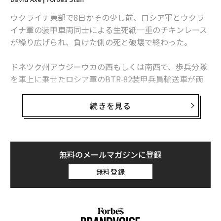
ウクライナ東部で8日かその少し前、ロシア軍とウクラ
イナ軍の装甲車両同士による生死紙一重のチキンレース
が繰り広げられ、負けた側の死と破壊で終わった。
ドネツク州アウジーウカの西もしくは南西で、歩兵分隊
を車上に乗せたロシア軍のBTR-82装甲兵員輸送車が両
軍の陣地線の中間地帯を越え、ウクライナ側の保持する
集落に突進してきた。すると、同じ道路の反対側からウ
続きを見る
クライナ軍第47独立機械化旅団の
M2ブラッドレー歩兵戦闘車
が現れ、敵車両に敢然と向か
っていった。
無料のメールマガジンに登録
ウクライナ軍のドローン（無人機）が上空から監視する
無料登録
なか、装軌車両のBTR-82は30mm機関砲、装輪車両のM
2は25mm機関砲でそれぞれ射撃しながら互いに相手の
方向に向かって走っていく。