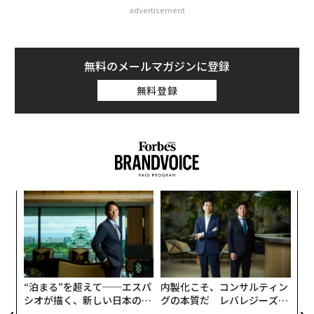
advertisement
無料のメールマガジンに登録
無料登録
目
の
ン
革
ク
た「
“泊まる”を超えて──エスパ
内製化こそ、コンサルティン
シオが描く、新しい日本のラ
グの本質だ レバレジーズが
グジュアリー（前編）
実践する、次世代ファームの