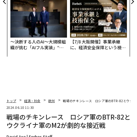
全貌
〜決断する人のAI〜大規模組
【7/8 大阪開催】事業承継
織が挑む「AIフル実装」“使
に、経済安全保障という視点
う”企業から“動く”企業へ【N
が加わるとき──経営者が問
TTドコモビジネス×PwC】
われる新たな判断軸
トップ
経済・社会
欧州
戦場のチキンレース ロシア軍のBTR-82とウク
2024.06.10 11:30
戦場のチキンレース ロシア軍のBTR-82と
ウクライナ軍のM2が劇的な接近戦
David Axe | Forbes Staff