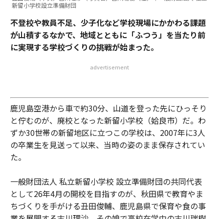
新留小学校設立準備財団
不登校や教員不足、少子化など学校現場にかかわる課題
が山積するなかで、地域とともに「ふつう」を当たり前
に実現する学校づくりの挑戦が始まった。
advertisement
鹿児島空港から車で約30分、山道を登った先にひっそり
と佇むのが、廃校となった新留小学校（姶良市）だ。わ
ずか30世帯の新留地区に立つこの学校は、2007年に3人
の卒業生を見送って以来、当時の姿のまま保存されてい
た。
一般財団法人 私立新留小学校 設立準備財団の共同代表
として26年4月の開校を目指すのが、秋田県で教育やま
ちづくりを手がける丑田俊輔、鹿児島県で保育や食の事
業を展開する古川理沙、その娘で高校在学中の古川瑞樹