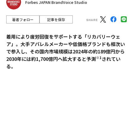
Forbes JAPAN BrandVoice Studio
著者フォロー
記事を保存
着用により疲労回復をサポートする「リカバリーウェ
ア」。大手アパレルメーカーや低価格ブランドも相次い
で参入し、その国内市場規模は2024年の約189億円から
※1
2030年には約1,700億円へ拡大すると予測
されてい
る。
過熱するマーケットにおいて、価格競争とは一線を画す
ブランドとして独自のポジションを築いているのが、TE
NTIALの「BAKUNE」だ。「挑戦する人のコンディショ
ンに向き合い、ポテンシャルを引き出す」——。この一
貫した思想はどこから生まれ、いかにして製品に落とし
込まれているのか。同社の哲学と、それを支える研究開
発の最前線を追った。