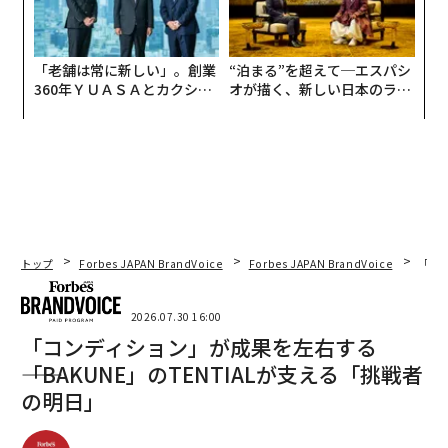
「老舗は常に新しい」。創業
“泊まる”を超えて─エスパシ
360年ＹＵＡＳＡとカクシン
オが描く、新しい日本のラグ
CEO田尻望が語る、AIを超え
ジュアリー（中編）
る人の価値
トップ
Forbes JAPAN BrandVoice
Forbes JAPAN BrandVoice
「コン
2026.07.30 16:00
「コンディション」が成果を左右する
――「BAKUNE」のTENTIALが支える「挑戦者
の明日」