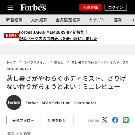
会員登録
ログイン
新着記事
人気記事
会員限定記事
カテゴリ
連載
コ
Forbes JAPAN MEMBERSHIP 新機能｜
NEWS
記事ページ内の広告表示を最小限にしました
トップ
ライフスタイル
暮らし
蒸し暑さがやわらぐボディミスト、さりげ
2024.06.06 17:15
蒸し暑さがやわらぐボディミスト、さりげ
ない香りがちょうどよい：ミニレビュー
Forbes JAPAN Selection | Contributor
著者フォロー
記事を保存
写真 ＝ 加藤肇