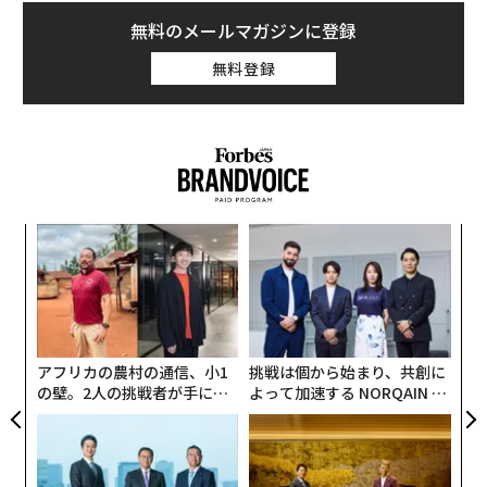
無料のメールマガジンに登録
無料登録
〈7
ャ
ト
〜
リア
金
UM
個
ェ
アフリカの農村の通信、小1
挑戦は個から始まり、共創に
の壁。2人の挑戦者が手にし
よって加速する NORQAIN JA
た「次なる武器」
PAN 特別座談会