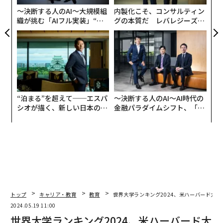
な
〜決断する人のAI〜大規模組
内製化こそ、コンサルティン
織が挑む「AIフル実装」“使
グの本質だ レバレジーズが
う”企業から“動く”企業へ【N
実践する、次世代ファームの
TTドコモビジネス×PwC】
全貌
“泊まる”を超えて──エスパ
〜決断する人のAI〜AI時代の
シオが描く、新しい日本のラ
金融パラダイムシフト、「超
グジュアリー（前編）
個別化」の核心 【MUFG×ウ
ェルスナビ×PwC】
トップ
キャリア・教育
教育
世界大学ランキング2024、米ハーバード大が
2024.05.19 11:00
世界大学ランキング2024、米ハーバード大