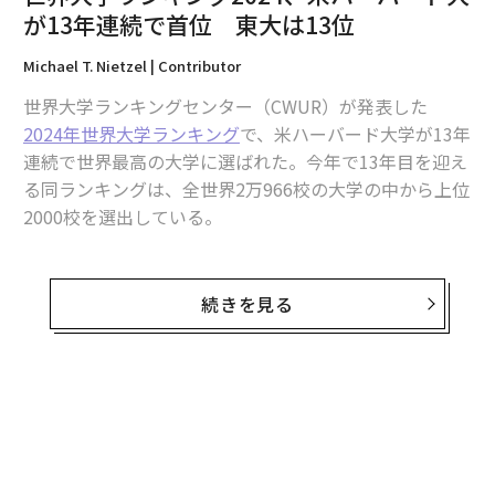
が13年連続で首位 東大は13位
Michael T. Nietzel | Contributor
世界大学ランキングセンター（CWUR）が発表した
2024年世界大学ランキング
で、米ハーバード大学が13年
編集＝上田裕資
連続で世界最高の大学に選ばれた。今年で13年目を迎え
る同ランキングは、全世界2万966校の大学の中から上位
2000校を選出している。
2026年9月号発売中
今年の上位10校は以下の通り。
最新号の購入はこちらから
続きを見る
1位 ハーバード大学（米国）
2位 マサチューセッツ工科大学（米国）
メンバーシップに登録する
3位 スタンフォード大学（米国）
4位 ケンブリッジ大学（英国）
無料のメールマガジンに登録
5位 オックスフォード大学（英国）
無料登録
6位 プリンストン大学（米国）
7位 コロンビア大学（米国）