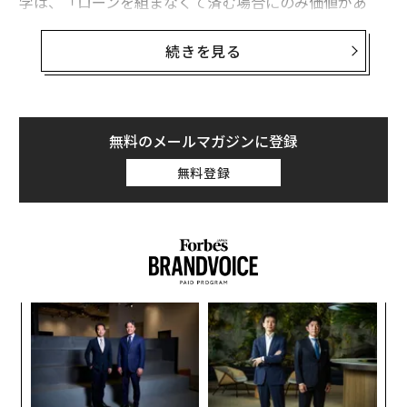
学は、「ローンを組まなくて済む場合にのみ価値があ
る」と答えた人は47％に上っていた。
続きを見る
さらに、29％は「大学は、いずれにしろコストに見合わ
ない」と答えていた。また、大学を出た人の間において
も、過半数が大学の価値に懐疑的で、借金をしてまで大
学に行く価値があると答えた人の割合は、約3人に1人に
無料のメールマガジンに登録
とどまった。
無料登録
このような調査結果は、特に驚くべきものではないのか
もしれない。米国の学生の総負債額は1兆6000億ドル
（約248兆円）を突破し、2021年から2022年の卒業生の
平均ローン残高は2万9000ドル（約450万円）に達して
いる。大学の費用は年々上昇しており、一部の大学は授
ナ併
パ
業料や寮費を合わせて年間8万ドル（約1250万円）以上
k」
技
を請求している。
ック
無
義す
A
由
防
むス
顧客
pa