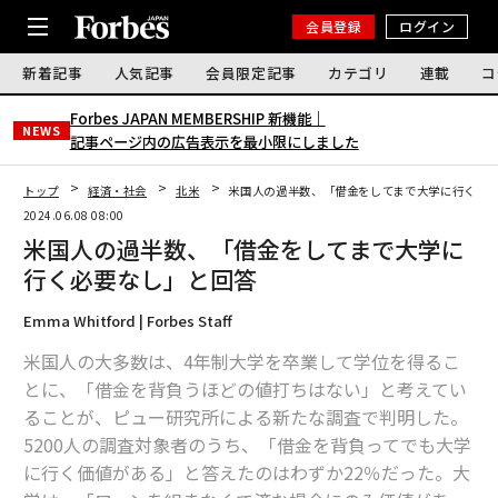
会員登録
ログイン
新着記事
人気記事
会員限定記事
カテゴリ
連載
コ
Forbes JAPAN MEMBERSHIP 新機能｜
NEWS
記事ページ内の広告表示を最小限にしました
トップ
経済・社会
北米
米国人の過半数、「借金をしてまで大学に行く必
2024.06.08 08:00
米国人の過半数、「借金をしてまで大学に
行く必要なし」と回答
Emma Whitford | Forbes Staff
米国人の大多数は、4年制大学を卒業して学位を得るこ
とに、「借金を背負うほどの値打ちはない」と考えてい
ることが、ピュー研究所による新たな調査で判明した。
5200人の調査対象者のうち、「借金を背負ってでも大学
に行く価値がある」と答えたのはわずか22％だった。大