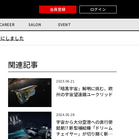
会員登録
ログイン
CAREER
SALON
EVENT
限にしました
関連記事
2023.06.21
「暗黒宇宙」解明に挑む、欧
州の宇宙望遠鏡ユークリッド
2024.05.28
宇宙から大分空港への直行便
就航⁉ 新型補給機「ドリーム
チェイサー」が切り開く新航