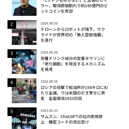
ラー、取得原価割れで約165億円のビ
ットコインを売却
2026.08.05
ドローンからロボットが降下、ウク
ライナが世界初の「無人空挺強襲」
を遂行
2026.08.06
栄養ドリンク成分の定番タウリンに
「老化細胞」を除去するメカニズム
を発見
2026.08.05
ロシアの攻撃で給油所が150キロにわ
たり全滅、ウは米国の引き寄せに奔
走 全面侵攻1623日目
2023.05.03
サムスン、ChatGPTの社内使用禁
止 機密コードの流出受け