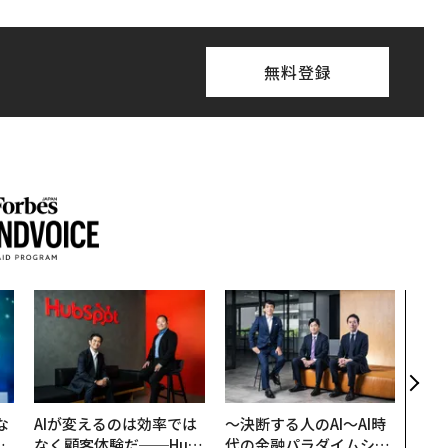
無料登録
パシ
ンツ
災害
え見
年の
な
AIが変えるのは効率では
〜決断する人のAI〜AI時
で
なく顧客体験だ──Hub
代の金融パラダイムシフ