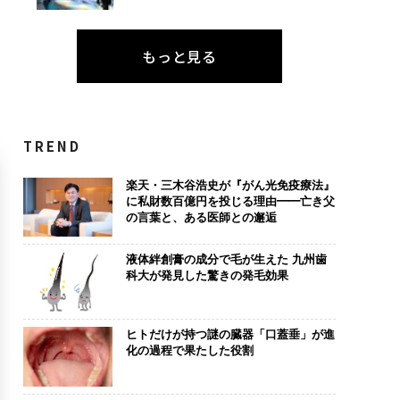
もっと見る
TREND
楽天・三木谷浩史が『がん光免疫療法』
に私財数百億円を投じる理由━━亡き父
の言葉と、ある医師との邂逅
液体絆創膏の成分で毛が生えた 九州歯
科大が発見した驚きの発毛効果
ヒトだけが持つ謎の臓器「口蓋垂」が進
化の過程で果たした役割