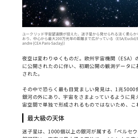
ユークリッド宇宙望遠鏡が捉えた、迷子星から発せられる淡く柔らか
おり、中心から最大200万光年の距離まで広がっている（ESA/Euclid/Euclid Consorti
andre (CEA Paris-Saclay)）
夜空は変わりゆくものだ。欧州宇宙機関（ESA）
に公開されたのに伴い、初期公開の観測データに
された。
その中で恐らく最も目覚ましい発見は、1兆500
銀河の外にあり、宇宙をさまよっているように見
宙空間で単独で形成されるものではないため、こ
最大級の天体
迷子星は、1000個以上の銀河が属する「ペルセ