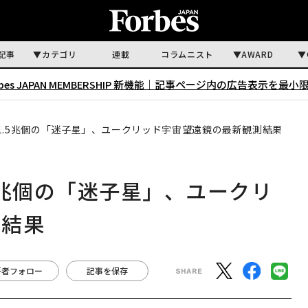
記事
カテゴリ
連載
コラムニスト
AWARD
rbes JAPAN MEMBERSHIP 新機能｜
記事ページ内の広告表示を最小
1.5兆個の「迷子星」、ユークリッド宇宙望遠鏡の最新観測結果
5兆個の「迷子星」、ユークリ
測結果
著者フォロー
記事を保存