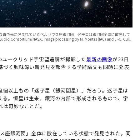
な青色光に包まれているペルセウス座銀河団。迷子星は銀河団全体に散開して
um/NASA, image processing by M. Montes (IAC) and J.-C. Cuill
のユークリッド宇宙望遠鏡が撮影した
最新の画像
が23日
基づく興味深い新発見を報告する学術論文も同時に発表
0億個以上もの「迷子星（銀河間星）」だろう。迷子星は
える。恒星は生来、銀河の内部で形成されるもので、宇
れは奇妙なことだ。
ウス座銀河団」全体に散在している状態で発見された。同