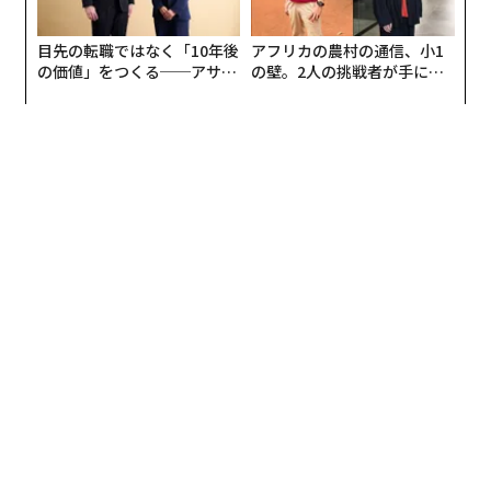
において7169億ドル（約113兆円）の売上を記録したア
マゾン、同じく7132億ドル（約112兆円）を記録したウ
目先の転職ではなく「10年後
アフリカの農村の通信、小1
ォルマートには大きく差をつけられている。
の価値」をつくる──アサイ
の壁。2人の挑戦者が手にし
ンの長期伴走型支援とは
た「次なる武器」
メイソウは2013年創業、2022年に日本発を名乗
る戦略を謝罪
メイソウの創業は2013年で、2020年にはニューヨーク
証券取引所への上場も果たした。同社の創業者である葉
国富（イエ・グオフー）の資産額は16億ドル（約2500億
円）と推定されている。メイソウはかつて日本風のブラ
ンドを装って自社を売り出していたが、葉と同社は2022
年にそのマーケティング戦略について謝罪し、以降は店
舗やロゴのデザインから日本的な要素を排除している。
NRFが調査会社のカンターと共同で作成するこの毎年恒
例のランキングは、企業の全体的な規模ではなく、米国
内の年間売上高成長率に基づいて各企業を評価したもの