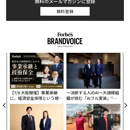
無料のメールマガジンに登録
どで話題を呼んだ中身が分からない箱入り商品（ブライ
ンドボックス）や、マインクラフト、マイリトルポニー
無料登録
などのブランドとの提携で人気を集めたほか、手頃な価
格のライフスタイル商品の成功、「発見主導型のショッ
ピング体験への注力」、そして米国での継続的な事業拡
大が功を奏したと述べた。
続くトップ5には、大創産業（ダイソー。売上成長率25.
“
8％）、プライマーク（同24.2％）、ファイブ・ビロウ
シ
（同22.9％）などの企業が名を連ねた。一方、コストコ
グ
な
の売上成長率は8％で18位にランクインした。
術
た
コストコの年間収入は43兆円で、ウォルマート
ア
【7/8 大阪開催】事業承継
〜決断する人のAI〜大規模組
に届かず
に、経済安全保障という視点
織が挑む「AIフル実装」“使
が加わるとき──経営者が問
う”企業から“動く”企業へ【N
コストコの2025年度の売上高は2752億ドル（約43兆400
われる新たな判断軸
TTドコモビジネス×PwC】
0億円）だ。その大半は米国内での売上（約31兆3400億
円）が占めており、同社は米国での収益が最も高い企業
の1つに位置づけられている。しかし、直近の会計年度