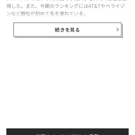
得した。また、今期のランキングにはAT&Tやベライゾ
ンなど数社が初めて名を連ねている。
今回のランキングで首位を獲得したのは、米国内での売
続きを見る
上高が4億6600万ドル（約735億円）に達し、約53％の
米国内売上高成長率を記録した中国企業のメイソウ（名
創優品）だ。同49％で2位に入ったディックスを上回っ
た。
メイソウは、ディックス、AT&T、ベライゾン、ケーシ
ーズ・ジェネラル・ストア、アルタ・ビューティ、RH、
Jクルーなど他の8つの小売企業とともに初めてランクイ
ンした。
ブラインドボックス製品で人気拡大、米国出店
が成長を後押し
NRFはメイソウが首位を獲得した要因について、SNSな