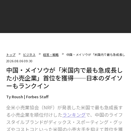
トップ
ビジネス
経営・戦略
中国・メイソウが「米国内で最も急成長した
2026.08.06 09:30
中国・メイソウが「米国内で最も急成長し
た小売企業」首位を獲得──日本のダイソ
ーもランクイン
Ty Roush | Forbes Staff
全米小売業協会（NRF）が発表した米国で最も急成長す
る小売企業を順位付けした
ランキング
で、中国のライフ
スタイルブランドがディックス・スポーティング・グッ
ズやコストコといった米国の小売大手を抑えて首位を獲