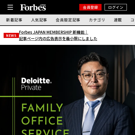
会員登録
ログイン
新着記事
人気記事
会員限定記事
カテゴリ
連載
コ
Forbes JAPAN MEMBERSHIP 新機能｜
NEWS
記事ページ内の広告表示を最小限にしました