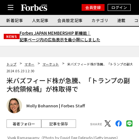
会員登録
ログイン
新着記事
人気記事
会員限定記事
カテゴリ
連載
コ
Forbes JAPAN MEMBERSHIP 新機能｜
NEWS
記事ページ内の広告表示を最小限にしました
トップ
マネー
マーケット
米バズフィード株が急騰、「トランプの副大統
2024.05.23 12:30
米バズフィード株が急騰、「トランプの副
大統領候補」が株取得で
Molly Bohannon | Forbes Staff
著者フォロー
記事を保存
Vivek Ramaswamy（Photo by David Dee Delgado/Getty Images）