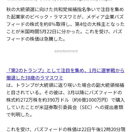
秋の大統領選に向けた共和党候補指名争いで注目を集め
た起業家のビベック・ラマスワミが、メディア企業バズ
フィードの株式を約8％取得し、第4位の大株主となった
ことが米国時間5月22日に分かった。これを受け、バズ
フィードの株価は急騰した。
advertisement
「第2のトランプ」として注目を集め、1月に選挙戦から
撤退した38歳のラマスワミ
は、トランプが大統領に返り咲いた場合の副大統領候補
と目されている。その彼は、3月以降にバズフィードの
株式約272万株を約390万ドル（約6億1000万円）で購入
していたことが米証券取引委員会（SEC）への提出書類
で判明した。
これを受け、バズフィードの株価は22日午後12時20分現