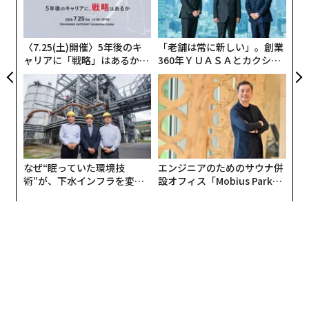
T
技
無
防
〈7.25(土)開催〉5年後のキ
「老舗は常に新しい」。創業
ャリアに「戦略」はあるか。
360年ＹＵＡＳＡとカクシン
トップエグゼクティブのキャ
CEO田尻望が語る、AIを超え
リアに触れる1日│CAREER S
る人の価値
UMMIT 2026
なぜ“眠っていた環境技
エンジニアのためのサウナ併
術”が、下水インフラを変え
設オフィス「Mobius Park」
たのか──産総研×月島JFE
がオープン──タマディック
アクアソリューションの10年
が健康経営を徹底する理由