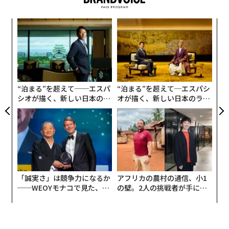
義す
内
むス
グ
実
〜
全
織
う
T
“泊まる”を超えて──エスパ
“泊まる”を超えて─エスパシ
シオが描く、新しい日本のラ
オが描く、新しい日本のラグ
グジュアリー（前編）
ジュアリー（中編）
「誠実さ」は競争力になるか
アフリカの農村の通信、小1
──WEOYモナコで見た、く
の壁。2人の挑戦者が手にし
ら寿司の経営哲学
た「次なる武器」