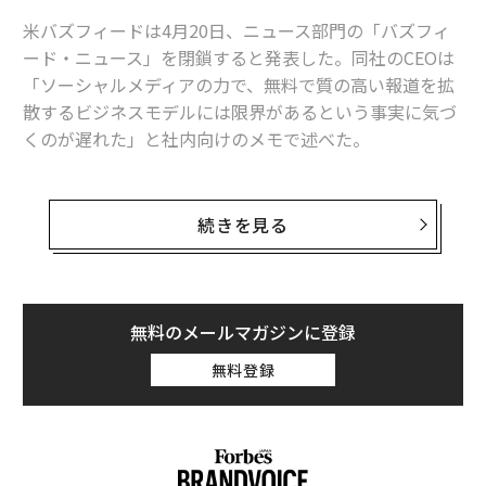
米バズフィードは4月20日、ニュース部門の「バズフィ
ード・ニュース」を閉鎖すると発表した。同社のCEOは
「ソーシャルメディアの力で、無料で質の高い報道を拡
散するビジネスモデルには限界があるという事実に気づ
くのが遅れた」と社内向けのメモで述べた。
バズフィードのジョナ・ペレッティCEOは、バズフィー
ド・ニュースの閉鎖プロセスを開始し、ハフィントンポ
続きを見る
ストを含む全部門の従業員の15％を削減するとのメモを
従業員に送付した。
2021年に国際報道のピューリッツァー賞を受賞したバズ
無料のメールマガジンに登録
フィード・ニュースは、収益の問題で閉鎖されるとペレ
無料登録
ッティは説明した。「当社は、質が高い無料のジャーナ
リズムを支えるための十分な経済的サポートがなかった
にも関わらず、過剰な投資をしてしまった」と彼は述べ
た。