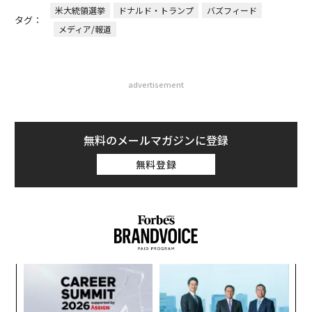
米大統領選挙
ドナルド・トランプ
バズフィード
タグ：
メディア/報道
advertisement
無料のメールマガジンに登録
無料登録
─レ
〜
込め
織
う
パ