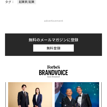
タグ：
起業家/起業
advertisement
無料のメールマガジンに登録
無料登録
ア
の
た
“
シ
グ