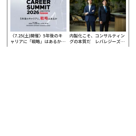
〈7.25(土)開催〉5年後のキ
内製化こそ、コンサルティン
ャリアに「戦略」はあるか。
グの本質だ レバレジーズが
トップエグゼクティブのキャ
実践する、次世代ファームの
リアに触れる1日│CAREER S
全貌
UMMIT 2026