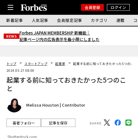
会員登録
ログイン
新着記事
人気記事
会員限定記事
カテゴリ
連載
コ
Forbes JAPAN MEMBERSHIP 新機能｜
NEWS
記事ページ内の広告表示を最小限にしました
トップ
スタートアップ
起業家
起業する前に知っておきたかった5つのこと
2024.05.27 08:00
起業する前に知っておきたかった5つのこ
と
Melissa Houston | Contributor
著者フォロー
記事を保存
Shutterstock.com