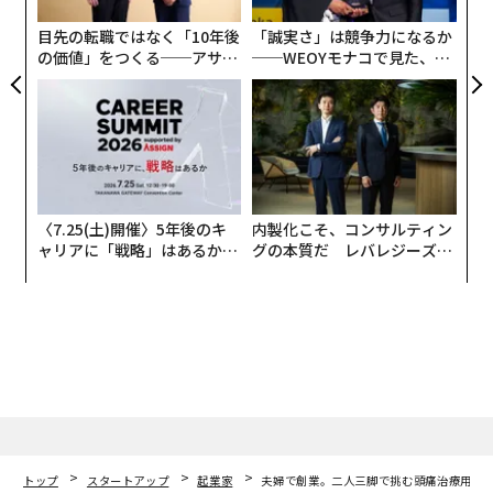
目先の転職ではなく「10年後
「誠実さ」は競争力になるか
の価値」をつくる──アサイ
──WEOYモナコで見た、く
ンの長期伴走型支援とは
ら寿司の経営哲学
〈7.25(土)開催〉5年後のキ
内製化こそ、コンサルティン
ャリアに「戦略」はあるか。
グの本質だ レバレジーズが
トップエグゼクティブのキャ
実践する、次世代ファームの
リアに触れる1日│CAREER S
全貌
UMMIT 2026
トップ
スタートアップ
起業家
夫婦で創業。二人三脚で挑む頭痛治療用ア