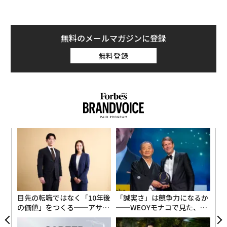
無料のメールマガジンに登録
無料登録
ア
の
た
“
シ
グ
目先の転職ではなく「10年後
「誠実さ」は競争力になるか
の価値」をつくる──アサイ
──WEOYモナコで見た、く
ンの長期伴走型支援とは
ら寿司の経営哲学