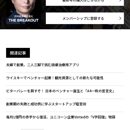
メンバーシップに登録する
関連記事
夫婦で創業。二人三脚で挑む頭痛治療用アプリ
ウイスキーでベンチャー起業！観光資源としての新たな可能性
ビターバレーを興すぞ！ 日本のベンチャー誕生と「A4一枚の宣言文」
創業期の失敗と成功例に学ぶスタートアップ経営術
毎月1億円の赤字から復活、ユニコーン企業Vintedの「V字回復」物語