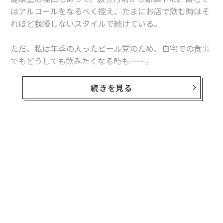
はアルコールをなるべく控え、たまにお店で飲む時はそ
れほど我慢しないスタイルで続けている。
ただ、私は年季の入ったビール党のため、自宅での食事
でもどうしても飲みたくなる時も……。
そこで、ノンアルコールビールをいくつか試してみた
続きを見る
が、どうにも満足できない。確かにビールっぽい味はす
るけれど、妙な甘味や酸味が舌に残って美味しくない
し、麦芽とホップ以外の添加物が含まれているのも気に
なる。
無料のメールマガジンに登録
無料登録