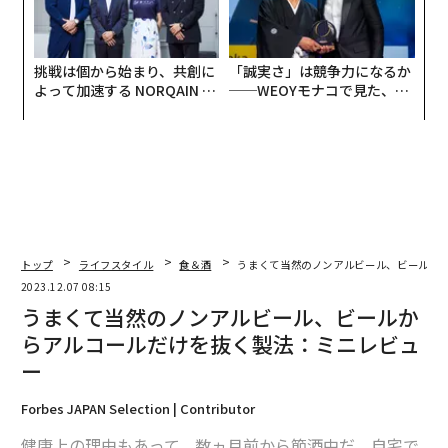
挑戦は個から始まり、共創に
「誠実さ」は競争力になるか
よって加速する NORQAIN JA
──WEOYモナコで見た、く
PAN 特別座談会
ら寿司の経営哲学
トップ
ライフスタイル
食＆酒
うまくて当然のノンアルビール、ビールか
2023.12.07 08:15
うまくて当然のノンアルビール、ビールか
らアルコールだけを抜く製法：ミニレビュ
ー
Forbes JAPAN Selection | Contributor
健康上の理由もあって、数ヵ月前から節酒中だ。自宅で