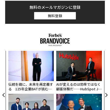
無料のメールマガジンに登録
無料登録
「
左右
T
パ
日
技
無
防
伝統を礎に、未来を再定義す
AIが変えるのは効率ではなく
る 125年企業BATが挑むス
顧客体験だ──HubSpot Ja
モークレスな未来
panが語る「Grow Better」
な組織のつくり方