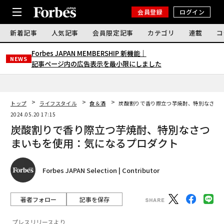
会員登録
ログイン
新着記事
人気記事
会員限定記事
カテゴリ
連載
コ
Forbes JAPAN MEMBERSHIP 新機能｜
NEWS
記事ページ内の広告表示を最小限にしました
トップ
ライフスタイル
食＆酒
炭酸割りで香り際立つ芋焼酎、特別なさつ
2024.05.20 17:15
炭酸割りで香り際立つ芋焼酎、特別なさつ
まいもを使用：気になるプロダクト
Forbes JAPAN Selection | Contributor
著者フォロー
記事を保存
プレスリリースより