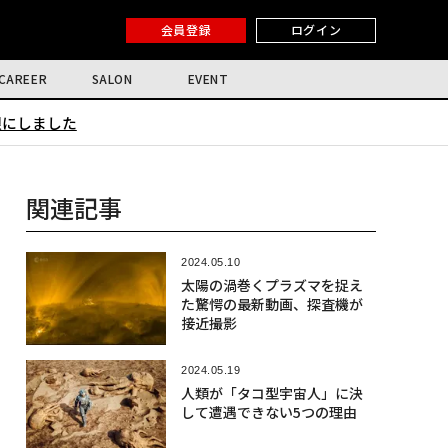
会員登録
ログイン
CAREER
SALON
EVENT
限にしました
関連記事
2024.05.10
太陽の渦巻くプラズマを捉え
た驚愕の最新動画、探査機が
接近撮影
2024.05.19
人類が「タコ型宇宙人」に決
して遭遇できない5つの理由