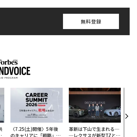
無料登録
内製
ィン
ジー
代フ
共
〈7.25(土)開催〉5年後
革新は下山で生まれる─
OR
のキャリアに「戦略」は
─レクサスが新型TZとE