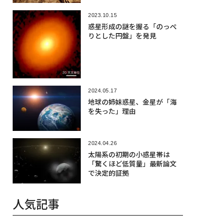
2023.10.15
惑星形成の謎を握る「のっぺ
りとした円盤」を発見
2024.05.17
地球の姉妹惑星、金星が「海
を失った」理由
2024.04.26
太陽系の初期の小惑星帯は
「驚くほど低質量」最新論文
で決定的証拠
人気記事