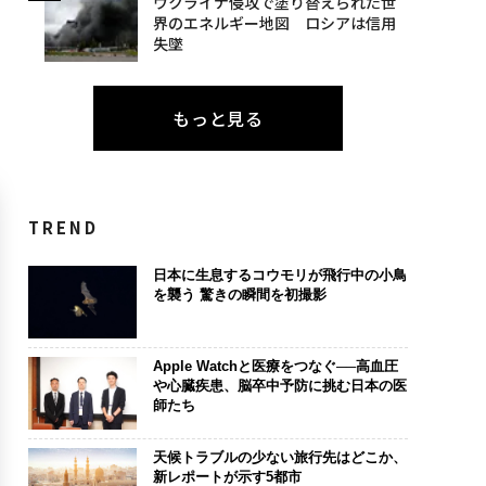
ウクライナ侵攻で塗り替えられた世
界のエネルギー地図 ロシアは信用
失墜
もっと見る
TREND
日本に生息するコウモリが飛行中の小鳥
を襲う 驚きの瞬間を初撮影
Apple Watchと医療をつなぐ──高血圧
や心臓疾患、脳卒中予防に挑む日本の医
師たち
天候トラブルの少ない旅行先はどこか、
新レポートが示す5都市