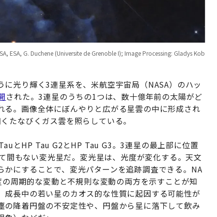
e (Universite de Grenoble I); Image Processing: Gladys Kob
に光り輝く3連星系を、米航空宇宙局（NASA）のハッ
開
された。3連星のうちの1つは、数十億年前の太陽がど
れる。画像全体にぼんやりと広がる星雲の中に形成され
細くたなびくガス雲を照らしている。
とHP Tau G2とHP Tau G3。3連星の最上部に位置
まれて間もない変光星だ。変光星は、光度が変化する。天文
らかにすることで、変光パターンを追跡調査できる。NA
光度の周期的な変動と不規則な変動の両方を示すことが知
、成長中の若い星のカオス的な性質に起因する可能性が
塵の降着円盤の不安定性や、円盤から星に落下して飲み