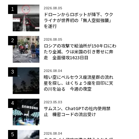
2026.08.05
ドローンからロボットが降下、ウク
ライナが世界初の「無人空挺強襲」
を遂行
2026.08.05
ロシアの攻撃で給油所が150キロにわ
たり全滅、ウは米国の引き寄せに奔
走 全面侵攻1623日目
2026.08.04
暗い空にペルセウス座流星群の流れ
星を探し、はくちょう座を目印に天
の川を辿る 今週の夜空
2023.05.03
サムスン、ChatGPTの社内使用禁
止 機密コードの流出受け
2026.08.04