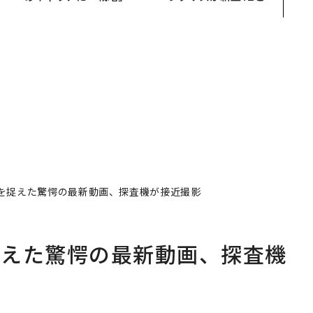
会
あるか。トップエグゼク
Sに込めた「DISCOVE
ティブのキャリアに触れ
R」の哲学
る1日│CAREER SUMMI
T 2026
を捉えた驚愕の最新動画、探査機が接近撮影
捉えた驚愕の最新動画、探査機