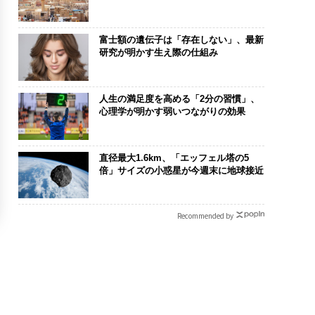
富士額の遺伝子は「存在しない」、最新
研究が明かす生え際の仕組み
人生の満足度を高める「2分の習慣」、
心理学が明かす弱いつながりの効果
直径最大1.6km、「エッフェル塔の5
倍」サイズの小惑星が今週末に地球接近
Recommended by