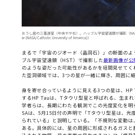
おうし座の三重連星（中央やや右）。ハッブル宇宙望遠鏡が撮影（NASA, ESA, G. Duchen
er (NASA/Catholic University of America)）
まるで「宇宙のジオード（晶洞石）」の断面のよう
ブル宇宙望遠鏡（HST）で撮影した
最新画像が公
のような姿だった可能性があるかを垣間見せてく
た空洞領域では、3つの星が一緒に輝き、周囲に
身を寄せ合っているように見える3つの星は、HP Tau
するHP Tauは、Tタウリ型星と呼ばれる、生
学者らは、長期にわたる観測でこの光度変化を明
SAは、5月15日付の声明で「Tタウリ型星は、
られている」と説明している。「不規則な変動は
ある。具体的には、星の周囲に形成されるガスと