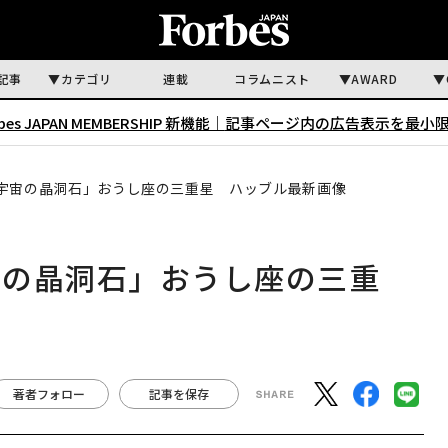
記事
カテゴリ
連載
コラムニスト
AWARD
rbes JAPAN MEMBERSHIP 新機能｜
記事ページ内の広告表示を最小
宇宙の晶洞石」おうし座の三重星 ハッブル最新画像
宙の晶洞石」おうし座の三重
著者フォロー
記事を保存