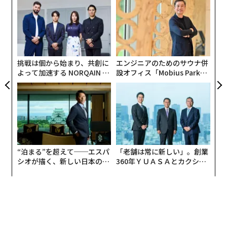
るか
パ
、く
技
無
目
防
の
ン
挑戦は個から始まり、共創に
エンジニアのためのサウナ併
よって加速する NORQAIN JA
設オフィス「Mobius Park」
PAN 特別座談会
がオープン──タマディック
が健康経営を徹底する理由
“泊まる”を超えて──エスパ
「老舗は常に新しい」。創業
シオが描く、新しい日本のラ
360年ＹＵＡＳＡとカクシン
グジュアリー（前編）
CEO田尻望が語る、AIを超え
る人の価値