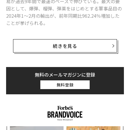
易が過去9年間で最速のペースで伸びている。最大の要
因として、爆弾、榴弾、弾薬をはじめとする軍事品目の
2024年1～2月の輸出が、前年同期比962.24％増加した
ことが挙げられる。
もっとも輸出額でみると、この2カ月間の合計は3億7018
万ドル（約575億円）で、年間数十億ドルに上る米国の
続きを見る
対イスラエル軍事支援のほんの一部にすぎない。米国務
省によれば、外国政府に対する米軍事輸出は2023年、過
去最高の2380億ドル（約37兆円）を記録した。
無料のメールマガジンに登録
だが、その「ほんの一部」からわかることもある。想像
無料登録
にたがわず、急速に輸出が伸び始めたのは昨年10月以降
だ。