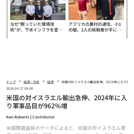
なぜ“眠っていた環境技
アフリカの農村の通信、小1
術”が、下水インフラを変え
の壁。2人の挑戦者が手にし
たのか──産総研×月島JFE
た「次なる武器」
アクアソリューションの10年
トップ
経済・社会
経済
米国の対イスラエル輸出急伸、2024年に入り軍事
2024.04.27 09:00
米国の対イスラエル輸出急伸、2024年に入
り軍事品目が962％増
Ken Roberts | Contributor
米国勢調査局のデータによると、米国の対イスラエル貿