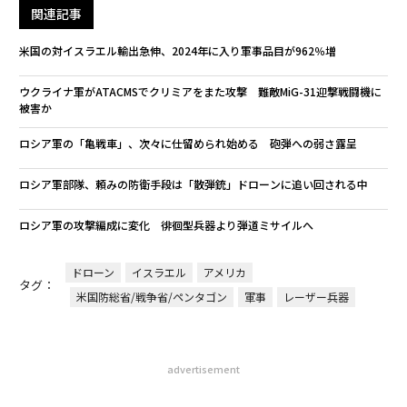
関連記事
米国の対イスラエル輸出急伸、2024年に入り軍事品目が962％増
ウクライナ軍がATACMSでクリミアをまた攻撃 難敵MiG-31迎撃戦闘機に
被害か
ロシア軍の「亀戦車」、次々に仕留められ始める 砲弾への弱さ露呈
ロシア軍部隊、頼みの防衛手段は「散弾銃」ドローンに追い回される中
ロシア軍の攻撃編成に変化 徘徊型兵器より弾道ミサイルへ
ドローン
イスラエル
アメリカ
タグ：
米国防総省/戦争省/ペンタゴン
軍事
レーザー兵器
advertisement