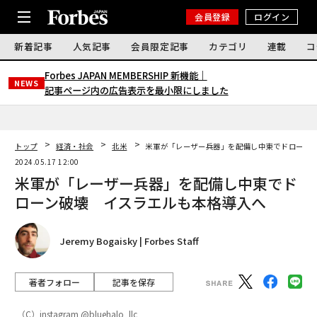
会員登録
ログイン
新着記事
人気記事
会員限定記事
カテゴリ
連載
コ
Forbes JAPAN MEMBERSHIP 新機能｜
NEWS
記事ページ内の広告表示を最小限にしました
トップ
経済・社会
北米
米軍が「レーザー兵器」を配備し中東でドローン
2024.05.17 12:00
米軍が「レーザー兵器」を配備し中東でド
ローン破壊 イスラエルも本格導入へ
Jeremy Bogaisky | Forbes Staff
著者フォロー
記事を保存
（C）instagram @bluehalo_llc