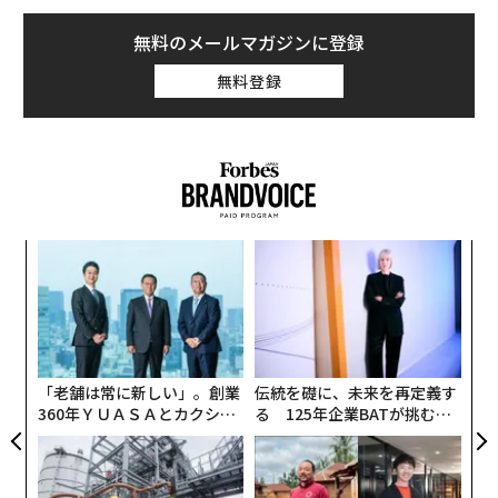
無料のメールマガジンに登録
無料登録
キ
“
か。
オ
キャ
ジ
〜
R S
織
う
T
「老舗は常に新しい」。創業
伝統を礎に、未来を再定義す
360年ＹＵＡＳＡとカクシン
る 125年企業BATが挑むス
CEO田尻望が語る、AIを超え
モークレスな未来
る人の価値