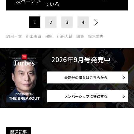
次ページ ＞
ている
1
2
3
4
取材・文＝山本憲資 撮影＝山田大輔 編集＝鈴木奈央
2026年9月号発売中
最新号の購入はこちらから
メンバーシップに登録する
関連記事