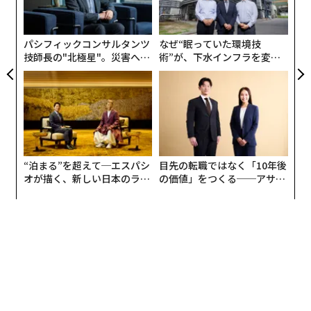
させるかといった円環を考える必要がある。
グ
実
全
なのでまずは、企業や団体の持っているミッションから
パシフィックコンサルタンツ
なぜ“眠っていた環境技
技師長の"北極星"。災害への
術”が、下水インフラを変え
ブレイクダウンしていって、「御社がアート事業をやる
無力感を乗り越え見つけた、
たのか──産総研×月島JFE
ならこういうことなんじゃないですか？」という事業診
防災一筋20年の答え
アクアソリューションの10年
断的なところまで遡ってから提案を進めることが多いで
す。
永山祐子
（以下、
永山
）
：
私は建築家として都市開発系
の仕事に携わることが多く、建築そのものに新たな付加
“泊まる”を超えて─エスパシ
目先の転職ではなく「10年後
オが描く、新しい日本のラグ
の価値」をつくる──アサイ
価値をつけたり、従来とは違う都市の姿をつくったりす
ジュアリー（中編）
ンの長期伴走型支援とは
ることを求められます。
例えば2022年に竣工した東急歌舞伎町タワーでは外装と
内装デザインを担当しましたが、この場所がかつて沼地
であったというコンテクスト、オフィスが入らない、日
本初のエンターテインメントに特化した超高層ビルとい
うことで、新宿のオフィスビル群とは異なる外観や立ち