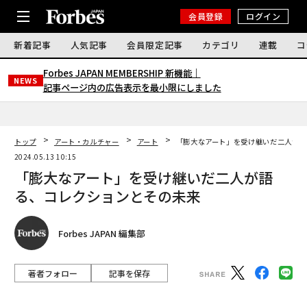
会員登録
ログイン
新着記事
人気記事
会員限定記事
カテゴリ
連載
コ
Forbes JAPAN MEMBERSHIP 新機能｜
NEWS
記事ページ内の広告表示を最小限にしました
トップ
アート・カルチャー
アート
「膨大なアート」を受け継いだ二人が語
2024.05.13 10:15
「膨大なアート」を受け継いだ二人が語
る、コレクションとその未来
Forbes JAPAN 編集部
著者フォロー
記事を保存