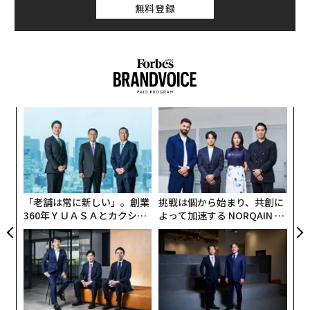
無料登録
〈7
ャ
ト
ア
リア
の
UM
た
「老舗は常に新しい」。創業
挑戦は個から始まり、共創に
360年ＹＵＡＳＡとカクシン
よって加速する NORQAIN JA
CEO田尻望が語る、AIを超え
PAN 特別座談会
る人の価値