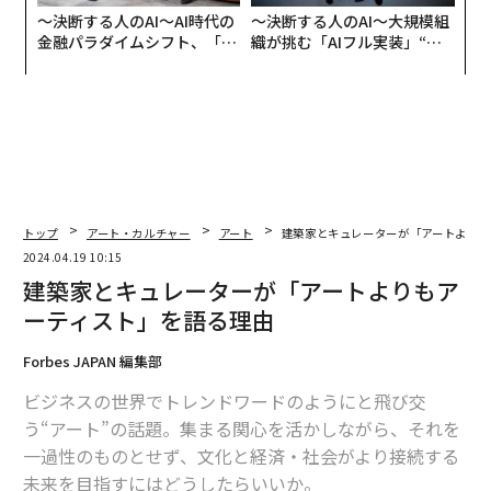
〜決断する人のAI〜AI時代の
〜決断する人のAI〜大規模組
金融パラダイムシフト、「超
織が挑む「AIフル実装」“使
個別化」の核心 【MUFG×ウ
う”企業から“動く”企業へ【N
ェルスナビ×PwC】
TTドコモビジネス×PwC】
トップ
アート・カルチャー
アート
建築家とキュレーターが「アートよりも
2024.04.19 10:15
建築家とキュレーターが「アートよりもア
ーティスト」を語る理由
Forbes JAPAN 編集部
ビジネスの世界でトレンドワードのようにと飛び交
う“アート”の話題。集まる関心を活かしながら、それを
一過性のものとせず、文化と経済・社会がより接続する
未来を目指すにはどうしたらいいか。