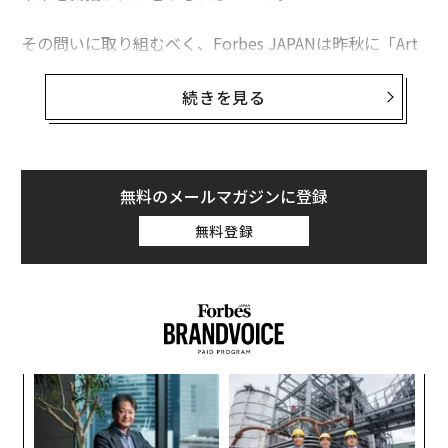
その問いに取り組むべく、Forbes JAPANは昨秋に「Art
& Business Project」を本格始動。今回、そのアドバイ
ザーに就任いただいた有識者たちの対談を3回にわたっ
続きを見る
てお届けする。初回は、建築とキュレーション、それぞ
れの分野で日本を代表するプレイヤーとして活躍する永
山祐子氏と山峰潤也氏。たびたび同じ案件にも携わる二
人がいま見ている世界とは。
無料のメールマガジンに登録
無料登録
開発とアート事業の現在
山峰潤也
（以下、
山峰
）
：
僕の仕事はアート関連事業の
キュレーションや企画提案・コンサルティングで、案件
としては行政と企業とが半々ずつくらいです。同じこと
をするにしても、東京都がやるなら公共的な振り方をす
「
左右
る一方で、企業がやるなら、やはりどこでマネタイズを
T
するか、事業としてのサスティナビリティをどこに担保
内
日