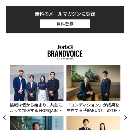
無料のメールマガジンに登録
無料登録
内
グ
実
“
全
シ
グ
挑戦は個から始まり、共創に
「コンディション」が成果を
よって加速する NORQAIN JA
左右する――「BAKUNE」のTEN
PAN 特別座談会
TIALが支える「挑戦者の明
日」