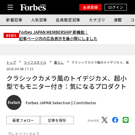
会員登録
ログイン
新着記事
人気記事
会員限定記事
カテゴリ
連載
コ
Forbes JAPAN MEMBERSHIP 新機能｜
NEWS
記事ページ内の広告表示を最小限にしました
トップ
ライフスタイル
暮らし
クラシックカメラ風のトイデジカメ、超小
2024.04.08 17:15
クラシックカメラ風のトイデジカメ、超小
型でもモニター付き：気になるプロダクト
Forbes JAPAN Selection | Contributor
著者フォロー
記事を保存
プレスリリースより