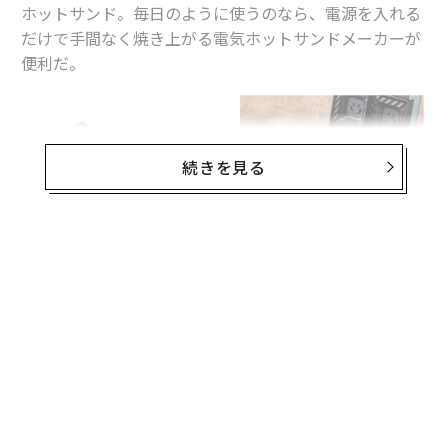
ホットサンド。毎日のように使うのなら、電源を入れる
だけで手間なく焼き上がる電気ホットサンドメーカーが
便利だ。
続きを見る
無料のメールマガジンに登録
無料登録
「
Toffy クォーターホットサンドメーカー
」は、製品名
の通り、
食パン1/4サイズのホットサンド
を手軽に作れ
る電気ホットサンドメーカー。完成サイズは約5×5cm
と、幼児や少食な人にも食べやすいひとくちサイズが嬉
しい。おやつや夜食、弁当に入れるにもピッタリだ。