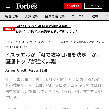
会員登録
ログイン
新着記事
人気記事
会員限定記事
カテゴリ
連載
コ
Forbes JAPAN MEMBERSHIP 新機能｜
NEWS
記事ページ内の広告表示を最小限にしました
トップ
経済・社会
その他
イスラエルが「AIで攻撃目標を決定」か、国連
2024.04.08 13:00
イスラエルが「AIで攻撃目標を決定」か、
国連トップが強く非難
James Farrell | Forbes Staff
イスラエル軍は、昨年10月から続くガザにおけるハマス
との戦争で、人工知能（AI）プログラムを使って攻撃目
標を特定し、攻撃していると報じられ、強い非難を浴び
ている。