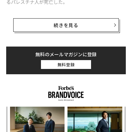
るパレスチナ人が死亡した。
ドローン軍拡競争 新たな世界大戦の引き金となる恐れも
これらの死は爆弾だけが原因ではない。食料の供給が途
絶えたために、多くの人が飢餓や栄養失調、脱水症状で
モスクワのコンサート会場で銃撃 40人死亡、負傷者は100人以上
続きを見る
亡くなっている。米AP通信が報じたパレスチナ自治区ガ
プーチン大統領も恐れるメッセージアプリ「テレグラム」は本当に危険な
ザ地区の保健省の発表によると、同地区北部にあるカマ
のか？
ル・アドワン病院とシファ病院だけでも少なくとも20人
が栄養失調と脱水症状で死亡し、そのほとんどが子ども
無料のメールマガジンに登録
AI / 人工知能
イスラエル
人権/人権問題
タグ：
だという。
米国防総省/戦争省/ペンタゴン
テロリズム
無料登録
栄養失調は、きちんと身体を機能させるために必要な栄
養素を摂取できない場合に陥る。一方、飢餓は身体に必
advertisement
要な機能を維持するのに十分なカロリーが摂取されない
ときに起こる。どちらも放置しておくとやがて重い病気
や臓器不全につながり、最終的には死に至る。
〜
金
個
〈7
ェ
ャ