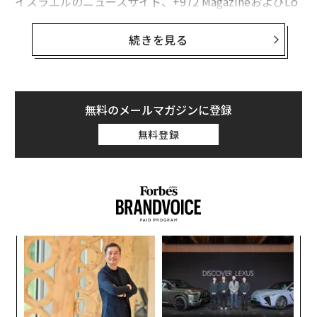
イスラエルのニュースサイト、+972 MagazineおよびLo
cal Callに掲載されたこの報道では、イスラエル軍がLav
ender（ラベンダー）と呼ばれるプログラムを使って、
続きを見る
ハマスとのつながりが疑われる最大3万7000人のパレス
チナ人とその住居を、ほとんど人的な監視を経ずに軍事
標的として特定したとしている。
無料のメールマガジンに登録
グテーレス国連事務総長は米国時間4月5日、イスラエル
無料登録
がAIを使って人口密集地の住宅地の標的を特定している
という報道を「深く憂慮している」と述べ、「生と死の
決断をアルゴリズムに委ねるべきではない」と付け加え
た。
な
術
た
内
ア
グ
実