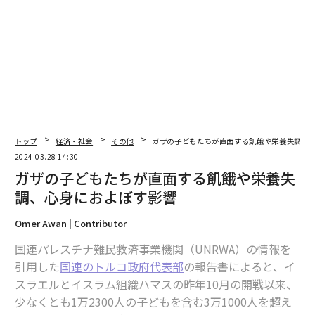
編集＝上田裕資
2026年9月号発売中
最新号の購入はこちらから
トップ
経済・社会
その他
ガザの子どもたちが直面する飢餓や栄養失調、
2024.03.28 14:30
メンバーシップに登録する
ガザの子どもたちが直面する飢餓や栄養失
調、心身におよぼす影響
Omer Awan | Contributor
国連パレスチナ難民救済事業機関（UNRWA）の情報を
関連記事
引用した
国連のトルコ政府代表部
の報告書によると、イ
ガザの子どもたちが直面する飢餓や栄養失調、心身におよぼす影響
スラエルとイスラム組織ハマスの昨年10月の開戦以来、
少なくとも1万2300人の子どもを含む3万1000人を超え
トランプがイスラエルに戦争終結要求、「世界からの支持を失った」