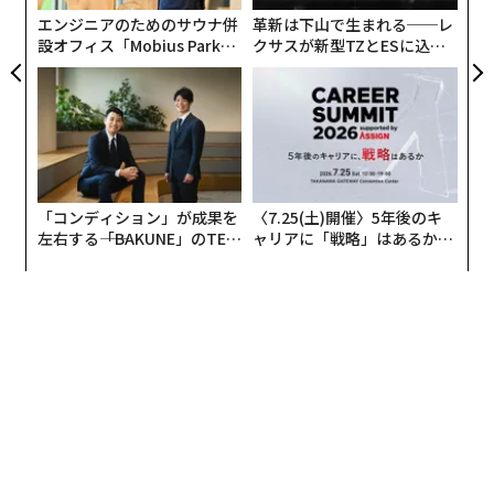
全
エンジニアのためのサウナ併
革新は下山で生まれる──レ
設オフィス「Mobius Park」
クサスが新型TZとESに込め
がオープン──タマディック
た「DISCOVER」の哲学
が健康経営を徹底する理由
「コンディション」が成果を
〈7.25(土)開催〉5年後のキ
左右する――「BAKUNE」のTEN
ャリアに「戦略」はあるか。
TIALが支える「挑戦者の明
トップエグゼクティブのキャ
日」
リアに触れる1日│CAREER S
UMMIT 2026