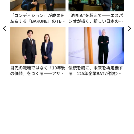
ト
リア
「コンディション」が成果を
“泊まる”を超えて──エスパ
UM
左右する――「BAKUNE」のTEN
シオが描く、新しい日本のラ
TIALが支える「挑戦者の明
グジュアリー（前編）
日」
目先の転職ではなく「10年後
伝統を礎に、未来を再定義す
の価値」をつくる──アサイ
る 125年企業BATが挑むス
ンの長期伴走型支援とは
モークレスな未来