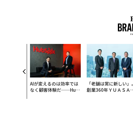
AIが変えるのは効率では
「老舗は常に新しい」
なく顧客体験だ──Hub
創業360年ＹＵＡＳＡ
Spot Japanが語る「Gr
カクシンCEO田尻望が
ow Better」な組織のつ
る、AIを超える人の価
くり方