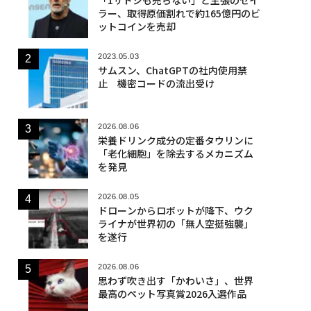
ラー、取得原価割れで約165億円のビ
ットコインを売却
2023.05.03
サムスン、ChatGPTの社内使用禁
止 機密コードの流出受け
2026.08.06
栄養ドリンク成分の定番タウリンに
「老化細胞」を除去するメカニズム
を発見
2026.08.05
ドローンからロボットが降下、ウク
ライナが世界初の「無人空挺強襲」
を遂行
2026.08.06
思わず吹き出す「かわいさ」、世界
最高のペット写真賞2026入選作品