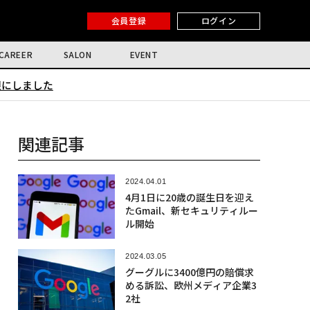
会員登録
ログイン
CAREER
SALON
EVENT
限にしました
関連記事
2024.04.01
4月1日に20歳の誕生日を迎え
たGmail、新セキュリティルー
ル開始
2024.03.05
グーグルに3400億円の賠償求
める訴訟、欧州メディア企業3
2社