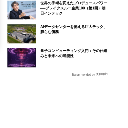
世界の手術を変えたプロデュースパワー
──ブレイクスルー企業100（第1回）朝
日インテック
AIデータセンターを抱える巨大テック、
膨らむ債務
量子コンピューティング入門：その仕組
みと未来への可能性
Recommended by