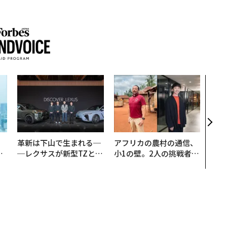
内製
ィン
ジー
代フ
。
革新は下山で生まれる─
アフリカの農村の通信、
と
─レクサスが新型TZとE
小1の壁。2人の挑戦者が
語
Sに込めた「DISCOVE
手にした「次なる武器」
値
R」の哲学