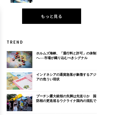
もっと見る
TREND
ホルムズ海峡、「通行料と許可」の体制
へ──市場が織り込むべきシグナル
インドネシアの通貨急落が象徴するアジ
アの危うい現状
プーチン露大統領の失脚は先送りか 国
防相の更迭巡るウクライナ国内の混乱で