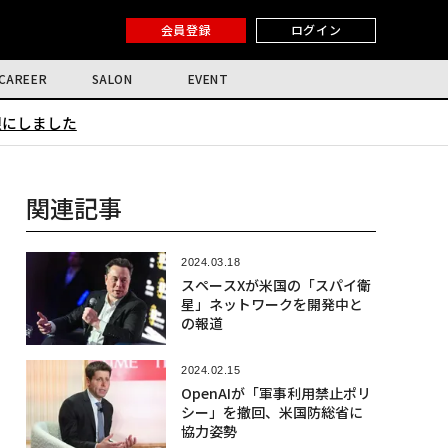
会員登録
ログイン
CAREER
SALON
EVENT
限にしました
関連記事
2024.03.18
スペースXが米国の「スパイ衛
星」ネットワークを開発中と
の報道
2024.02.15
OpenAIが「軍事利用禁止ポリ
シー」を撤回、米国防総省に
協力姿勢