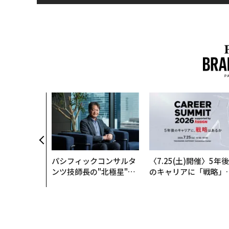
パシフィックコンサルタ
〈7.25(土)開催〉5年後
ンツ技師長の"北極星"。
のキャリアに「戦略」
災害への無力感を乗り越
あるか。トップエグゼ
え見つけた、防災一筋20
ティブのキャリアに触
年の答え
る1日│CAREER SUMM
T 2026