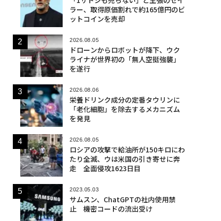
ラー、取得原価割れで約165億円のビ
ットコインを売却
2026.08.05
ドローンからロボットが降下、ウク
ライナが世界初の「無人空挺強襲」
を遂行
2026.08.06
栄養ドリンク成分の定番タウリンに
「老化細胞」を除去するメカニズム
を発見
2026.08.05
ロシアの攻撃で給油所が150キロにわ
たり全滅、ウは米国の引き寄せに奔
走 全面侵攻1623日目
2023.05.03
サムスン、ChatGPTの社内使用禁
止 機密コードの流出受け