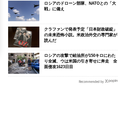
ロシアのドローン部隊、NATOとの「大
戦」に備え
クラファンで発表予定「日本財政破綻」
の未来恐怖小説。米政治外交の専門家が
読んだ
ロシアの攻撃で給油所が150キロにわた
り全滅、ウは米国の引き寄せに奔走 全
面侵攻1623日目
Recommended by