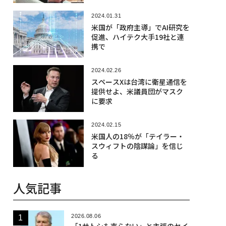
2024.01.31
米国が「政府主導」でAI研究を
促進、ハイテク大手19社と連
携で
2024.02.26
スペースXは台湾に衛星通信を
提供せよ、米議員団がマスク
に要求
2024.02.15
米国人の18％が「テイラー・
スウィフトの陰謀論」を信じ
る
人気記事
2026.08.06
「1サトシも売らない」と主張のセイ