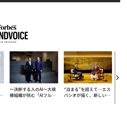
“泊
スパ
日本
（前
〜決断する人のAI〜大規
“泊まる”を超えて─エス
は
模組織が挑む「AIフル実
パシオが描く、新しい日
ク
装」“使う”企業から“動
本のラグジュアリー（中
れ
く”企業へ【NTTドコモ
編）
I
ビジネス×PwC】