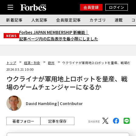
会員登録
ログイン
新着記事
人気記事
会員限定記事
カテゴリ
連載
コ
Forbes JAPAN MEMBERSHIP 新機能｜
NEWS
記事ページ内の広告表示を最小限にしました
トップ
経済・社会
欧州
ウクライナが軍用地上ロボットを量産、戦場のゲ
2024.03.21 10:00
ウクライナが軍用地上ロボットを量産、戦
場のゲームチェンジャーになるか
David Hambling | Contributor
著者フォロー
記事を保存