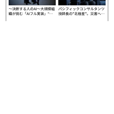
〜決断する人のAI〜大規模組
パシフィックコンサルタンツ
織が挑む「AIフル実装」“使
技師長の"北極星"。災害への
う”企業から“動く”企業へ【N
無力感を乗り越え見つけた、
TTドコモビジネス×PwC】
防災一筋20年の答え