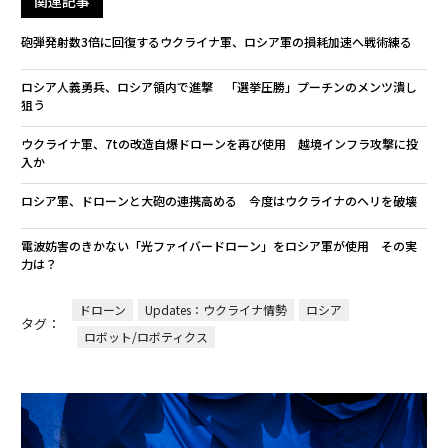
関連記事
砲弾発射数3倍に回復するウクライナ軍、ロシア軍の損耗加速へ戦術練る
ロシア人義勇兵、ロシア領内で進撃 「選挙圧勝」プーチンのメンツ潰し
狙う
ウクライナ軍、7tの改造自爆ドローンを再び使用 越境インフラ攻撃に投
入か
ロシア軍、ドローンと大砲の連携高める 今度はウクライナのヘリを破壊
電波妨害のきかない「光ファイバードローン」をロシア軍が使用 その実
力は？
ドローン
Updates：ウクライナ情勢
ロシア
タグ：
ロボット/ロボティクス