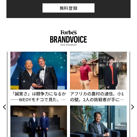
無料登録
創業
〜
シン
金
超え
個
エ
ェ
設オ
が
が
「誠実さ」は競争力になるか
アフリカの農村の通信、小1
──WEOYモナコで見た、く
の壁。2人の挑戦者が手にし
ら寿司の経営哲学
た「次なる武器」