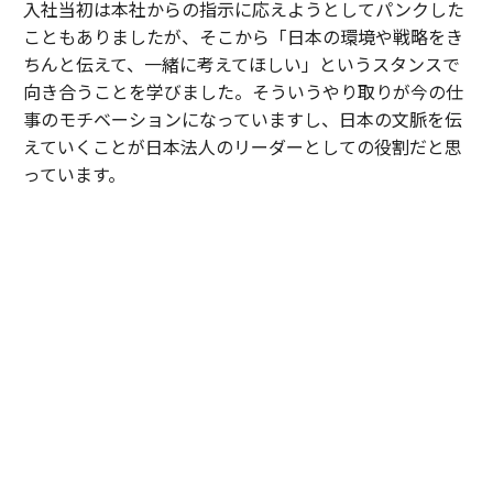
入社当初は本社からの指示に応えようとしてパンクした
こともありましたが、そこから「日本の環境や戦略をき
ちんと伝えて、一緒に考えてほしい」というスタンスで
向き合うことを学びました。そういうやり取りが今の仕
事のモチベーションになっていますし、日本の文脈を伝
えていくことが日本法人のリーダーとしての役割だと思
っています。
山本
：外資系企業で働く日本人リーダーにとって、とて
も参考になるお話です。AIがさらに進化するこれからの
時代、組織のリーダーやメンバーにはどのような役割や
マインドセットが求められるとお考えですか。
伊佐
：当社CEOのヤミニ・ランガンがこう話していまし
た。これまでのリーダーは「マップリーダー（地図を読
む人）」。明確な山頂というゴールがあり、そこに至る
ルートを地図から読み解き、チームをコントロールして
変化を最小限に抑えながら導く役割である、と。しか