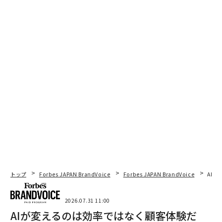
トップ
Forbes JAPAN BrandVoice
Forbes JAPAN BrandVoice
AIが
2026.07.31 11:00
AIが変えるのは効率ではなく顧客体験だ