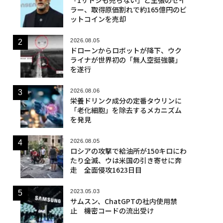
ラー、取得原価割れで約165億円のビ
ットコインを売却
2026.08.05
ドローンからロボットが降下、ウク
ライナが世界初の「無人空挺強襲」
を遂行
2026.08.06
栄養ドリンク成分の定番タウリンに
「老化細胞」を除去するメカニズム
を発見
2026.08.05
ロシアの攻撃で給油所が150キロにわ
たり全滅、ウは米国の引き寄せに奔
走 全面侵攻1623日目
2023.05.03
サムスン、ChatGPTの社内使用禁
止 機密コードの流出受け