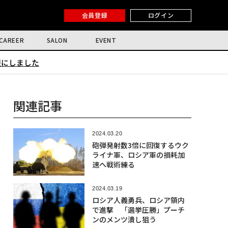
会員登録
ログイン
CAREER
SALON
EVENT
限にしました
関連記事
2024.03.20
砲弾発射数3倍に回復するウク
ライナ軍、ロシア軍の損耗加
速へ戦術練る
2024.03.19
ロシア人義勇兵、ロシア領内
で進撃 「選挙圧勝」プーチ
ンのメンツ潰し狙う