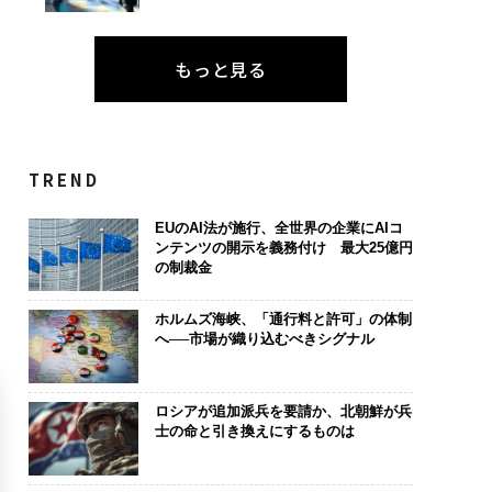
もっと見る
TREND
EUのAI法が施行、全世界の企業にAIコ
ンテンツの開示を義務付け 最大25億円
の制裁金
ホルムズ海峡、「通行料と許可」の体制
へ──市場が織り込むべきシグナル
ロシアが追加派兵を要請か、北朝鮮が兵
士の命と引き換えにするものは