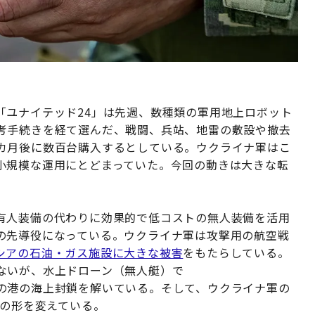
「ユナイテッド24」は先週、数種類の軍用地上ロボット
考手続きを経て選んだ、戦闘、兵站、地雷の敷設や撤去
カ月後に数百台購入するとしている。ウクライナ軍はこ
小規模な運用にとどまっていた。今回の動きは大きな転
有人装備の代わりに効果的で低コストの無人装備を活用
の先導役になっている。ウクライナ軍は攻撃用の航空戦
シアの石油・ガス施設に大きな被害
をもたらしている。
ないが、水上ドローン（無人艇）で
の港の海上封鎖を解いている。そして、ウクライナ軍の
場の形を変えている。