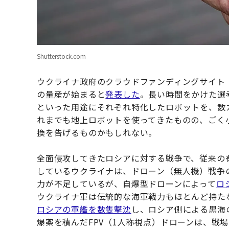
Shutterstock.com
ウクライナ政府のクラウドファンディングサイト
の量産が始まると
発表した
。長い時間をかけた選
といった用途にそれぞれ特化したロボットを、数
れまでも地上ロボットを使ってきたものの、ごく
換を告げるものかもしれない。
全面侵攻してきたロシアに対する戦争で、従来の
しているウクライナは、ドローン（無人機）戦争
力が不足しているが、自爆型ドローンによって
ロ
ウクライナ軍は伝統的な海軍戦力もほとんど持た
ロシアの軍艦を数隻撃沈
し、ロシア側による黒海
爆薬を積んだFPV（1人称視点）ドローンは、戦