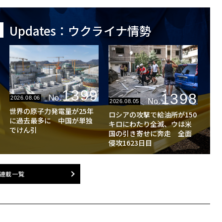
Updates：ウクライナ情勢
1399
1398
No.
2026.08.06
No.
2026.08.05
世界の原子力発電量が25年
ロシアの攻撃で給油所が150
に過去最多に 中国が単独
キロにわたり全滅、ウは米
でけん引
国の引き寄せに奔走 全面
侵攻1623日目
連載一覧