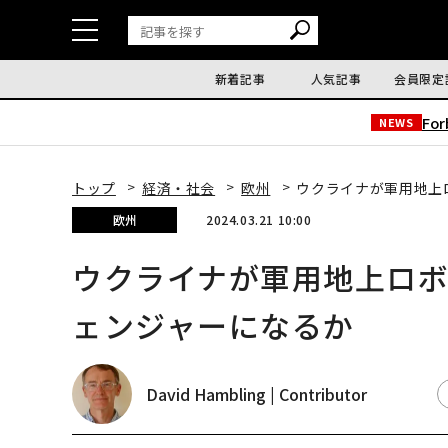
新着記事
人気記事
会員限定
Fo
NEWS
トップ
経済・社会
欧州
ウクライナが軍用地上
欧州
2024.03.21 10:00
ウクライナが軍用地上ロ
ェンジャーになるか
David Hambling | Contributor