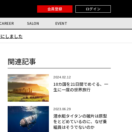
会員登録
ログイン
CAREER
SALON
EVENT
限にしました
関連記事
2024.02.12
10カ国を21日間でめぐる、一
生に一度の世界旅行
2023.06.29
潜水艇タイタンの破片は原型
をとどめているのに、なぜ乗
組員はそうでないのか