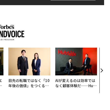
挑戦
創に
QAI
エ
目先の転職ではなく「10
AIが変えるのは効率では
い
年後の価値」をつくる─
なく顧客体験だ──Hub
─アサインの長期伴走型
Spot Japanが語る「Gr
支援とは
ow Better」な組織のつ
くり方