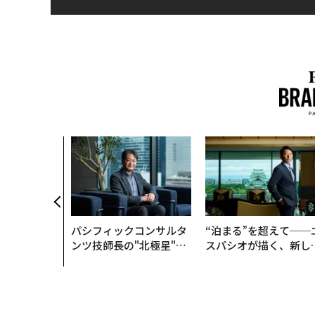
パシフィックコンサルタ
“泊まる”を超えて──
ンツ技師長の"北極星"。
スパシオが描く、新し
災害への無力感を乗り越
日本のラグジュアリー
え見つけた、防災一筋20
（前編）
年の答え