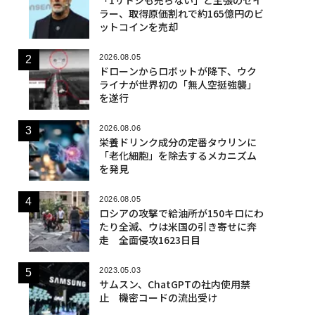
ラー、取得原価割れで約165億円のビ
ットコインを売却
2026.08.05
ドローンからロボットが降下、ウク
ライナが世界初の「無人空挺強襲」
を遂行
2026.08.06
栄養ドリンク成分の定番タウリンに
「老化細胞」を除去するメカニズム
を発見
2026.08.05
ロシアの攻撃で給油所が150キロにわ
たり全滅、ウは米国の引き寄せに奔
走 全面侵攻1623日目
2023.05.03
サムスン、ChatGPTの社内使用禁
止 機密コードの流出受け