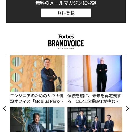
無料のメールマガジンに登録
無料登録
目
の
ン
A
顧客
pa
な
エンジニアのためのサウナ併
伝統を礎に、未来を再定義す
設オフィス「Mobius Park」
る 125年企業BATが挑むス
がオープン──タマディック
モークレスな未来
が健康経営を徹底する理由