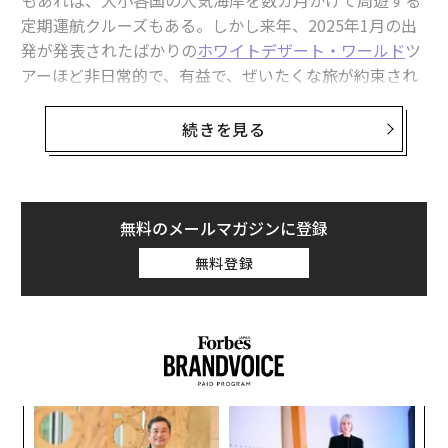
もあれば、大小各国の人気海岸を数カ月かけて周遊する
定期運航クルーズもある。しかし来年、2025年1月の出
発が発表されたばかりの
ホワイトデザート・ワールド
ツ
アーほど非日常的で、有益で、ぜいたくな旅が約束され
ている世界旅行はほとんどないだろう。
続きを見る
ホワイトデザート
は、究極の南極旅行を提供する旅行会
社の先駆けとして知られる。南極大陸という地球上で最
も過酷な環境に、約20年前から観光客や科学者たちを案
内してきた。この過程で持続可能性を理念に掲げるよう
無料のメールマガジンに登録
になり、カーボンニュートラルや持続可能な航空燃料な
無料登録
ど、環境への影響を最小限にとどめつつ、科学的な取り
組みに貢献して未来に好影響を与えることを目指してい
る。
そんな同社が、これまで培った経験と関心を世界へと向
けたのだ。
目
の