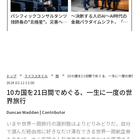
パシフィックコンサルタンツ
〜決断する人のAI〜AI時代の
技師長の"北極星"。災害への
金融パラダイムシフト、「超
無力感を乗り越え見つけた、
個別化」の核心 【MUFG×ウ
防災一筋20年の答え
ェルスナビ×PwC】
トップ
ライフスタイル
旅
10カ国を21日間でめぐる、一生に一度の世界旅
2024.02.12 12:00
10カ国を21日間でめぐる、一生に一度の世
界旅行
Duncan Madden | Contributor
いまや世界一周旅行の選択肢はよりどりみどりだ。自分
で選んだ経由地に好きなだけ滞在できる世界一周航空券