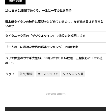
関連記事
10カ国を21日間でめぐる、一生に一度の世界旅行
潜水艇タイタンの破片は原型をとどめているのに、なぜ乗組員はそうでな
いのか
タイタニック号の「デジタルツイン」で沈没の謎解明に迫る
「一人旅」に最適な世界の都市ランキング、1位は東京
パリで野生のウサギ大繁殖、300匹がやりたい放題 五輪視野に「市外追
放」へ
タグ：
旅行/観光
オーストラリア
タイタニック号
advertisement