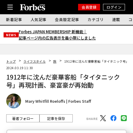
会員登録
ログイン
新着記事
人気記事
会員限定記事
カテゴリ
連載
コ
Forbes JAPAN MEMBERSHIP 新機能｜
NEWS
記事ページ内の広告表示を最小限にしました
トップ
ライフスタイル
旅
1912年に沈んだ豪華客船「タイタニック号」
2024.03.19 11:30
1912年に沈んだ豪華客船「タイタニック
号」再現計画、豪富豪が再始動
Mary Whitfill Roeloffs | Forbes Staff
著者フォロー
記事を保存