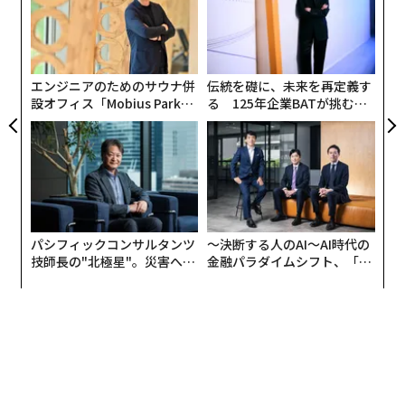
ン
A
顧客
pa
な
エンジニアのためのサウナ併
伝統を礎に、未来を再定義す
設オフィス「Mobius Park」
る 125年企業BATが挑むス
がオープン──タマディック
モークレスな未来
が健康経営を徹底する理由
パシフィックコンサルタンツ
〜決断する人のAI〜AI時代の
技師長の"北極星"。災害への
金融パラダイムシフト、「超
無力感を乗り越え見つけた、
個別化」の核心 【MUFG×ウ
防災一筋20年の答え
ェルスナビ×PwC】