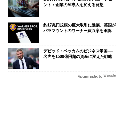
ント：企業のAI導入を変える発想
約17兆円規模の巨大取引に進展、英国が
パラマウントのワーナー買収案を承認
デビッド・ベッカムのビジネス帝国──
名声を1500億円超の資産に変えた戦略
Recommended by