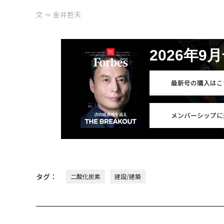
文 ＝ 金井哲夫
2026年9
最新号の購入はこ
メンバーシップに
タグ：
二酸化炭素
建設/建築