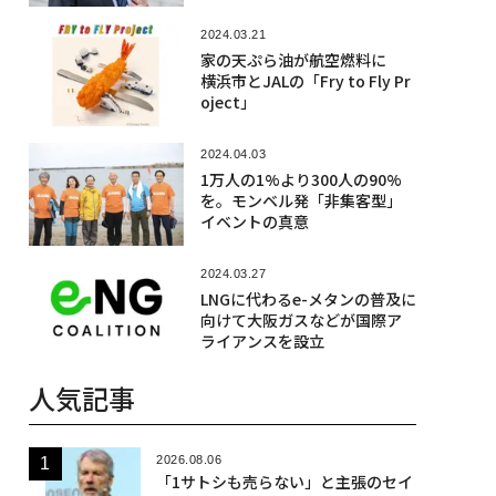
2024.03.21
家の天ぷら油が航空燃料に
横浜市とJALの「Fry to Fly Pr
oject」
2024.04.03
1万人の1%より300人の90%
を。モンベル発「非集客型」
イベントの真意
2024.03.27
LNGに代わるe-メタンの普及に
向けて大阪ガスなどが国際ア
ライアンスを設立
人気記事
2026.08.06
「1サトシも売らない」と主張のセイ