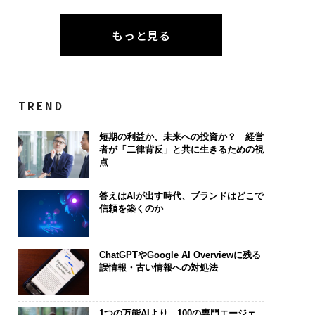
もっと見る
TREND
短期の利益か、未来への投資か？ 経営
者が「二律背反」と共に生きるための視
点
答えはAIが出す時代、ブランドはどこで
信頼を築くのか
ChatGPTやGoogle AI Overviewに残る
誤情報・古い情報への対処法
1つの万能AIより、100の専門エージェ