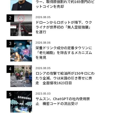
ラー、取得原価割れで約165億円のビ
ットコインを売却
2026.08.05
ドローンからロボットが降下、ウク
ライナが世界初の「無人空挺強襲」
を遂行
2026.08.06
栄養ドリンク成分の定番タウリンに
「老化細胞」を除去するメカニズム
を発見
2026.08.05
ロシアの攻撃で給油所が150キロにわ
たり全滅、ウは米国の引き寄せに奔
走 全面侵攻1623日目
2023.05.03
サムスン、ChatGPTの社内使用禁
止 機密コードの流出受け