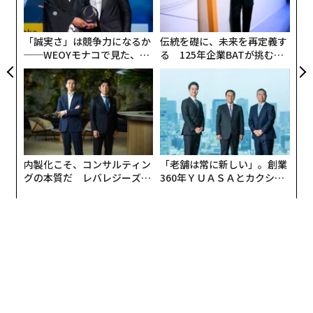
金
老化したら、どうなる？ 「老いパーク」体験で得た想像力
個
ェ
「誠実さ」は競争力になるか
伝統を礎に、未来を再定義す
花粉症による経済損失が1日およそ2340億円 空気清浄機の置き場所に注
──WEOYモナコで見た、く
る 125年企業BATが挑むス
意
ら寿司の経営哲学
モークレスな未来
ルルレモンが女性アスリートの研究に注力。6日間のウルトラマラソンを開
催
世界的流行のはしか、自分と周囲を守るために知っておくべきこと
タグ：
子ども/未成年
ヘルスケア
内製化こそ、コンサルティン
「老舗は常に新しい」。創業
グの本質だ レバレジーズが
360年ＹＵＡＳＡとカクシン
実践する、次世代ファームの
CEO田尻望が語る、AIを超え
全貌
る人の価値
advertisement