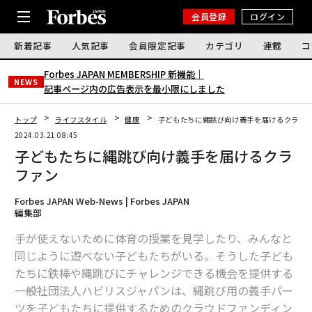
会員登録
ログイン
新着記事
人気記事
会員限定記事
カテゴリ
連載
コ
Forbes JAPAN MEMBERSHIP 新機能｜
NEWS
記事ページ内の広告表示を最小限にしました
トップ
ライフスタイル
健康
子どもたちに縄跳び向け義手を届けるクラフ
2024.03.21 08:45
子どもたちに縄跳び向け義手を届けるクラ
ファン
Forbes JAPAN Web-News | Forbes JAPAN
編集部
手が使えないために体育の授業を見学したり、みんなと
同じように遊べない子どもたちがいる。そうした子ども
たちに鉄棒や縄跳びにチャレンジできる機会を提供する
一般社団法人ハビリスジャパンは、縄跳び用の義手パー
ツを子どもたちに提供するためのクラウドファンディン