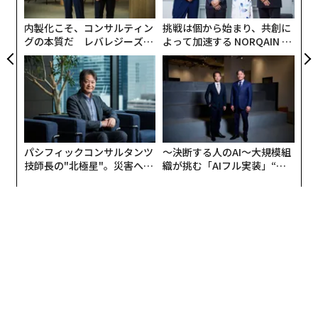
個
ェ
内製化こそ、コンサルティン
挑戦は個から始まり、共創に
グの本質だ レバレジーズが
よって加速する NORQAIN JA
実践する、次世代ファームの
PAN 特別座談会
全貌
やりたいことができる環境は、子どもたちが自信を持ち
成長するためには不可欠として、ハビリスジャパンは医
療機関などと連携して、そうした子どもたちがのびのび
活動できるイベントを開催しているが、参加した子ども
の保護者からの「縄跳びがしたい」との要望に応えて同
パシフィックコンサルタンツ
〜決断する人のAI〜大規模組
技師長の"北極星"。災害への
織が挑む「AIフル実装」“使
団体は縄跳び用の義手パーツを開発した。
無力感を乗り越え見つけた、
う”企業から“動く”企業へ【N
防災一筋20年の答え
TTドコモビジネス×PwC】