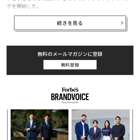
グを開始した。
日本では、先天性四肢形成不全のために手足が不自由な
続きを見る
子どもが毎年約350人生まれているという。事故や病気
で後天的に手足を失う子どももいる。そのような子ども
たちは全国に6000人ほど。国からは義肢が支給されるこ
とになっているが、それは日常生活を助けるものであ
無料のメールマガジンに登録
り、縄跳びや鉄棒などのアクティビティー用のものは対
無料登録
象外となる。それらはほとんどが外国製で、1本数十万
円と非常に高価なため、多くの子どもたちは、なかなか
使うチャンスに恵まれない。
ナ併
目
k」
の
ック
ン
〜
由
金