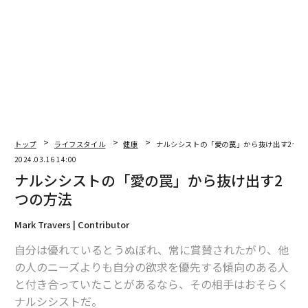
READYFORで実施しているクラウドファンディングの目
標額は70万円。縄跳び用義手パーツの購入と、体験イベ
ントの開発費用にあてられる。現在は40万円ほど集まっ
ている。期間は4月15日まで。
トップ
ライフスタイル
健康
ナルシシストの「愛の罠」から抜け出す2つの
2024.03.16 14:00
ナルシシストの「愛の罠」から抜け出す2
つの方法
Mark Travers | Contributor
自分は優れているとうぬぼれ、常に賞賛されたがり、他
の人のニーズよりも自分の欲求を優先する傾向のある人
と付き合っていたことがあるなら、その相手はおそらく
支援はこちらから。
ナルシシストだ。