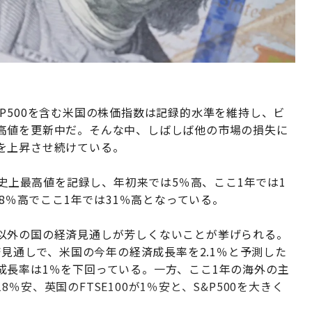
P500を含む米国の株価指数は記録的水準を維持し、ビ
高値を更新中だ。そんな中、しばしば他の市場の損失に
を上昇させ続けている。
の史上最高値を記録し、年初来では5％高、ここ1年では1
で8％高でここ1年では31％高となっている。
以外の国の経済見通しが芳しくないことが挙げられる。
済見通しで、米国の今年の経済成長率を2.1％と予測した
成長率は1％を下回っている。一方、ここ1年の海外の主
安、英国のFTSE100が1％安と、S&P500を大きく