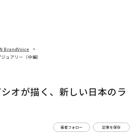
N BrandVoice
グジュアリー（中編）
パシオが描く、新しい日本のラ
著者フォロー
記事を保存