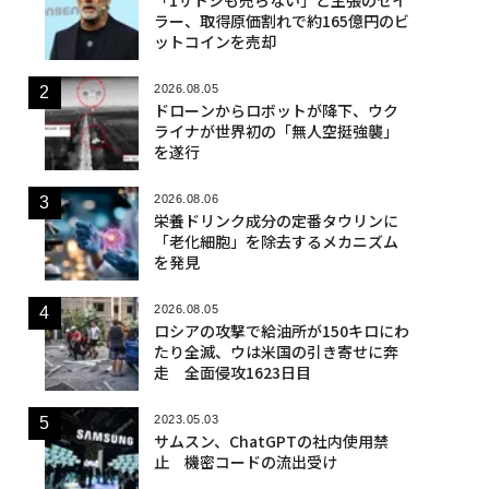
ラー、取得原価割れで約165億円のビ
ットコインを売却
2026.08.05
ドローンからロボットが降下、ウク
ライナが世界初の「無人空挺強襲」
を遂行
2026.08.06
栄養ドリンク成分の定番タウリンに
「老化細胞」を除去するメカニズム
を発見
2026.08.05
ロシアの攻撃で給油所が150キロにわ
たり全滅、ウは米国の引き寄せに奔
走 全面侵攻1623日目
2023.05.03
サムスン、ChatGPTの社内使用禁
止 機密コードの流出受け