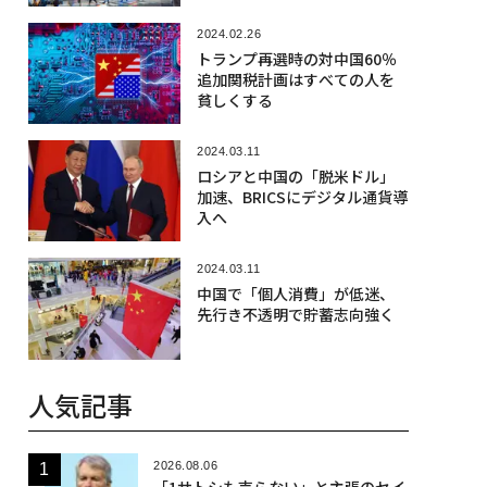
2024.02.26
トランプ再選時の対中国60％
追加関税計画はすべての人を
貧しくする
2024.03.11
ロシアと中国の「脱米ドル」
加速、BRICSにデジタル通貨導
入へ
2024.03.11
中国で「個人消費」が低迷、
先行き不透明で貯蓄志向強く
人気記事
2026.08.06
「1サトシも売らない」と主張のセイ