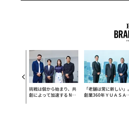
挑戦は個から始まり、共
「老舗は常に新しい」
創によって加速する NOR
創業360年ＹＵＡＳＡ
QAIN JAPAN 特別座談会
カクシンCEO田尻望が
る、AIを超える人の価