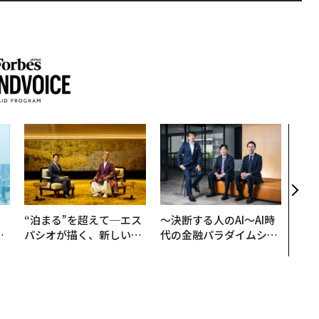
伝統
義す
が挑
来
。
“泊まる”を超えて─エス
〜決断する人のAI〜AI時
と
パシオが描く、新しい日
代の金融パラダイムシフ
語
本のラグジュアリー（中
ト、「超個別化」の核心
値
編）
【MUFG×ウェルスナビ
×PwC】