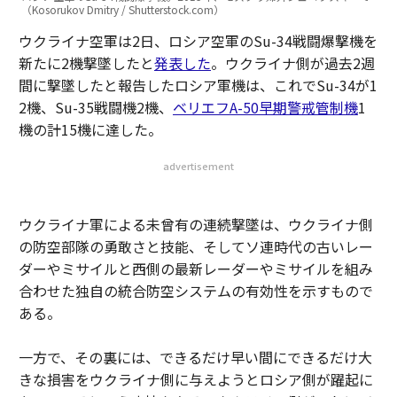
（Kosorukov Dmitry / Shutterstock.com）
ウクライナ空軍は2日、ロシア空軍のSu-34戦闘爆撃機を
新たに2機撃墜したと
発表した
。ウクライナ側が過去2週
間に撃墜したと報告したロシア軍機は、これでSu-34が1
2機、Su-35戦闘機2機、
ベリエフA-50早期警戒管制機
1
機の計15機に達した。
advertisement
ウクライナ軍による未曾有の連続撃墜は、ウクライナ側
の防空部隊の勇敢さと技能、そしてソ連時代の古いレー
ダーやミサイルと西側の最新レーダーやミサイルを組み
合わせた独自の統合防空システムの有効性を示すもので
ある。
一方で、その裏には、できるだけ早い間にできるだけ大
きな損害をウクライナ側に与えようとロシア側が躍起に