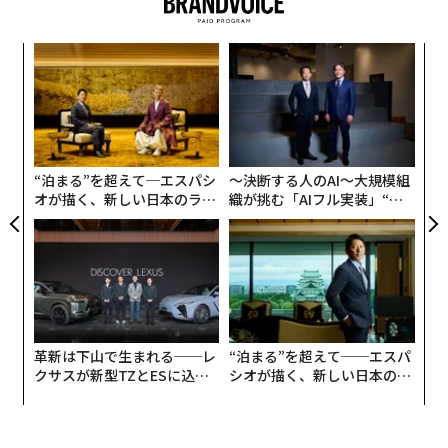
のレジリエンス。
挑
これは実証的に検証された方程式ではない。システム全
よっ
体を考えるための枠組みである。
PA
伝
る
各要素が乗算で結びつくのは、1つの要素がほぼゼロで
モ
あれば、他の強みを打ち消し得るからだ。世界で最も賢
“泊まる”を超えて─エスパシ
〜決断する人のAI〜大規模組
いモデルであっても、利用可能なハードウェア上で動作
オが描く、新しい日本のラグ
織が挑む「AIフル実装」“使
せず、電子戦を生き延びられず、戦術の最前線に届か
ジュアリー（中編）
う”企業から“動く”企業へ【N
TTドコモビジネス×PwC】
ず、敵が戦術を変えるたびに更新できないのであれば、
戦場での価値は限られる。
ウクライナは、このシステムレベルのアプローチの重要
性、そして一部領域ではその優位性を、繰り返し示して
革新は下山で生まれる──レ
“泊まる”を超えて──エスパ
きた。同国の防衛エコシステムは、前線の運用担当者、
クサスが新型TZとESに込め
シオが描く、新しい日本のラ
エンジニア、スタートアップ、資金提供者、政府プログ
た「DISCOVER」の哲学
グジュアリー（前編）
ラムを、異例に短いフィードバックループで結びつけて
いる。NATO当局者は現在、戦場での経験を最新技術と