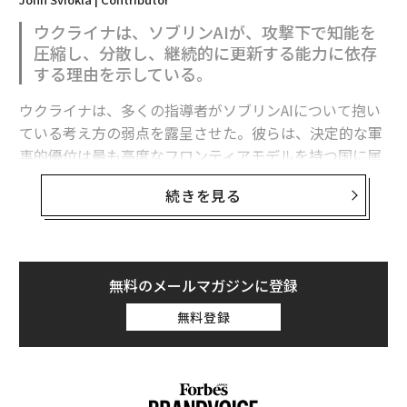
ウクライナは、ソブリンAIが、攻撃下で知能を
圧縮し、分散し、継続的に更新する能力に依存
する理由を示している。
ウクライナは、多くの指導者がソブリンAIについて抱い
ている考え方の弱点を露呈させた。彼らは、決定的な軍
事的優位は最も高度なフロンティアモデルを持つ国に属
すると想定している。
続きを見る
フロンティア能力は極めて重要である。だがウクライナ
の経験が示すのは、それが軍事的優位の始まりにすぎ
ず、完成形ではないということだ。
無料のメールマガジンに登録
有用な戦略モデルは次のように表せる。
無料登録
軍事AI能力 = その国が利用できるフロンティア能力 ×
それを国家目標に移転・圧縮・適応させる能力 × 部隊
全体への展開密度 × 更新・適応の速度 × 戦闘条件下で