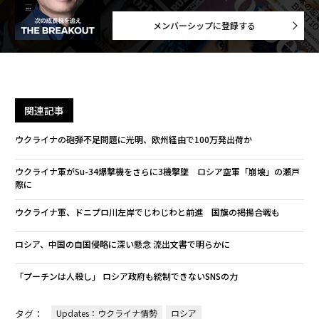
メンバーシップに登録する
関連記事
ウクライナの砲弾不足問題に光明、欧州経由で100万発出荷か
ウクライナ軍がSu-34爆撃機をさらに3機撃墜 ロシア空軍「崩壊」の瀬戸
際に
ウクライナ軍、ドニプロ川左岸でじわじわと前進 国旗の掲揚合戦も
ロシア、中国の自国侵略に深い懸念 流出文書で明らかに
「プーチンは人殺し」 ロシア政府も統制できないSNSの力
タグ：
Updates：ウクライナ情勢
ロシア