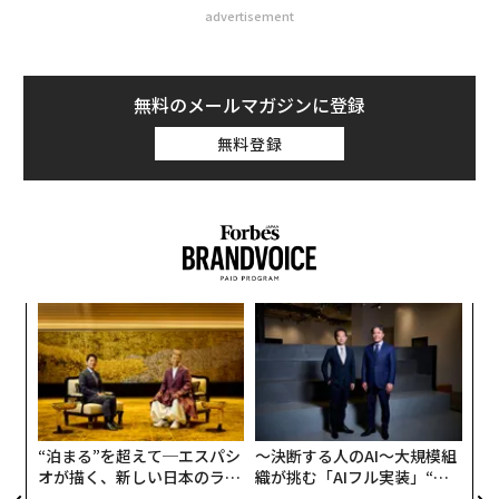
advertisement
無料のメールマガジンに登録
無料登録
挑
よっ
PA
伝
る
モ
“泊まる”を超えて─エスパシ
〜決断する人のAI〜大規模組
オが描く、新しい日本のラグ
織が挑む「AIフル実装」“使
ジュアリー（中編）
う”企業から“動く”企業へ【N