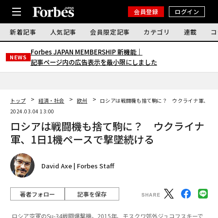
会員登録
ログイン
新着記事
人気記事
会員限定記事
カテゴリ
連載
コ
Forbes JAPAN MEMBERSHIP 新機能｜
NEWS
記事ページ内の広告表示を最小限にしました
トップ
経済・社会
欧州
ロシアは戦闘機も捨て駒に？ ウクライナ軍、1日
2024.03.04 13:00
ロシアは戦闘機も捨て駒に？ ウクライナ
軍、1日1機ペースで撃墜続ける
David Axe | Forbes Staff
著者フォロー
記事を保存
ロシア空軍のSu-34戦闘爆撃機。2015年、モスクワ郊外ジュコフスキーで