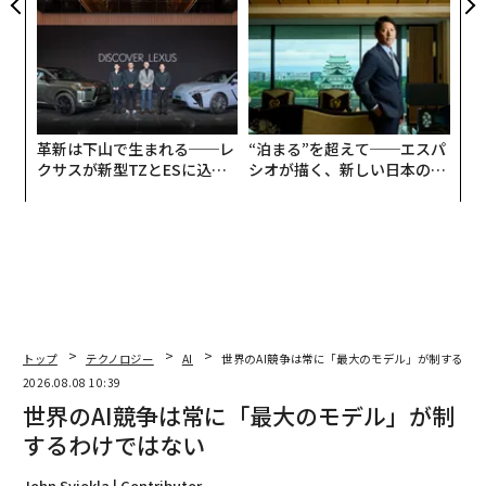
TTドコモビジネス×PwC】
革新は下山で生まれる──レ
“泊まる”を超えて──エスパ
クサスが新型TZとESに込め
シオが描く、新しい日本のラ
た「DISCOVER」の哲学
グジュアリー（前編）
トップ
テクノロジー
AI
世界のAI競争は常に「最大のモデル」が制するわ
2026.08.08 10:39
世界のAI競争は常に「最大のモデル」が制
するわけではない
John Sviokla | Contributor