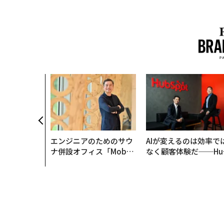
農村の通信、
人の挑戦者が
次なる武器」
エンジニアのためのサウ
AIが変えるのは効率で
ナ併設オフィス「Mobiu
なく顧客体験だ──Hu
s Park」がオープン──
Spot Japanが語る「G
タマディックが健康経営
ow Better」な組織の
を徹底する理由
くり方