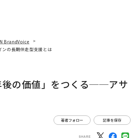
N BrandVoice
インの長期伴走型支援とは
年後の価値」をつくる──アサ
は
著者フォロー
記事を保存