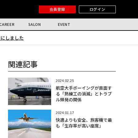
会員登録
ログイン
CAREER
SALON
EVENT
限にしました
関連記事
2024.02.25
航空大手ボーイングが直面す
る「熟練工の消滅」とトラブ
ル頻発の関係
2024.01.17
快適よりも安全、旅客機で最
も「生存率が高い座席」