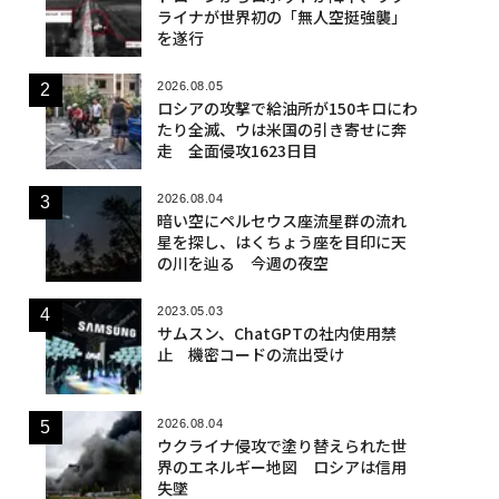
ライナが世界初の「無人空挺強襲」
を遂行
2026.08.05
ロシアの攻撃で給油所が150キロにわ
たり全滅、ウは米国の引き寄せに奔
走 全面侵攻1623日目
2026.08.04
暗い空にペルセウス座流星群の流れ
星を探し、はくちょう座を目印に天
の川を辿る 今週の夜空
2023.05.03
サムスン、ChatGPTの社内使用禁
止 機密コードの流出受け
2026.08.04
ウクライナ侵攻で塗り替えられた世
界のエネルギー地図 ロシアは信用
失墜