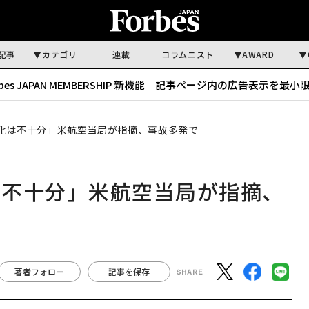
記事
カテゴリ
連載
コラムニスト
AWARD
rbes JAPAN MEMBERSHIP 新機能｜
記事ページ内の広告表示を最小
化は不十分」米航空当局が指摘、事故多発で
は不十分」米航空当局が指摘、
著者フォロー
記事を保存