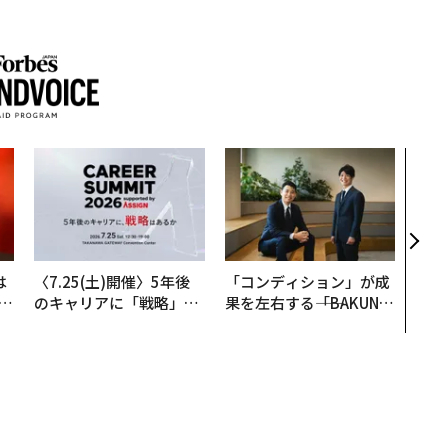
なぜ
術”
変え
月島
ショ
は
〈7.25(土)開催〉5年後
「コンディション」が成
b
のキャリアに「戦略」は
果を左右する――「BAKUN
r
あるか。トップエグゼク
E」のTENTIALが支える
つ
ティブのキャリアに触れ
「挑戦者の明日」
る1日│CAREER SUMMI
T 2026