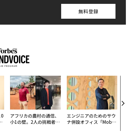
無料登録
「誠
るか
見た
学
0
アフリカの農村の通信、
エンジニアのためのサウ
─
小1の壁。2人の挑戦者が
ナ併設オフィス「Mobiu
型
手にした「次なる武器」
s Park」がオープン──