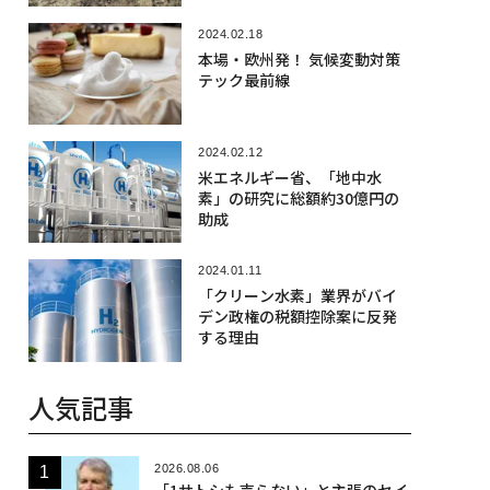
2024.02.18
本場・欧州発！ 気候変動対策
テック最前線
2024.02.12
米エネルギー省、「地中水
素」の研究に総額約30億円の
助成
2024.01.11
「クリーン水素」業界がバイ
デン政権の税額控除案に反発
する理由
人気記事
2026.08.06
「1サトシも売らない」と主張のセイ