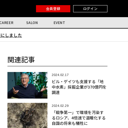
会員登録
ログイン
CAREER
SALON
EVENT
限にしました
関連記事
2024.02.17
ビル・ゲイツも支援する「地
中水素」採掘企業が370億円を
調達
2024.02.29
「戦争第一」で環境を汚染す
るロシア、4倍速で温暖化する
自国の将来も犠牲に