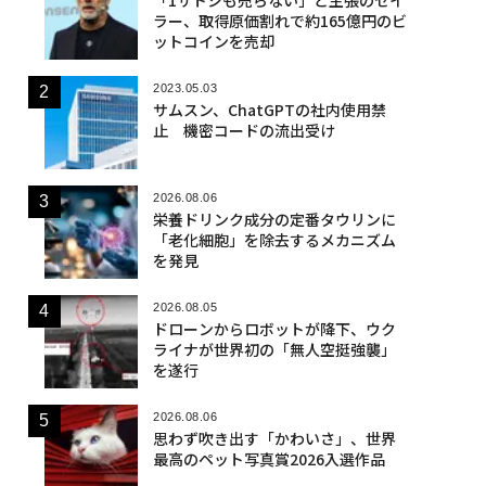
ラー、取得原価割れで約165億円のビ
ットコインを売却
2023.05.03
サムスン、ChatGPTの社内使用禁
止 機密コードの流出受け
2026.08.06
栄養ドリンク成分の定番タウリンに
「老化細胞」を除去するメカニズム
を発見
2026.08.05
ドローンからロボットが降下、ウク
ライナが世界初の「無人空挺強襲」
を遂行
2026.08.06
思わず吹き出す「かわいさ」、世界
最高のペット写真賞2026入選作品