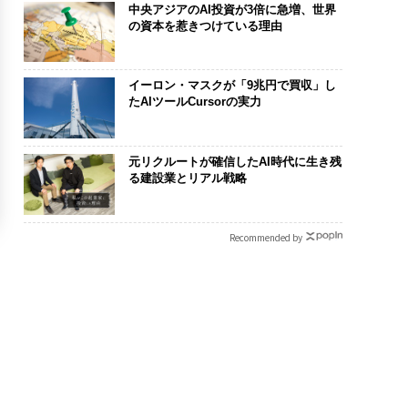
中央アジアのAI投資が3倍に急増、世界
の資本を惹きつけている理由
イーロン・マスクが「9兆円で買収」し
たAIツールCursorの実力
元リクルートが確信したAI時代に生き残
る建設業とリアル戦略
Recommended by