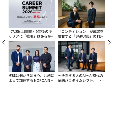
術
た
“
ア
オ
ジ
〈7.25(土)開催〉5年後のキ
「コンディション」が成果を
ャリアに「戦略」はあるか。
左右する――「BAKUNE」のTEN
トップエグゼクティブのキャ
TIALが支える「挑戦者の明
リアに触れる1日│CAREER S
日」
UMMIT 2026
挑戦は個から始まり、共創に
〜決断する人のAI〜AI時代の
よって加速する NORQAIN JA
金融パラダイムシフト、「超
PAN 特別座談会
個別化」の核心 【MUFG×ウ
ェルスナビ×PwC】