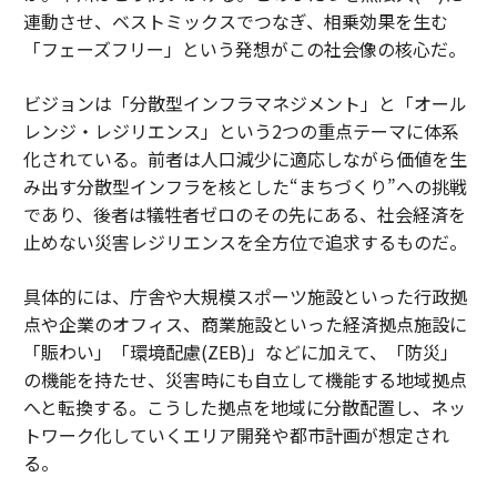
連動させ、ベストミックスでつなぎ、相乗効果を生む
「フェーズフリー」という発想がこの社会像の核心だ。
ビジョンは「分散型インフラマネジメント」と「オール
レンジ・レジリエンス」という2つの重点テーマに体系
化されている。前者は人口減少に適応しながら価値を生
み出す分散型インフラを核とした“まちづくり”への挑戦
であり、後者は犠牲者ゼロのその先にある、社会経済を
止めない災害レジリエンスを全方位で追求するものだ。
具体的には、庁舎や大規模スポーツ施設といった行政拠
点や企業のオフィス、商業施設といった経済拠点施設に
「賑わい」「環境配慮(ZEB)」などに加えて、「防災」
の機能を持たせ、災害時にも自立して機能する地域拠点
へと転換する。こうした拠点を地域に分散配置し、ネッ
トワーク化していくエリア開発や都市計画が想定され
る。