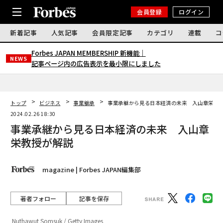
会員登録
ログイン
新着記事
人気記事
会員限定記事
カテゴリ
連載
コ
Forbes JAPAN MEMBERSHIP 新機能｜
NEWS
記事ページ内の広告表示を最小限にしました
トップ
ビジネス
事業継承
事業承継から見る日本経済の未来 入山章栄教
2024.02.26 18:30
事業承継から見る日本経済の未来 入山章
栄教授が解説
magazine | Forbes JAPAN編集部
著者フォロー
記事を保存
Nuthawut Somsuk / Getty Images