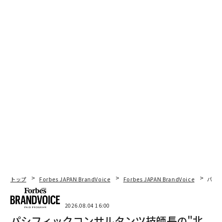
トップ
Forbes JAPAN BrandVoice
Forbes JAPAN BrandVoice
パシ
2026.08.04 16:00
パシフィックコンサルタンツ技師長の"北