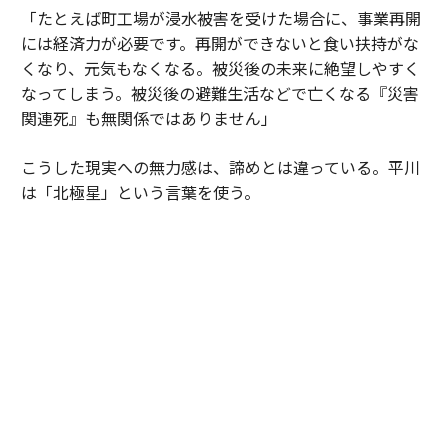
「たとえば町工場が浸水被害を受けた場合に、事業再開
には経済力が必要です。再開ができないと食い扶持がな
くなり、元気もなくなる。被災後の未来に絶望しやすく
なってしまう。被災後の避難生活などで亡くなる『災害
関連死』も無関係ではありません」
こうした現実への無力感は、諦めとは違っている。平川
は「北極星」という言葉を使う。
「防災は0点か100点じゃなくて、10点ずつを積み重ねて
いくものだと思っています。サステナ∞レジリエンス社
会というのは、僕にとっては『北極星』を発見できたよ
うな思いで掲げています。1人の技術者として貢献でき
るのは幸せなこと。犠牲者ゼロだけでなく社会インフラ
の『機能停止ゼロ』も目指して、生涯現役で挑戦を続け
たい思いです」
技師長が問う、防災の「攻め」と「守り」