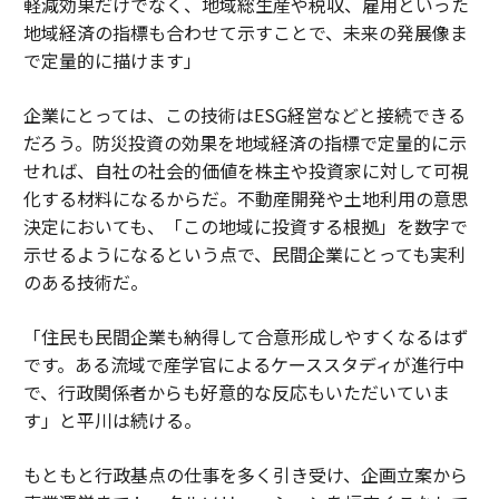
軽減効果だけでなく、地域総生産や税収、雇用といった
地域経済の指標も合わせて示すことで、未来の発展像ま
で定量的に描けます」
企業にとっては、この技術はESG経営などと接続できる
だろう。防災投資の効果を地域経済の指標で定量的に示
せれば、自社の社会的価値を株主や投資家に対して可視
化する材料になるからだ。不動産開発や土地利用の意思
決定においても、「この地域に投資する根拠」を数字で
示せるようになるという点で、民間企業にとっても実利
のある技術だ。
「住民も民間企業も納得して合意形成しやすくなるはず
です。ある流域で産学官によるケーススタディが進行中
で、行政関係者からも好意的な反応もいただいていま
す」と平川は続ける。
もともと行政基点の仕事を多く引き受け、企画立案から