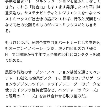
事業運営までトータルソリューションを幅広くこなして
きた。これら「総合力」もますます発揮したいと平川は
意気込む。サステナビリティとレジリエンスをつなぐベ
ストミックスが社会像の話だとすれば、行政と民間をつ
なぐ同社の役割そのものがベストミックスだとも言え
る。
もうひとつが、民間企業を共創パートナーとして巻き込
むオープンイノベーションだ。虎ノ門ヒルズの「ARC
H」では開設から半年で大企業約50社とコンタクトを取
り始めた。
民間や行政のオープンイノベーション基盤を通じてベン
チャー10社とも協業がスタート。蓄電池のアグリゲーシ
ョンやデジタルツイン、ドライブレコーダーのデータを
使ったインフラ維持管理など、ベンチャーの「シーズ」
と現場の「ニーズ」を掛け合わせる取り組みだ。