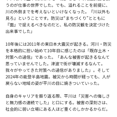
うのが仕事の世界でした。でも、溢れることを前提に、
川の外側までを考えないといけなくなった。『川以外も
見ろ』ということです。防災は“まちづくり”とともに
『面』で捉えるべきなのだと、私の防災観を決定づけた
出来事でした」
10年後には2011年の東日本大震災が起きる。河川・防災
を本格的に担い始めて10年目に感じたのは「既存土木・
対策への過信」であった。「あんな被害が起きるなんて
思っていませんでした。津波で街が壊滅するなんて。
我々がやってきた対策への過信がありました」。そして
2024年の能登半島地震。被災から時間が経っても、人が
戻らない地域の姿が平川の目に焼きついていった。
自身のキャリアを振り返る際、平川は「災害への悔しさ
と無力感の連続でした」と口にする。被害の深刻さは、
社会的に弱い立場にある人ほど重くのしかかるからだ。