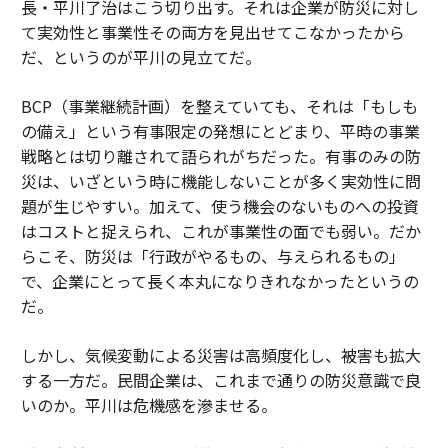
長・平川了治はこう切り出す。それは企業が防災に対し
て実効性と事業性その両方を見出せてこなかったから
だ、というのが平川の見立てだ。
BCP（事業継続計画）を整えていても、それは「もしも
の備え」という有事限定の発想にとどまり、平時の事業
戦略とは切り離されて語られがちだった。有事のみの防
災は、いざという時に機能しないことが多く実効性に問
題が生じやすい。加えて、使う機会のないものへの投資
はコストと捉えられ、これが事業性の面でも弱い。だか
らこそ、防災は「行政がやるもの、与えられるもの」
で、企業にとって長く本丸になりきれなかったというの
だ。
しかし、気候変動による災害は高頻度化し、被害も拡大
する一方だ。民間企業は、これまで通りの防災意識で良
いのか。平川は危機感を滲ませる。