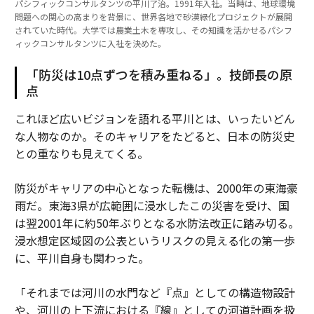
パシフィックコンサルタンツの平川了治。1991年入社。当時は、地球環境
問題への関心の高まりを背景に、世界各地で砂漠緑化プロジェクトが展開
されていた時代。大学では農業土木を専攻し、その知識を活かせるパシフ
ィックコンサルタンツに入社を決めた。
「防災は10点ずつを積み重ねる」。技師長の原
点
これほど広いビジョンを語れる平川とは、いったいどん
な人物なのか。そのキャリアをたどると、日本の防災史
との重なりも見えてくる。
防災がキャリアの中心となった転機は、2000年の東海豪
雨だ。東海3県が広範囲に浸水したこの災害を受け、国
は翌2001年に約50年ぶりとなる水防法改正に踏み切る。
浸水想定区域図の公表というリスクの見える化の第一歩
に、平川自身も関わった。
「それまでは河川の水門など『点』としての構造物設計
や、河川の上下流における『線』としての河道計画を扱