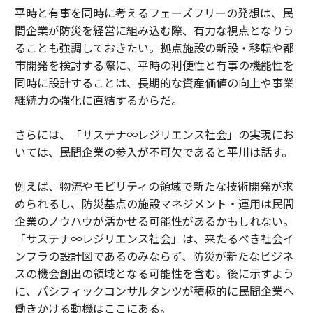
平時と有事を同時に考えるフェーズフリーの発想は、民
間企業が防災を経営に組み込む際、有力な視点となりう
ることも強調しておきたい。拠点施設の新設・移転や都
市開発を検討する際に、平時の利便性と有事の機能性を
同時に設計することは、長期的な資産価値の向上や事業
継続力の強化に直結するからだ。
さらには、「サステナ∞レジリエンス社会」の実現にお
いては、民間企業の参入が不可欠であると平川は話す。
例えば、物流やモビリティの領域で新たな技術開発が求
められるし、防災基点の施設マネジメント・運用は民間
企業のノウハウが活かせる可能性があるかもしれない。
「サステナ∞レジリエンス社会」は、来たるべき社会イ
ンフラの設計図であるのみならず、防災が新たなビジネ
スの機会創出の領域となる可能性を含む。後に示すよう
に、パシフィックコンサルタンツが積極的に民間企業へ
働きかける動機はここにある。