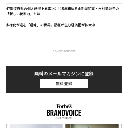
47都道府県の個人所得上昇率1位！15年務める山形県知事・吉村美栄子の
「新しい統率力」とは
多様化が進む「趣味」の世界。熱狂が生む経済圏が拡大中
advertisement
無料のメールマガジンに登録
無料登録
な