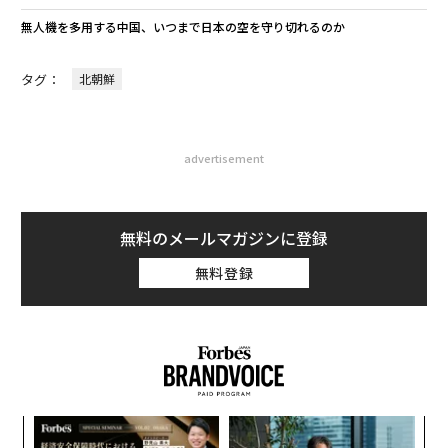
無人機を多用する中国、いつまで日本の空を守り切れるのか
タグ：
北朝鮮
advertisement
無料のメールマガジンに登録
無料登録
目
の