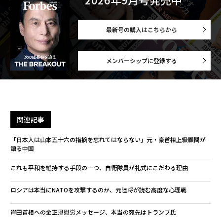
最新号の購入はこちらから
メンバーシップに登録する
関連記事
「日本人は山本五十六の指摘を忘れてはならない」元・豪首相上級顧問が
語る中国
これも平和を維持する手段の一つ、自衛隊員が礼式にこだわる理由
ロシアは本当にNATOを攻撃するのか、元陸将が読む高度な心理戦
岸田首相への金正恩慰労メッセージ、本当の宛先はトランプ氏