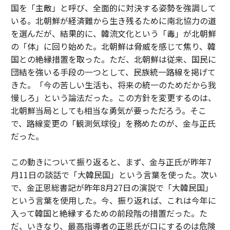
国を「主敵」と呼び、全面的に対決する姿勢を強調して
いる。北朝鮮が経済難から生き残るために南北協力の道
を選んだが、結果的に、韓流文化という「毒」が北朝鮮
の「体」に回り始めた。北朝鮮は脅威を感じて焦り、韓
国との絶縁措置を取った。ただ、北朝鮮は従来、国民に
団結を強いる手段の一つとして、民族統一路線を掲げて
きた。「今の苦しい生活も、将来の統一のためだから我
慢しろ」という論法だった。この方針を変更するのは、
北朝鮮当局としても相当な勇気が要っただろう。そこ
で、路線変更の「観測気球役」を務めたのが、金与正氏
だった。
この動きについて振り返ると、まず、金与正氏が昨年7
月11日の談話で「大韓民国」という言葉を使った。次い
で、金正恩総書記が昨年8月27日の演説で「大韓民国」
という言葉を使用した。今、振り返れば、これは今年に
入って韓国と絶縁するための前段階の措置だった。た
だ、いきなり、最高指導者の正恩氏が口にするのは危険