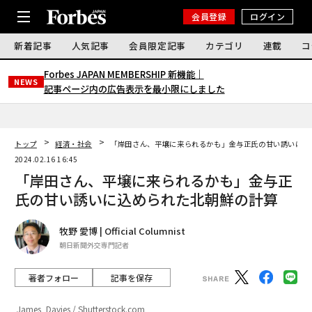
会員登録
ログイン
新着記事
人気記事
会員限定記事
カテゴリ
連載
コ
Forbes JAPAN MEMBERSHIP 新機能｜
NEWS
記事ページ内の広告表示を最小限にしました
トップ
経済・社会
「岸田さん、平壌に来られるかも」金与正氏の甘い誘いに込
2024.02.16 16:45
「岸田さん、平壌に来られるかも」金与正
氏の甘い誘いに込められた北朝鮮の計算
牧野 愛博 | Official Columnist
朝日新聞外交専門記者
著者フォロー
記事を保存
James_Davies / Shutterstock.com