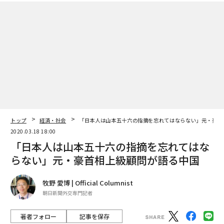
トップ
経済・社会
「日本人は山本五十六の指摘を忘れてはならない」元・豪首
2020.03.18 18:00
「日本人は山本五十六の指摘を忘れてはな
らない」元・豪首相上級顧問が語る中国
牧野 愛博 | Official Columnist
朝日新聞外交専門記者
著者フォロー
記事を保存
Getty Images
かつて衝撃的な著書『アメリカが中国を選ぶ日』を発表
したオーストラリアの元国防副次官。もはや中国抜きで
は成り立たなくなった世界について、厳しい未来を語
る。安全保障分野のトップジャーナリスト、牧野愛博氏
によるオーストラリアレポート第4弾。