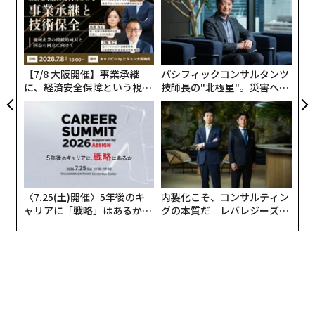
ン
伝
る
モ
【7/8 大阪開催】事業承継
パシフィックコンサルタンツ
に、経済安全保障という視点
技師長の"北極星"。災害への
が加わるとき──経営者が問
無力感を乗り越え見つけた、
われる新たな判断軸
防災一筋20年の答え
〈7.25(土)開催〉5年後のキ
内製化こそ、コンサルティン
ャリアに「戦略」はあるか。
グの本質だ レバレジーズが
トップエグゼクティブのキャ
実践する、次世代ファームの
リアに触れる1日│CAREER S
全貌
UMMIT 2026