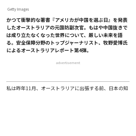
advertisement
私は昨年11月、オーストラリアに出張する前、日本の知
識人たちに「豪州で一番のリアリストは誰だろうか」と
尋ねて回った。私の頭のなかに「リアリストこそ、現実
をよく知る人物」というひとつの仮定があったからだ。
専門家なら誰もが知る言葉のひとつに、「外交や安全保
障は、やればやるほどリアリストになる」という文句が
ある。安全保障と外交の世界に平等という言葉はない。
国連安全保障理事国や核拡散防止条約（NPT）体制な
ど、全く不平等な取り決めだが、「戦後秩序」「パワー
ゲーム」などの言葉の下で、受け入れなければならな
い。
外交や安全保障は、こうした彼我の力の差や国際関係を
冷静に客観的に分析したうえで、議論しなければ、単な