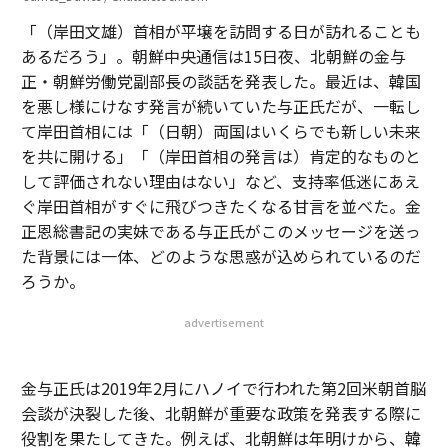
「（岸田文雄）首相が平壌を訪問する日が訪れることも
あるだろう」。朝鮮中央通信は15日夜、北朝鮮の金与
正・朝鮮労働党副部長の談話を発表した。最近は、韓国
を悪し様にけなす発言が続いていた与正氏だが、一転し
て岸田首相には「（日朝）両国はいくらでも新しい未来
を共に開ける」「（岸田首相の発言は）肯定的なものと
して評価されない理由はない」など、支持率低迷にあえ
ぐ岸田首相がすぐに飛びつきたくなる甘言を並べた。金
正恩総書記の実妹である与正氏がこのメッセージを送っ
た背景には一体、どのような思惑が込められているのだ
ろうか。
advertisement
金与正氏は2019年2月にハノイで行われた第2回米朝首脳
会談が決裂した後、北朝鮮が重要な政策を発表する際に
役割を果たしてきた。例えば、北朝鮮は年明けから、韓