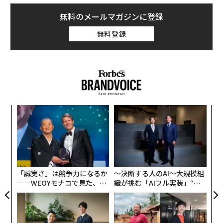
近年増えているAIロボットの一種だ。このカテゴリに
は、一般的な質問に答えたり自然な会話を楽しむことが
無料のメールマガジンに登録
可能な99ドルのAIぬいぐるみ「Grok（グロック）」など
無料登録
も存在する。
さらに、感情面のサポートを目的とした199ドル（約2万
9000円）のかわいい鹿の赤ちゃん「Fawn（フォー
ン）」や、本格的なマインドフルネスのエクササイズを
提供する799ドル（約11万7000円）の「Moxie（モクシ
“
ー）」などもある。これらのロボットは、子どもたちの
オ
コミュニケーション能力を向上させ、自分の感情に対処
ジ
A
する方法を教えるように設計されている。
顧客
pa
な
「誠実さ」は競争力になるか
〜決断する人のAI〜大規模組
──WEOYモナコで見た、く
織が挑む「AIフル実装」“使
ら寿司の経営哲学
う”企業から“動く”企業へ【N
TTドコモビジネス×PwC】