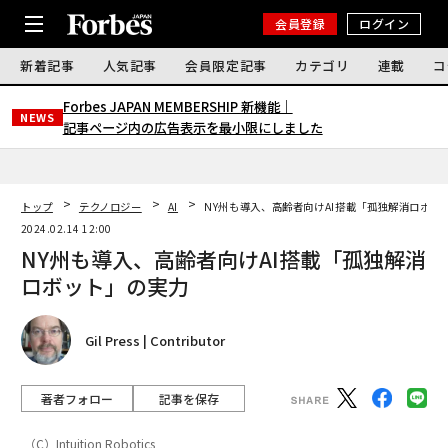
会員登録
ログイン
新着記事
人気記事
会員限定記事
カテゴリ
連載
コ
Forbes JAPAN MEMBERSHIP 新機能｜
NEWS
記事ページ内の広告表示を最小限にしました
トップ
テクノロジー
AI
NY州も導入、高齢者向けAI搭載「孤独解消ロボッ
2024.02.14 12:00
NY州も導入、高齢者向けAI搭載「孤独解消
ロボット」の実力
Gil Press | Contributor
著者フォロー
記事を保存
（C）Intuition Robotics