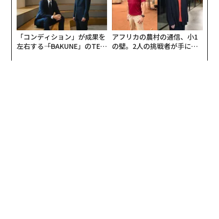
「コンディション」が成果を
アフリカの農村の通信、小1
左右する――「BAKUNE」のTEN
の壁。2人の挑戦者が手にし
TIALが支える「挑戦者の明
た「次なる武器」
日」