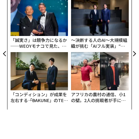
“
オ
ジ
A
顧客
pa
な
「誠実さ」は競争力になるか
〜決断する人のAI〜大規模組
──WEOYモナコで見た、く
織が挑む「AIフル実装」“使
ら寿司の経営哲学
う”企業から“動く”企業へ【N
TTドコモビジネス×PwC】
「コンディション」が成果を
アフリカの農村の通信、小1
左右する――「BAKUNE」のTEN
の壁。2人の挑戦者が手にし
TIALが支える「挑戦者の明
た「次なる武器」
日」