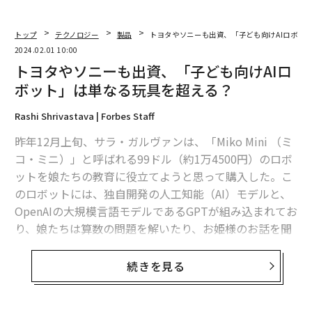
トップ
テクノロジー
製品
トヨタやソニーも出資、「子ども向けAIロボッ
2024.02.01 10:00
トヨタやソニーも出資、「子ども向けAIロ
ボット」は単なる玩具を超える？
Rashi Shrivastava | Forbes Staff
昨年12月上旬、サラ・ガルヴァンは、「Miko Mini （ミ
コ・ミニ）」と呼ばれる99ドル（約1万4500円）のロボ
ットを娘たちの教育に役立てようと思って購入した。こ
のロボットには、独自開発の人工知能（AI）モデルと、
OpenAIの大規模言語モデルであるGPTが組み込まれてお
り、娘たちは算数の問題を解いたり、お姫様のお話を聞
いたりしているとガルヴァンは話す。「このロボット
は、子どもの知的好奇心を広げるのに役立ちます」
続きを見る
かくれんぼのようなゲームもできるMikoは、玩具市場で