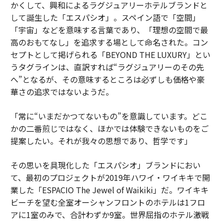
かくして、興和によるラグジュアリーホテルブランドと
して誕生した「エスパシオ」。スペイン語で「空間」
「宇宙」などを意味する言葉であり、「理想の空間で最
高のおもてなし」を追求する場として命名された。コン
セプトとして掲げられる「BEYOND THE LUXURY」とい
うタグラインは、直訳すれば“ラグジュアリーのその先
へ”となるが、その意味するところは必ずしも価格や豪
華さの追求ではないようだ。
「常に“いまだかつてないもの”を意識しています。どこ
かの二番煎じではなく、ほかでは体験できないものをご
提案したい。それが我々の思想であり、哲学です」
その思いを具現化した「エスパシオ」ブランドにおい
て、最初のプロジェクトが2019年ハワイ・ワイキキで開
業した「ESPACIO The Jewel of Waikiki」だ。ワイキキ
ビーチを望む全室オーシャンフロントのホテルは1フロ
アに1室のみで、合計わずか9室。世界屈指のホテル激戦