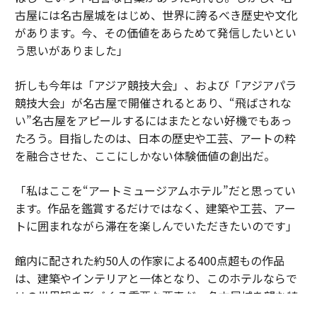
古屋には名古屋城をはじめ、世界に誇るべき歴史や文化
があります。今、その価値をあらためて発信したいとい
う思いがありました」
折しも今年は「アジア競技大会」、および「アジアパラ
競技大会」が名古屋で開催されるとあり、“飛ばされな
い”名古屋をアピールするにはまたとない好機でもあっ
たろう。目指したのは、日本の歴史や工芸、アートの粋
を融合させた、ここにしかない体験価値の創出だ。
「私はここを“アートミュージアムホテル”だと思ってい
ます。作品を鑑賞するだけではなく、建築や工芸、アー
トに囲まれながら滞在を楽しんでいただきたいのです」
館内に配された約50人の作家による400点超もの作品
は、建築やインテリアと一体となり、このホテルならで
はの世界観を形づくる重要な要素だ。名古屋城を望む特
別なロケ―ション、日本の工芸が息づく空間、歴史と現