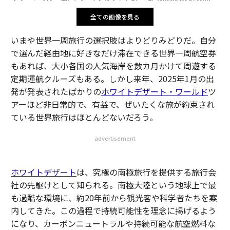
全ての画像を見る
いまや世界一周旅行の選択肢はよりどりみどりだ。自分
で選んだ経由地に好きなだけ滞在できる世界一周航空券
もあれば、大小各国の人気海岸を数カ月かけて周遊する
定期運航クルーズもある。しかし来年、2025年1月の出
発が発表されたばかりの
ホワイトデザート・ワールド
ツ
アーほど非日常的で、有益で、ぜいたくな旅が約束され
ている世界旅行はほとんどないだろう。
advertisement
ホワイトデザート
は、究極の南極旅行を提供する旅行会
社の先駆けとして知られる。南極大陸という地球上で最
も過酷な環境に、約20年前から観光客や科学者たちを案
内してきた。この過程で持続可能性を理念に掲げるよう
になり、カーボンニュートラルや持続可能な航空燃料な