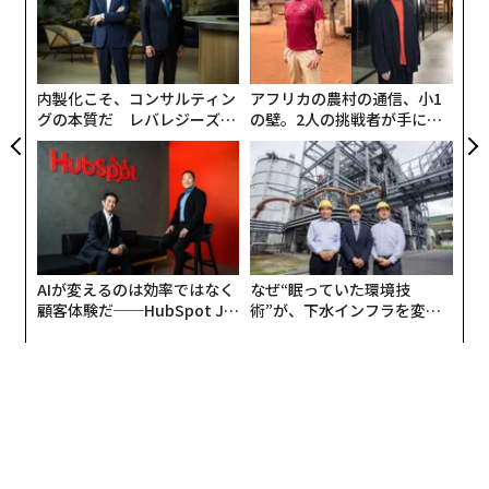
無
“
防
シ
グ
内製化こそ、コンサルティン
アフリカの農村の通信、小1
グの本質だ レバレジーズが
の壁。2人の挑戦者が手にし
実践する、次世代ファームの
た「次なる武器」
全貌
AIが変えるのは効率ではなく
なぜ“眠っていた環境技
顧客体験だ──HubSpot Ja
術”が、下水インフラを変え
panが語る「Grow Better」
たのか──産総研×月島JFE
な組織のつくり方
アクアソリューションの10年