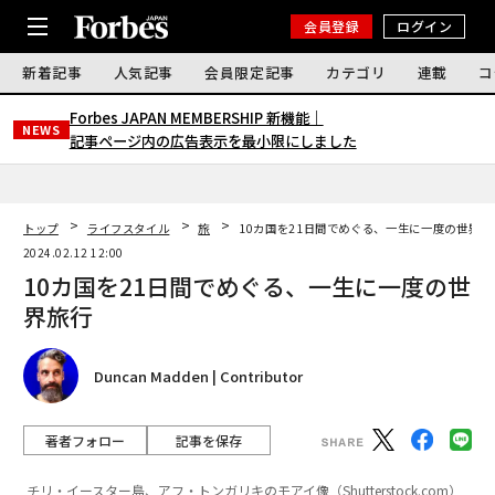
会員登録
ログイン
新着記事
人気記事
会員限定記事
カテゴリ
連載
コ
Forbes JAPAN MEMBERSHIP 新機能｜
NEWS
記事ページ内の広告表示を最小限にしました
トップ
ライフスタイル
旅
10カ国を21日間でめぐる、一生に一度の世界旅
2024.02.12 12:00
10カ国を21日間でめぐる、一生に一度の世
界旅行
Duncan Madden | Contributor
著者フォロー
記事を保存
チリ・イースター島、アフ・トンガリキのモアイ像（Shutterstock.com）