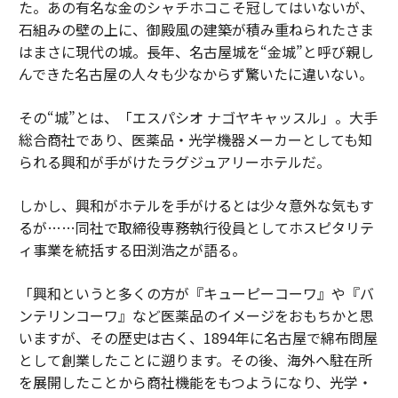
た。あの有名な金のシャチホコこそ冠してはいないが、
石組みの壁の上に、御殿風の建築が積み重ねられたさま
はまさに現代の城。長年、名古屋城を“金城”と呼び親し
んできた名古屋の人々も少なからず驚いたに違いない。
その“城”とは、「エスパシオ ナゴヤキャッスル」。大手
総合商社であり、医薬品・光学機器メーカーとしても知
られる興和が手がけたラグジュアリーホテルだ。
しかし、興和がホテルを手がけるとは少々意外な気もす
るが……同社で取締役専務執行役員としてホスピタリテ
ィ事業を統括する田渕浩之が語る。
「興和というと多くの方が『キューピーコーワ』や『バ
ンテリンコーワ』など医薬品のイメージをおもちかと思
いますが、その歴史は古く、1894年に名古屋で綿布問屋
として創業したことに遡ります。その後、海外へ駐在所
を展開したことから商社機能をもつようになり、光学・