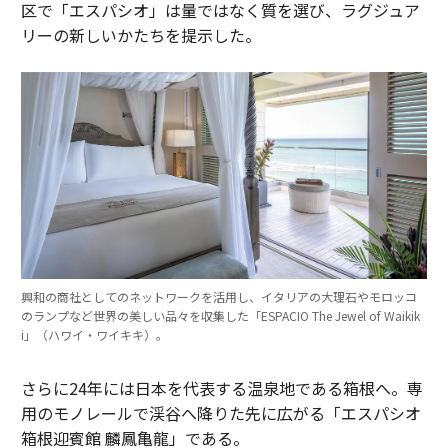
区で「エスパシオ」は量ではなく質を選び、ラグジュア
リーの新しいかたちを提示した。
興和の商社としてのネットワークを活用し、イタリアの大理石やモロッコ
のランプなど世界の美しい品々を収集した「ESPACIO The Jewel of Waikik
i」（ハワイ・ワイキキ）。
さらに24年には日本を代表する温泉地である箱根へ。専
用のモノレールで渓谷へ降りた先に広がる「エスパシオ
箱根迎賓館 麟鳳亀龍」である。