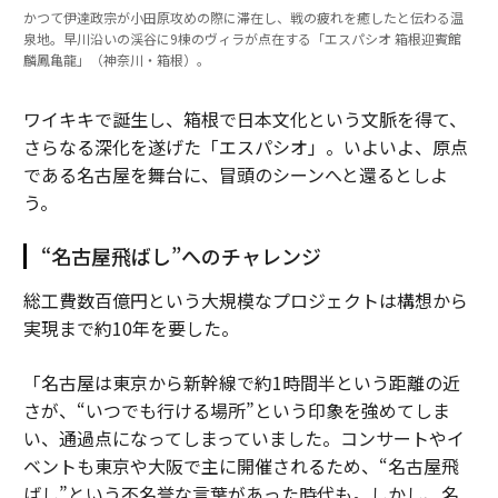
かつて伊達政宗が小田原攻めの際に滞在し、戦の疲れを癒したと伝わる温
泉地。早川沿いの渓谷に9棟のヴィラが点在する「エスパシオ 箱根迎賓館
麟鳳亀龍」（神奈川・箱根）。
ワイキキで誕生し、箱根で日本文化という文脈を得て、
さらなる深化を遂げた「エスパシオ」。いよいよ、原点
である名古屋を舞台に、冒頭のシーンへと還るとしよ
う。
“名古屋飛ばし”へのチャレンジ
総工費数百億円という大規模なプロジェクトは構想から
実現まで約10年を要した。
「名古屋は東京から新幹線で約1時間半という距離の近
さが、“いつでも行ける場所”という印象を強めてしま
い、通過点になってしまっていました。コンサートやイ
ベントも東京や大阪で主に開催されるため、“名古屋飛
ばし”という不名誉な言葉があった時代も。しかし、名