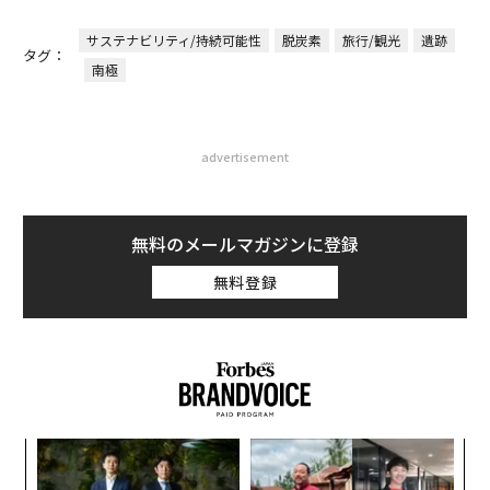
サステナビリティ/持続可能性
脱炭素
旅行/観光
遺跡
タグ：
南極
advertisement
無料のメールマガジンに登録
無料登録
パ
技