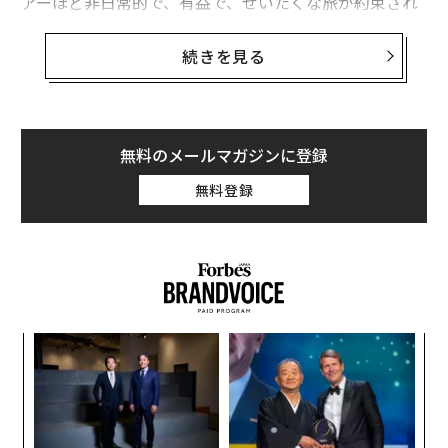
アーほど非日常的で、有益で、ぜいたくな旅が約束され
ている世界旅行はほとんどないだろう。
続きを見る
ホワイトデザート
は、究極の南極旅行を提供する旅行会
社の先駆けとして知られる。南極大陸という地球上で最
も過酷な環境に、約20年前から観光客や科学者たちを案
内してきた。この過程で持続可能性を理念に掲げるよう
無料のメールマガジンに登録
になり、カーボンニュートラルや持続可能な航空燃料な
無料登録
ど、環境への影響を最小限にとどめつつ、科学的な取り
組みに貢献して未来に好影響を与えることを目指してい
る。
そんな同社が、これまで培った経験と関心を世界へと向
けたのだ。
年後
パ
サイ
技
無
挑
防
よっ
PA