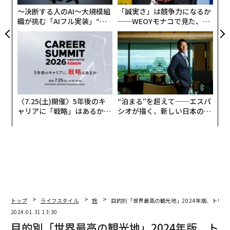
〜決断する人のAI〜大規模組
「誠実さ」は競争力になるか
織が挑む「AIフル実装」“使
──WEOYモナコで見た、く
う”企業から“動く”企業へ【N
ら寿司の経営哲学
TTドコモビジネス×PwC】
〈7.25(土)開催〉5年後のキ
“泊まる”を超えて──エスパ
ャリアに「戦略」はあるか。
シオが描く、新しい日本のラ
トップエグゼクティブのキャ
グジュアリー（前編）
リアに触れる1日│CAREER S
UMMIT 2026
トップ
ライフスタイル
旅
目的別「世界最高の観光地」2024年版、トリ
2024.01.31 13:30
目的別「世界最高の観光地」2024年版、ト