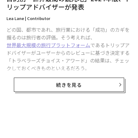
リップアドバイザーが発表
Lea Lane | Contributor
翻訳・編集＝荻原藤緒
どの国、都市であれ、旅行業における「成功」のカギを
握るのは旅行者の評価。そう考えれば、
世界最大規模の旅行プラットフォーム
であるトリップア
2026年9月号発売中
ドバイザーがユーザーからのレビューに基づき決定する
「トラベラーズチョイス・アワード」の結果は、チェッ
クしておくべきものといえるだろう。
最新号の購入はこちらから
以下、先ごろ発表された「トラベラーズチョイスベス
続きを見る
メンバーシップに登録する
ト・オブ・ザ・ベスト」2024年版で、旅の主な目的のう
ち、5つの部門（自然を満喫できる、サステナブル、ハ
ネムーンにおすすめ、文化が体験できる、グルメを堪能
できる）でトップ10に入った都市を紹介する。
関連記事
自然を満喫できる観光地
目的別「世界最高の観光地」2024年版、トリップアドバイザーが発表