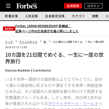
会員登録
ログイン
新着記事
人気記事
会員限定記事
カテゴリ
連載
コ
Forbes JAPAN MEMBERSHIP 新機能｜
NEWS
記事ページ内の広告表示を最小限にしました
トップ
ライフスタイル
旅
10カ国を21日間でめぐる、一生に一度の世界旅
2024.02.12 12:00
10カ国を21日間でめぐる、一生に一度の世
界旅行
Duncan Madden | Contributor
いまや世界一周旅行の選択肢はよりどりみどりだ。自分
で選んだ経由地に好きなだけ滞在できる世界一周航空券
もあれば、大小各国の人気海岸を数カ月かけて周遊する
定期運航クルーズもある。しかし来年、2025年1月の出
発が発表されたばかりの
ホワイトデザート・ワールド
ツ