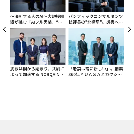
の
ン
〜決断する人のAI〜大規模組
パシフィックコンサルタンツ
織が挑む「AIフル実装」“使
技師長の"北極星"。災害への
う”企業から“動く”企業へ【N
無力感を乗り越え見つけた、
TTドコモビジネス×PwC】
防災一筋20年の答え
挑戦は個から始まり、共創に
「老舗は常に新しい」。創業
よって加速する NORQAIN JA
360年ＹＵＡＳＡとカクシン
PAN 特別座談会
CEO田尻望が語る、AIを超え
る人の価値