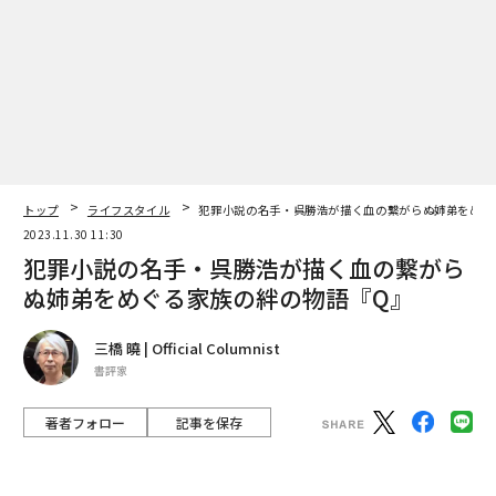
トップ
ライフスタイル
犯罪小説の名手・呉勝浩が描く血の繋がらぬ姉弟をめぐ
2023.11.30 11:30
犯罪小説の名手・呉勝浩が描く血の繋がら
ぬ姉弟をめぐる家族の絆の物語『Q』
三橋 曉 | Official Columnist
書評家
著者フォロー
記事を保存
Hammad Saleem / Getty Images
現在、大衆文学の最高峰である直木賞に、もっとも近い
作家。それが呉勝浩（ご・かつひろ）である。すなわち
それは、エンタテインメント小説の分野で、注目すべき
小説家の一番手であることを意味する。
advertisement