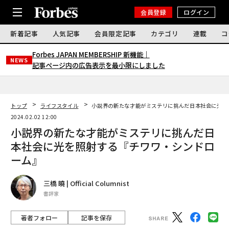
会員登録
ログイン
新着記事
人気記事
会員限定記事
カテゴリ
連載
コ
Forbes JAPAN MEMBERSHIP 新機能｜
NEWS
記事ページ内の広告表示を最小限にしました
トップ
ライフスタイル
小説界の新たな才能がミステリに挑んだ日本社会に光を
2024.02.02 12:00
小説界の新たな才能がミステリに挑んだ日
本社会に光を照射する『チワワ・シンドロ
ーム』
三橋 曉 | Official Columnist
書評家
著者フォロー
記事を保存