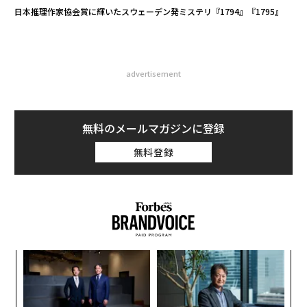
日本推理作家協会賞に輝いたスウェーデン発ミステリ『1794』『1795』
advertisement
無料のメールマガジンに登録
無料登録
内
グ
実
目
全